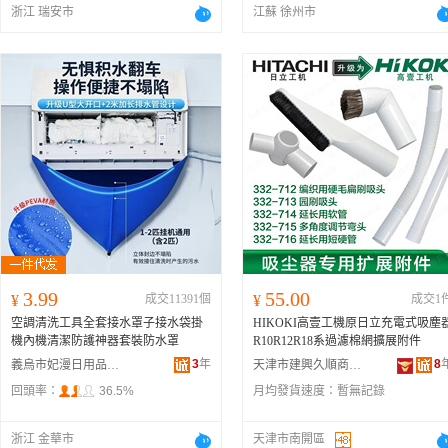
浙江 瑞安市
江蘇 徐州市
3.99
55.00
¥
成交11391個
¥
成交1
空調清洗工具全套接水罩子接水袋掛
HIKOKI高壹工機原日立充電式吸塵
機內機清潔防護神器套裝防水罩
R10R12R18系過濾棉網擴展附件
3
年
8
義烏市妃漫日用品有限公司
天津市建興久順商貿有限公司
回頭率：
36.5%
月均發貨速度：
暫無記錄
浙江 金華市
天津市南開區