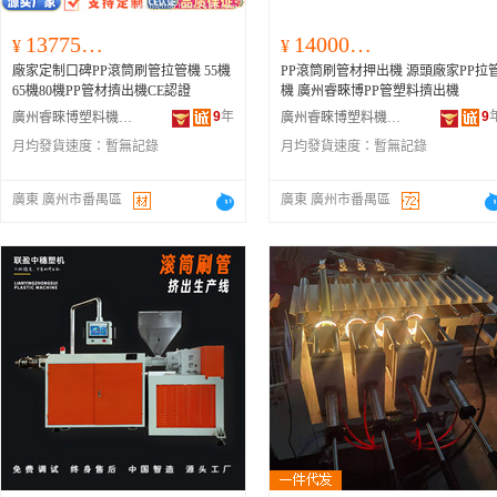
137750.00
140000.00
¥
¥
廠家定制口碑PP滾筒刷管拉管機 55機
PP滾筒刷管材押出機 源頭廠家PP拉
65機80機PP管材擠出機CE認證
機 廣州睿睞博PP管塑料擠出機
9
年
9
廣州睿睞博塑料機械有限公司
廣州睿睞博塑料機械有限公司
月均發貨速度：
暫無記錄
月均發貨速度：
暫無記錄
廣東 廣州市番禺區
廣東 廣州市番禺區