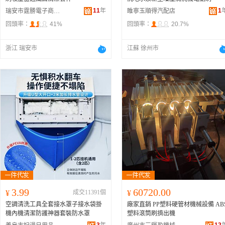
11
年
1
瑞安市霆勝電子商務商行
睢寧玉順得汽配店
回頭率：
41%
回頭率：
20.7%
浙江 瑞安市
江蘇 徐州市
3.99
60720.00
¥
成交11391個
¥
空調清洗工具全套接水罩子接水袋掛
廠家直銷 PP塑料硬管材機械設備 AB
機內機清潔防護神器套裝防水罩
塑料滾筒刷擠出機