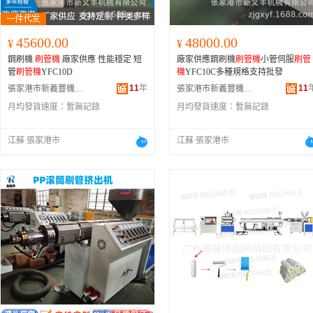
45600.00
48000.00
¥
¥
鋼刷機
刷管機
廠家供應 性能穩定 短
廠家供應鋼刷機
刷管機
小管伺服
刷管
管
刷管機
YFC10D
機
YFC10C多種規格支持批發
11
年
11
張家港市新義豐機械有限公司
張家港市新義豐機械有限公司
月均發貨速度：
暫無記錄
月均發貨速度：
暫無記錄
江蘇 張家港市
江蘇 張家港市