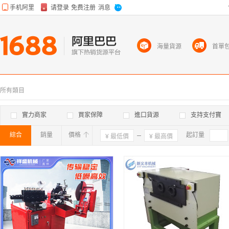
海量貨源
首單
所有類目
實力商家
買家保障
進口貨源
支持支付寶
綜合
銷量
價格
確定
起訂量