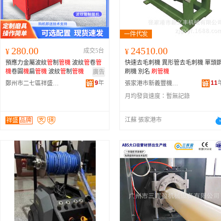
280.00
24510.00
¥
成交5台
¥
預應力金屬波紋
管
制
管
機
波紋
管
卷
管
快速去毛刺機 異形管去毛刺機 單頭
機
卷圓
機
扁
管
機
波紋
管
制
管
機
刷機 別名
刷管機
廣告
9
年
11
鄭州市二七區祥盛機械銷售部
張家港市新義豐機械有限公司
月均發貨速度：
暫無記錄
江蘇 張家港市
祥盛
品牌