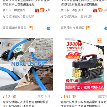
塑料PP滾筒刷生產線擠出機設備 塑料
PP滾筒刷塑料管擠出機生產線 塑料P
PP管材擠出機制造生產線
滾筒刷管材生產線擠出機設備
12
年
12
廣州市三暉盈機械設備有限公司
廣州市三暉盈機械設備有限公司
月均發貨速度：
暫無記錄
月均發貨速度：
暫無記錄
廣東 廣州市番禺區
廣東 廣州市番禺區
12.00
151.05
¥
成交134件
¥
成交5
跨境洗烘機洗衣機除塵清理棉絮軟管
適用於洗車機220v家用高壓水槍強力
刷吸塵器通風口清潔套件
洗地水泵新型增壓清洗機電動刷