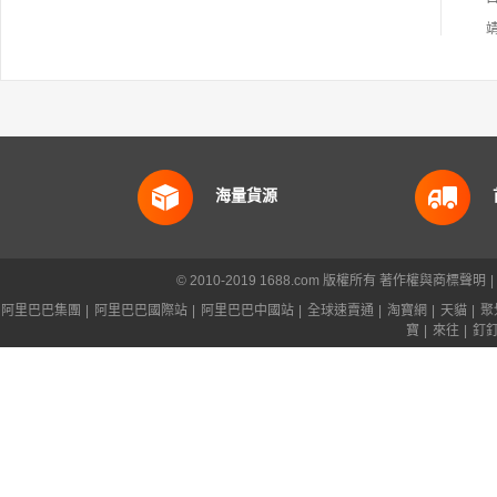
海量貨源
© 2010-2019 1688.com 版權所有
著作權與商標聲明
|
阿里巴巴集團
|
阿里巴巴國際站
|
阿里巴巴中國站
|
全球速賣通
|
淘寶網
|
天貓
|
聚
寶
|
來往
|
釘