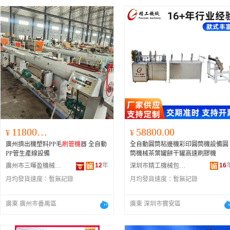
118000.00
58800.00
¥
¥
廣州擠出機塑料PP毛
刷管機
器 全自動
全自動圓筒粘邊機彩印圓筒機設備圓
PP管生產線設備
筒機械茶葉罐餅干罐高速刷膠機
12
年
16
廣州市三暉盈機械設備有限公司
深圳市精工機械包裝設備有限公司
月均發貨速度：
暫無記錄
月均發貨速度：
暫無記錄
廣東 廣州市番禺區
廣東 深圳市寶安區