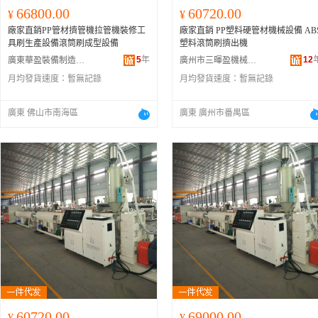
66800.00
60720.00
¥
¥
廠家直銷PP管材擠管機拉管機裝修工
廠家直銷 PP塑料硬管材機械設備 AB
具刷生產設備滾筒刷成型設備
塑料滾筒刷擠出機
5
年
12
廣東華盈裝備制造有限公司
廣州市三暉盈機械設備有限公司
月均發貨速度：
暫無記錄
月均發貨速度：
暫無記錄
廣東 佛山市南海區
廣東 廣州市番禺區
60720.00
69000.00
¥
¥