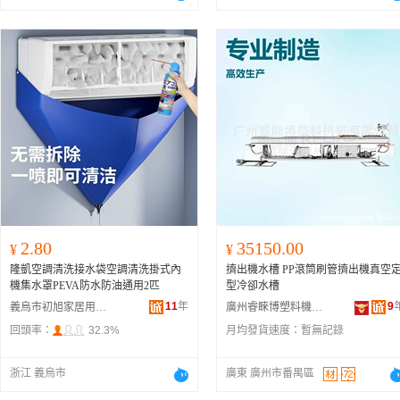
2.80
35150.00
¥
¥
隆凱空調清洗接水袋空調清洗掛式內
擠出機水槽 PP滾筒刷管擠出機真空
機集水罩PEVA防水防油通用2匹
型冷卻水槽
11
年
9
義烏市初旭家居用品有限公司
廣州睿睞博塑料機械有限公司
回頭率：
32.3%
月均發貨速度：
暫無記錄
浙江 義烏市
廣東 廣州市番禺區