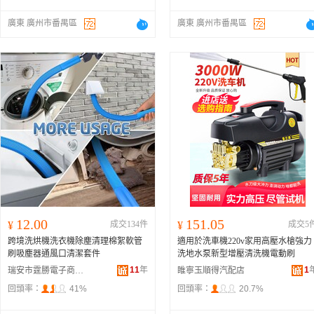
廣東 廣州市番禺區
廣東 廣州市番禺區
12.00
151.05
¥
成交134件
¥
成交5
跨境洗烘機洗衣機除塵清理棉絮軟管
適用於洗車機220v家用高壓水槍強力
刷吸塵器通風口清潔套件
洗地水泵新型增壓清洗機電動刷
11
年
1
瑞安市霆勝電子商務商行
睢寧玉順得汽配店
回頭率：
41%
回頭率：
20.7%