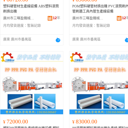
塑料硬管材生產線設備 ABS塑料滾筒
POM塑料硬管材擠出機 PVC滾筒刷
刷擠出機
管刷牆工具內管生產線設備
12
年
12
廣州市三暉盈機械設備有限公司
廣州市三暉盈機械設備有限公司
月均發貨速度：
暫無記錄
月均發貨速度：
暫無記錄
廣東 廣州市番禺區
廣東 廣州市番禺區
72000.00
83000.00
¥
¥