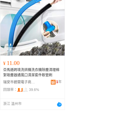
11.00
¥
亞馬遜跨境洗烘機洗衣機除塵清理棉
絮吸塵器通風口清潔套件軟管刷
1
年
瑞安市碧蘭電子商務商行
回頭率：
39.6%
浙江 溫州市