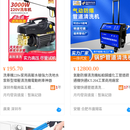
195.70
12800.00
¥
¥
洗車機220v家用高壓水槍強力洗地水
氣動防爆清洗機船舶鍋爐化工管道疏
泵新型增壓清洗機電動刷車神器
通機快通KT-204工業商用廠家
1
年
17
深圳市龍崗區五櫚五金商行
安徽快通管道清洗科技有限公司
月均發貨速度：
暫無記錄
月均發貨速度：
暫無記錄
廣東 深圳市
安徽 合肥市廬陽區