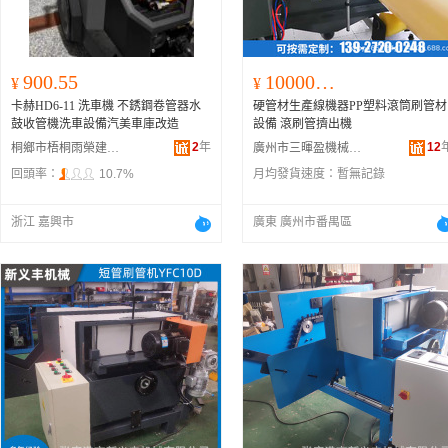
900.55
1000000.00
¥
¥
卡赫HD6-11 洗車機 不銹鋼卷管器水
硬管材生產線機器PP塑料滾筒刷管材
鼓收管機洗車設備汽美車庫改造
設備 滾刷管擠出機
2
年
12
桐鄉市梧桐雨榮建材商行
廣州市三暉盈機械設備有限公司
回頭率：
10.7%
月均發貨速度：
暫無記錄
浙江 嘉興市
廣東 廣州市番禺區