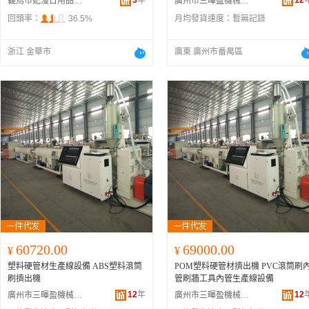
3
年
12
義烏市妃漫日用品有限公司
廣州市三暉盈機械設備有限公司
回頭率：
36.5%
月均發貨速度：
暫無記錄
浙江 金華市
廣東 廣州市番禺區
60720.00
69000.00
¥
¥
塑料硬管材生產線設備 ABS塑料滾筒
POM塑料硬管材擠出機 PVC滾筒刷
刷擠出機
管刷牆工具內管生產線設備
12
年
12
廣州市三暉盈機械設備有限公司
廣州市三暉盈機械設備有限公司