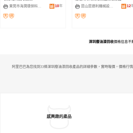
10
年
12
東莞市海潤環保科技有限公司
昆山昆德利機械設備有限公司
深圳廢油漆回收
價格信息不
阿里巴巴為您找到33條深圳廢油漆回收產品的詳細參數，實時報價，價格行情
感興趣的產品