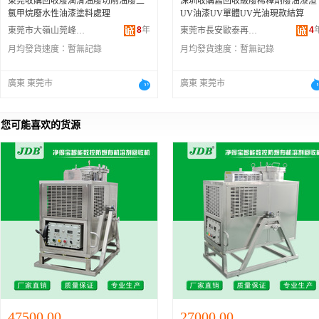
東莞收購回收廢潤滑油廢切削油廢二
深圳收購舊回收級廢稀釋劑廢油漆渣
氯甲烷廢水性油漆塗料處理
UV油漆UV單體UV光油現款結算
8
年
4
東莞市大嶺山莞峰清洗劑經營部
東莞市長安歐泰再生資源回收經營部
月均發貨速度：
暫無記錄
月均發貨速度：
暫無記錄
廣東 東莞市
廣東 東莞市
您可能喜欢的货源
47500.00
27000.00