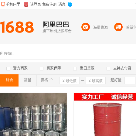
海量貨源
首單
所有類目
實力商家
買家保障
進口貨源
支持支付寶
綜合
銷量
價格
確定
起訂量