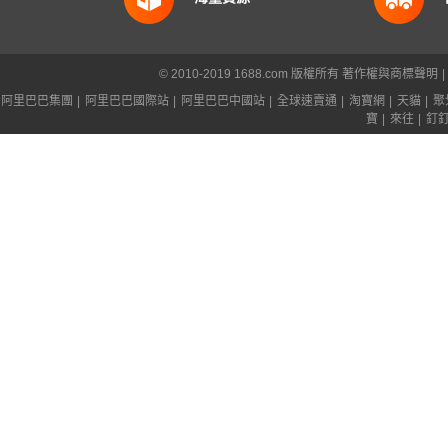
© 2010-2019 1688.com 版權所有
著作權與商標聲明
|
阿里巴巴集團
|
阿里巴巴國際站
|
阿里巴巴中國站
|
全球速賣通
|
淘寶網
|
天貓
|
聚
寶
|
來往
|
釘