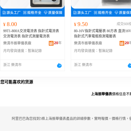
8.00
9.50
¥
¥
成交600
99T1-800A交流電流表 指針式電流表
80-16V指針式電壓表 80方表 直流16
交流電流表 指針式測量電流表
指針式汽車電瓶檢測電壓表
20
年
20
樂清市振華儀表廠
樂清市振華儀表廠
月均發貨速度：
暫無記錄
月均發貨速度：
暫無記錄
浙江 樂清市
浙江 樂清市
您可能喜欢的货源
上海振華儀表
價格信息不
阿里巴巴為您找到5條上海振華儀表產品的詳細參數，實時報價，價格行情，