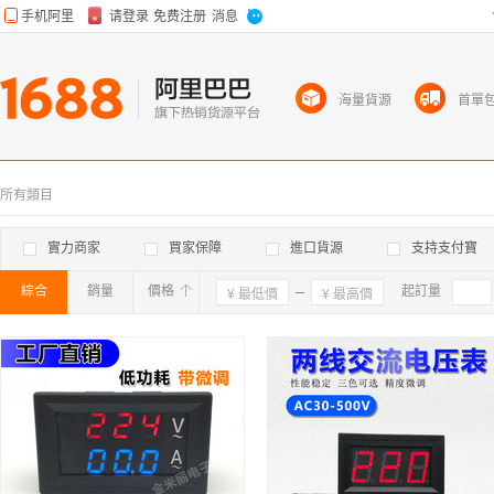
海量貨源
首單
所有類目
實力商家
買家保障
進口貨源
支持支付寶
綜合
銷量
價格
確定
起訂量