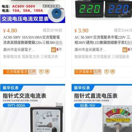
4.80
3.90
¥
成交26706台
¥
成交32441
AC60-500V 10A50A100A交流電壓電
AC 30-500V交流電壓表市電220V 三
流表高精度數顯雙顯220v三相380v
相380V通用LED數顯兩線數字表頭
廣告
廣
6
年
6
廣州市金米麗電子有限公司
廣州市金米麗電子有限公司
數顯電流表
電壓電流表
三相電流表
數顯電壓表
交流電壓表
三相電壓表
交流電壓電流
品牌
交流電壓表
品牌
表