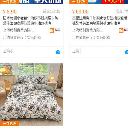
6.90
69.00
¥
成交1731個
¥
成交57
防水堵漏小老鼠牛油頭不銹鋼諾卡防
高壓注漿機牛油頭止水釘連接頭灌漿
爆牛油頭高壓注漿機牛油頭槍嘴
機配件黃油嘴堵漏機槍頭牛油嘴
6
年
6
上海時釗實業有限公司
上海時釗實業有限公司
月均發貨速度：
暫無記錄
月均發貨速度：
暫無記錄
上海市
上海市