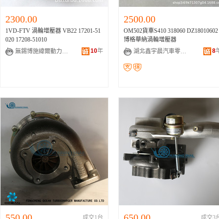
2300.00
2500.00
1VD-FTV 渦輪增壓器 VB22 17201-51
OM502貨車S410 318060 DZ18010602
020 17208-51010
博格華納渦輪增壓器
10
年
8
無錫博施緯爾動力技術有限公司
湖北鑫宇晨汽車零配件有限公司
550.00
650.00
成交1台
成交3