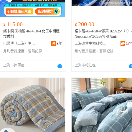
115.00
200.00
¥
¥
諾卡酮 圓柚酮 4674-50-4 化工中間體
諾卡酮/4674-50-4/源葉 B20925/（+）-
增香劑
Nootkatone/GC≥98% 標准品
2
年
17
巴師傅（上海）生物醫葯科技有限公司
上海源葉生物科技有限公司
月均發貨速度：
暫無記錄
月均發貨速度：
暫無記錄
上海市徐匯區
上海市松江區