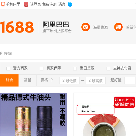
海量貨源
首單
所有類目
實力商家
買家保障
進口貨源
支持支付寶
綜合
銷量
價格
確定
起訂量