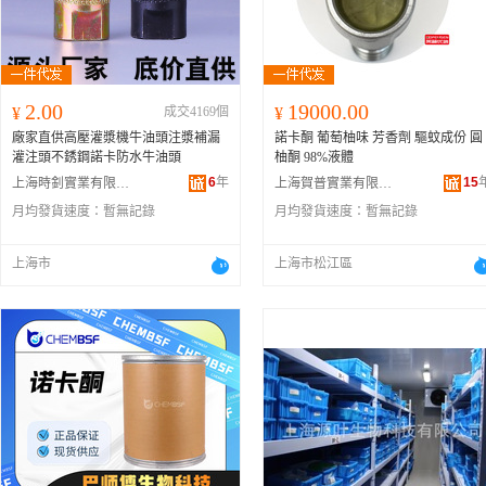
2.00
19000.00
¥
成交4169個
¥
廠家直供高壓灌漿機牛油頭注漿補漏
諾卡酮 葡萄柚味 芳香劑 驅蚊成份 圓
灌注頭不銹鋼諾卡防水牛油頭
柚酮 98%液體
6
年
15
上海時釗實業有限公司
上海賀普實業有限公司
月均發貨速度：
暫無記錄
月均發貨速度：
暫無記錄
上海市
上海市松江區