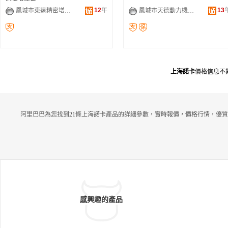
12
年
13
鳳城市東遠精密增壓器有限公司
鳳城市天德動力機械有限公司
上海諾卡
價格信息不
阿里巴巴為您找到21條上海諾卡產品的詳細參數，實時報價，價格行情，優質
感興趣的產品