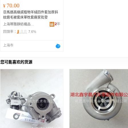
70.00
¥
亞馬遜高級感植物羊絨四件套加厚斜
紋磨毛被套床單枕套廠家批發
2
年
上海蒂雅靜紡織品有限公司
回頭率：
7.6%
上海市
您可能喜欢的货源