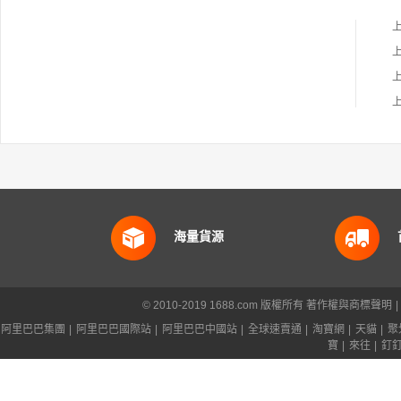
海量貨源
© 2010-2019 1688.com 版權所有
著作權與商標聲明
|
阿里巴巴集團
|
阿里巴巴國際站
|
阿里巴巴中國站
|
全球速賣通
|
淘寶網
|
天貓
|
聚
寶
|
來往
|
釘