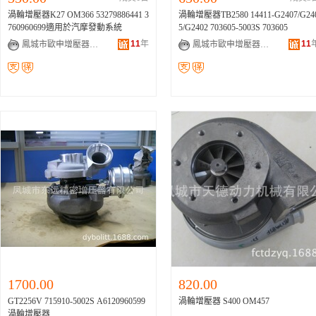
渦輪增壓器K27 OM366 53279886441 3
渦輪增壓器TB2580 14411-G2407/G24
760960699適用於汽摩發動系統
5/G2402 703605-5003S 703605
11
年
11
鳳城市歐申增壓器制造有限公司
鳳城市歐申增壓器制造有限公司
1700.00
820.00
GT2256V 715910-5002S A6120960599
渦輪增壓器 S400 OM457
渦輪增壓器