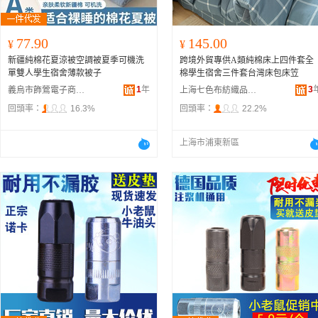
77.90
145.00
¥
¥
新疆純棉花夏涼被空調被夏季可機洗
跨境外貿專供A類純棉床上四件套全
單雙人學生宿舍薄款被子
棉學生宿舍三件套台灣床包床笠
1
年
3
義烏市飾鶯電子商務商行
上海七色布紡織品有限公司
回頭率：
16.3%
回頭率：
22.2%
上海市浦東新區