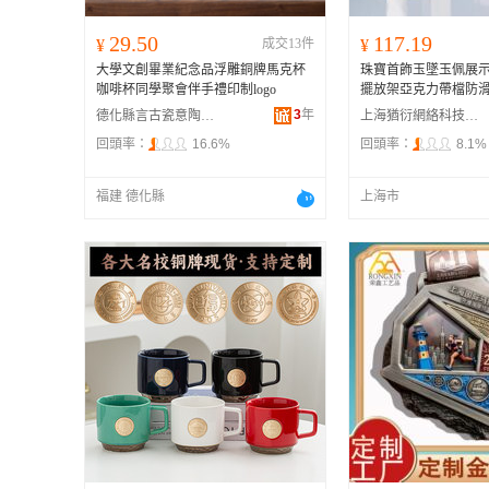
29.50
117.19
¥
成交13件
¥
大學文創畢業紀念品浮雕銅牌馬克杯
珠寶首飾玉墜玉佩展
咖啡杯同學聚會伴手禮印制logo
擺放架亞克力帶檔防
3
年
德化縣言古瓷意陶瓷廠
上海猶衍網絡科技有限公司
回頭率：
16.6%
回頭率：
8.1%
福建 德化縣
上海市