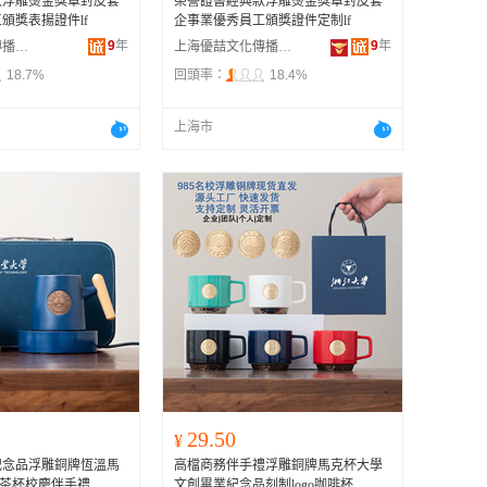
款浮雕燙金獎章封皮套
榮譽證書經典款浮雕燙金獎章封皮套
頒獎表揚證件lf
企事業優秀員工頒獎證件定制lf
9
年
9
年
上海優喆文化傳播有限公司
上海優喆文化傳播有限公司
18.7%
回頭率：
18.4%
上海市
29.50
¥
紀念品浮雕銅牌恆溫馬
高檔商務伴手禮浮雕銅牌馬克杯大學
o泡茶杯校慶伴手禮
文創畢業紀念品刻制logo咖啡杯