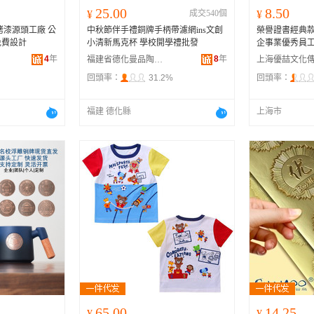
25.00
8.50
¥
成交540個
¥
烤漆源頭工廠 公
中秋節伴手禮銅牌手柄帶濾網ins文創
榮譽證書經典
免費設計
小清新馬克杯 學校開學禮批發
企事業優秀員工
4
年
8
年
福建省德化曼品陶瓷有限公司
回頭率：
31.2%
回頭率：
福建 德化縣
上海市
65.00
14.25
¥
¥