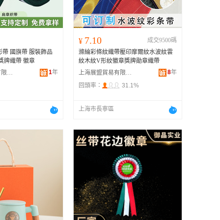
7.10
¥
成交9500碼
彩帶 國旗帶 服裝飾品
滌綸彩條紋織帶壓印摩爾紋水波紋雲
獎牌織帶 徽章
紋木紋V形紋徽章獎牌勛章織帶
1
年
8
年
上海綾匯紡織有限公司
上海展盟貿易有限公司
回頭率：
31.1%
上海市長寧區