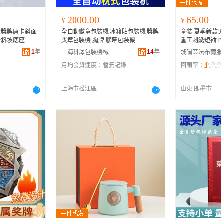
2000.00
65.00
¥
¥
示獎牌唐卡斜面
全自動徽章包裝機 冰箱貼包裝機 獎牌
童裝 夏季新款
滑斜坡底座
獎章包裝機 胸牌 膠帶包裝機
重工刺綉短袖T
1
年
14
年
上海科澤包裝機械有限公司
月均發貨速度：
暫無記錄
回頭率：
上海市松江區
山東 即墨市