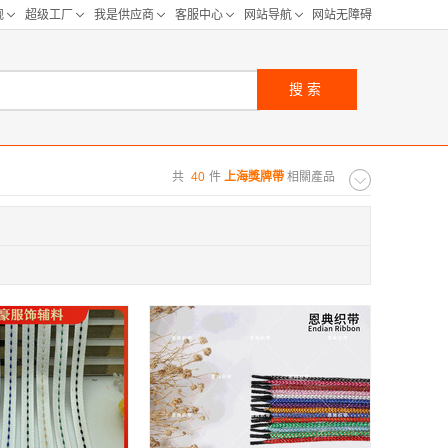
搜索
共
40
件
上海獎牌帶
相關產品
购距离:
区
华北区
重庆
河北