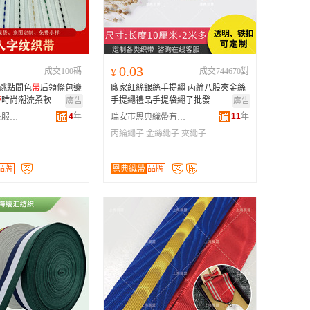
广西
黑龙江
新疆
0.03
成交100碼
¥
成交744670對
云南
款跳點間色
帶
后領條包邊
廠家紅絲銀絲手提繩 丙綸八股夾金絲
台湾
帶
時尚潮流柔軟
手提繩禮品手提袋繩子批發
廣告
廣告
4
年
11
年
東莞市虎門世豪服裝輔料商行
瑞安市恩典織帶有限公司
丙綸繩子
金絲繩子
夾繩子
品牌
恩典織帶
品牌