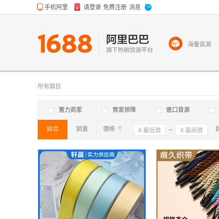
海量貨源
所有類目
實力商家
買家保障
進口貨源
綜合
銷量
價格
確定