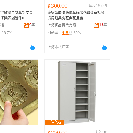
300.00
¥
成交1950個
款浮雕燙金獎章封皮套
廠家婚慶胸花徽章絲帶花邊獎章批發
頒獎表揚證件lf
抓周道具胸花獎花批發
9
年
13
年
上海優喆文化傳播有限公司
上海御晶實業有限公司
18.7%
回頭率：
60%
上海市松江區
750.00
¥
成交3套