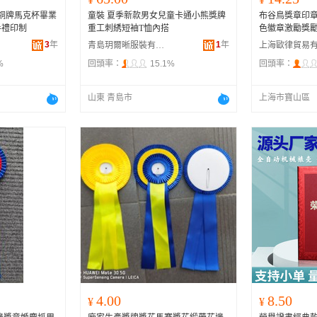
瓷銅牌馬克杯畢業
童裝 夏季新款男女兒童卡通小熊獎牌
布谷鳥獎章印
手禮印制
重工刺綉短袖T恤內搭
色徽章激勵獎
3
年
1
年
青島玥爾晰服裝有限公司
%
回頭率：
15.1%
回頭率：
山東 青島市
上海市寶山區
4.00
8.50
¥
¥