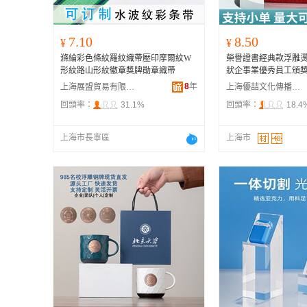
7.10
8.50
¥
¥
滌綸彩色條紋羅紋織帶壓印摩爾紋W
榮譽證書經典款浮雕
形紋路山形紋徽章獎牌勛章織帶
狀企事業優秀員工頒獎
8
年
上海展盟貿易有限公司
上海優喆文化傳播有限公司
回頭率：
31.1%
回頭率：
18.4
上海市長寧區
上海市