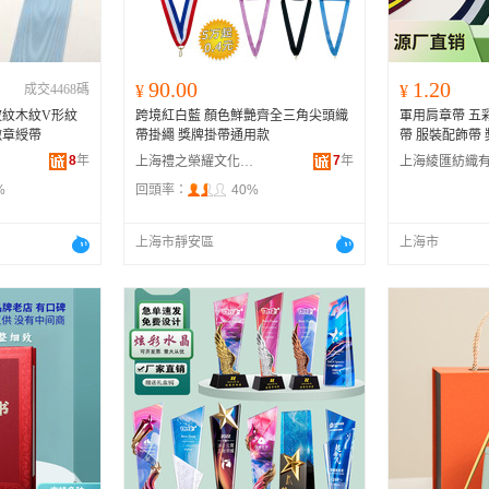
90.00
1.20
成交4468碼
¥
¥
波紋木紋V形紋
跨境紅白藍 顏色鮮艷齊全三角尖頭織
軍用肩章帶 五
徽章綬帶
帶掛繩 獎牌掛帶通用款
帶 服裝配飾帶 
8
年
7
年
上海禮之榮耀文化創意有限公司
%
回頭率：
40%
上海市靜安區
上海市