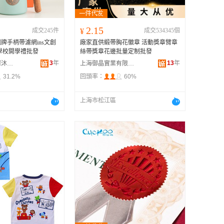
2.15
成交245件
¥
成交534345個
牌手柄帶濾網ins文創
廠家直供緞帶胸花徽章 活動獎章臂章
學校開學禮批發
絲帶獎章花邊批量定制批發
3
年
13
年
福建省德化縣阿沐陶瓷有限公司
上海御晶實業有限公司
31.2%
回頭率：
60%
上海市松江區