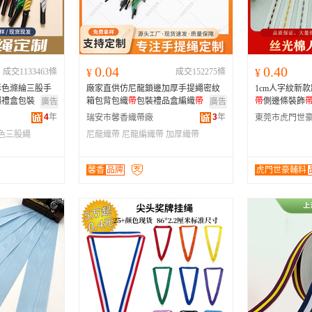
河南
福建
辽宁
安徽
山西
海南
内蒙古
吉林
湖北
湖南
江西
宁夏
0.04
0.40
成交1133463條
¥
成交152275條
¥
青海
陕西
甘肃
四川
彩色滌綸三股手
廠家直供仿尼龍鎖邊加厚手提繩密紋
1cm人字紋新
贵州
西藏
香港
澳门
繩禮盒包裝
箱包背包織
帶
包裝禮品盒編織
帶
帶
側邊條裝飾
廣告
廣告
4
年
3
年
瑞安市馨香織帶廠
色三股繩
尼龍織帶
尼龍編織帶
加厚織帶
馨香
品牌
虎門世豪輔料