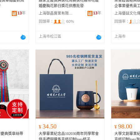
邊獎章婚慶抓周
廠家生產獎牌獎花馬賽獎花緞帶花邊
榮譽證書經典
發
婚慶胸花節日獎花供應批發
企事業優秀員工
13
年
13
年
上海御晶實業有限公司
回頭率：
60%
回頭率：
上海市松江區
上海市
34.50
98.00
¥
¥
發慶典獎章絲帶
大學畢業紀念品102030周年同學聚會
大學文創畢業
伴手禮銅牌馬克杯印制logo杯子
克杯印制log