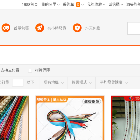
首單包郵
48小時發貨
7+天包換
支持支付寶
材質保障
起訂量
確定
以下
所有地區
經營模式
平均發貨速度
所有地区
采
江浙沪
华东区
华南区
华中
海外
北京
上海
天津
广东
浙江
江苏
山东