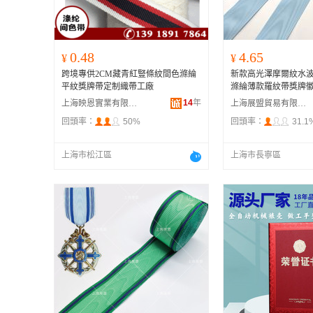
0.48
4.65
¥
¥
跨境專供2CM藏青紅豎條紋間色滌綸
新款高光澤摩爾紋水
平紋獎牌帶定制織帶工廠
滌綸薄款羅紋帶獎牌
14
年
上海映恩實業有限公司
上海展盟貿易有限公司
回頭率：
50%
回頭率：
31.1
上海市松江區
上海市長寧區