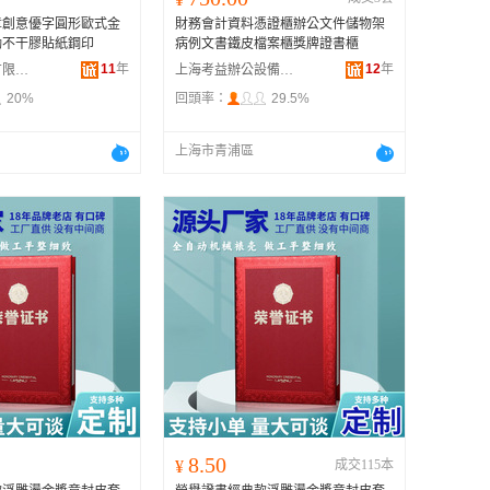
章創意優字圓形歐式金
財務會計資料憑證櫃辦公文件儲物架
勵不干膠貼紙鋼印
病例文書鐵皮檔案櫃獎牌證書櫃
11
年
12
年
上海歐律貿易有限公司
上海考益辦公設備有限公司
20%
回頭率：
29.5%
上海市青浦區
8.50
¥
成交115本