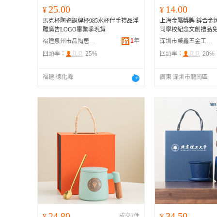
25.00
14.00
¥
¥
馬克杯陶瓷銅牌杯985水杯伴手禮品浮
上海金屬獎牌 鋅合金
雕廣告LOGO畢業季現貨
司學校紀念文創禮品
1
年
福建泉州市品陶居陶瓷有限公司
深圳市榮鑫五金工藝品有限公司
回頭率：
25%
回頭率：
20%
福建 德化縣
廣東 深圳市龍崗區
24.80
34.50
¥
成交7件
¥