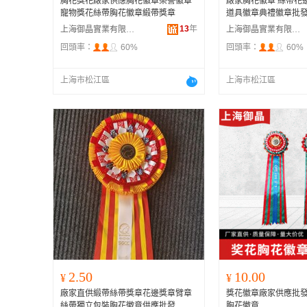
胸花獎花廠家供應胸花徽章榮譽徽章
廠家胸花徽章 絲帶花
寵物獎花絲帶胸花徽章緞帶獎章
道具徽章典禮徽章批
13
年
上海御晶實業有限公司
上海御晶實業有限公司
回頭率：
60%
回頭率：
60%
上海市松江區
上海市松江區
2.50
10.00
¥
¥
廠家直供緞帶絲帶獎章花邊獎章臂章
獎花徽章廠家供應批
絲帶獨立包裝胸花徽章供應批發
胸花徽章