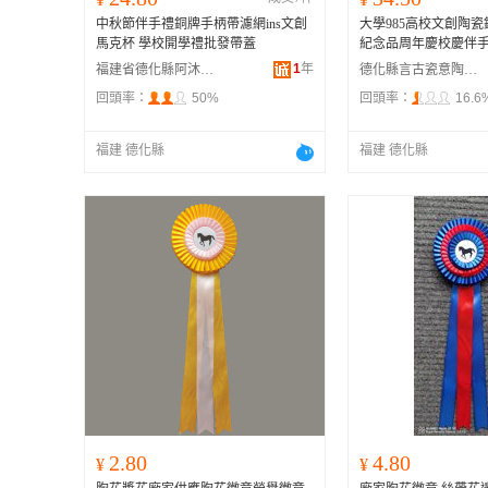
中秋節伴手禮銅牌手柄帶濾網ins文創
大學985高校文創陶
馬克杯 學校開學禮批發帶蓋
紀念品周年慶校慶伴
1
年
福建省德化縣阿沐陶瓷有限公司
德化縣言古瓷意陶瓷廠
回頭率：
50%
回頭率：
16.6
福建 德化縣
福建 德化縣
2.80
4.80
¥
¥