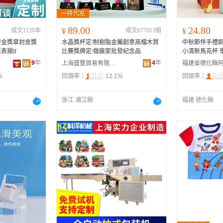
89.00
24.80
成交1120本
¥
成交677613個
¥
燙金獎章封皮獎
水晶獎杯定/制樹脂金屬創意高檔木質
中秋節伴手禮銅
表揚lf
比賽獎牌定/做廠家批發紀念品
小清新馬克杯 
9
年
4
年
上海盛豐貿易有限公司
%
回頭率：
12.1%
回頭率：
浙江 浦江縣
福建 德化縣