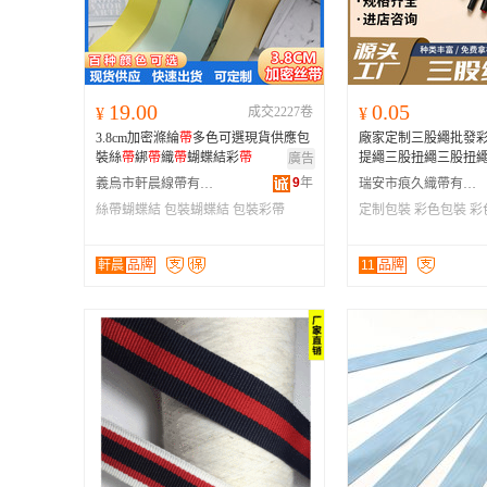
19.00
0.05
¥
成交2227卷
¥
3.8cm加密滌綸
帶
多色可選現貨供應包
廠家定制三股繩批發
裝絲
帶
綁
帶
織
帶
蝴蝶結彩
帶
提繩三股扭繩三股扭
廣告
9
年
義烏市軒晨線帶有限公司
瑞安市痕久織帶有限公司
絲帶蝴蝶結
包裝蝴蝶結
包裝彩帶
定制包裝
彩色包裝
彩
軒晨
品牌
11
品牌