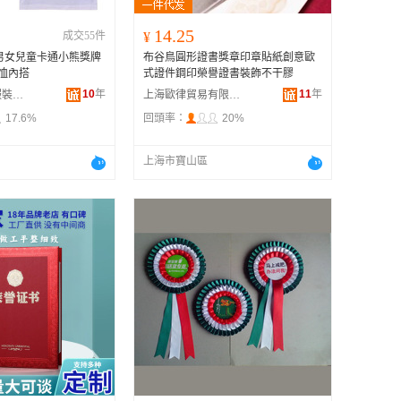
14.25
成交55件
¥
男女兒童卡通小熊獎牌
布谷鳥圓形證書獎章印章貼紙創意歐
恤內搭
式證件鋼印榮譽證書裝飾不干膠
10
年
11
年
城陽區法布爾服裝設計工作室
上海歐律貿易有限公司
17.6%
回頭率：
20%
上海市寶山區