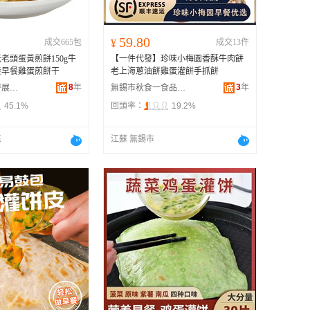
59.80
成交665包
¥
成交13件
老頭蛋黃煎餅150g牛
【一件代發】珍味小梅園香酥牛肉餅
養早餐雞蛋煎餅干
老上海蔥油餅雞蛋灌餅手抓餅
8
年
3
年
上海曉恩實業發展有限公司
無錫市秋食一食品有限公司
45.1%
回頭率：
19.2%
區
江蘇 無錫市