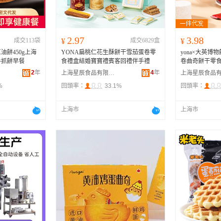
2.97
3.98
成交113袋
¥
成交6829盒
¥
餅450g上海
YONA扁桃仁花生酥餅干雪茄蛋卷零
yona×大英
手抓餅早餐
食禮盒結婚寶寶禮賓客回禮伴手禮
卷曲奇餅干零
2
年
4
年
上海星辰食品有限公司
%
回頭率：
33.1%
回頭率：
上海市
上海市