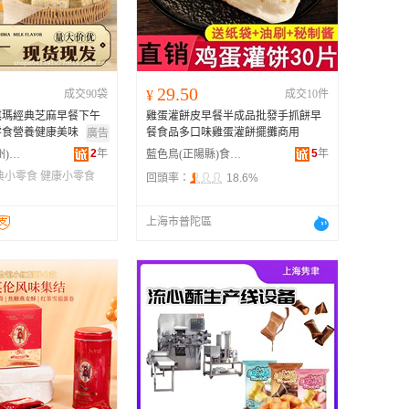
广西
黑龙江
新疆
29.50
成交90袋
¥
成交10件
云南
琪瑪經典芝麻早餐下午
雞蛋灌餅皮早餐半成品批發手抓餅早
台湾
零食營養健康美味
餐食品多口味雞蛋灌餅擺攤商用
廣告
2
年
5
年
精益珍食品(漳州)有限公司
藍色鳥(正陽縣)食品店
典小零食
健康小零食
回頭率：
18.6%
上海市普陀區