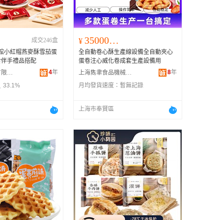
350000.00
成交246盒
¥
博物館小紅帽燕麥酥雪茄蛋
全自動卷心酥生產線設備全自動夾心
食伴手禮品搭配
蛋卷注心威化卷成套生產設備用
4
年
8
年
上海星辰食品有限公司
上海雋聿食品機械有限公司
33.1%
月均發貨速度：
暫無記錄
上海市奉賢區