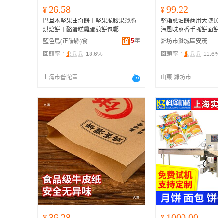
26.58
99.22
¥
¥
巴旦木堅果曲奇餅干堅果脆腰果薄脆
整箱蔥油餅商用大號100
烘焙餅干酪蛋糕雞蛋煎餅包郵
海風味蔥香手抓餅面
5
年
藍色鳥(正陽縣)食品店
濰坊市濰城區安茂商貿中心
回頭率：
18.6%
回頭率：
11.6
上海市普陀區
山東 濰坊市
36.28
1000.00
¥
¥