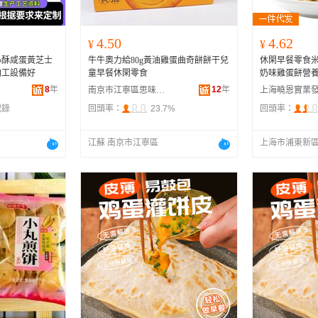
4.50
4.62
¥
¥
心酥咸蛋黃芝士
牛牛奧力給80g黃油雞蛋曲奇餅餅干兒
休閑早餐零食米
加工設備好
童早餐休閑零食
奶味雞蛋餅營
8
年
12
年
南京市江寧區思味特食品經營部
記錄
回頭率：
23.7%
回頭率：
江蘇 南京市江寧區
上海市浦東新