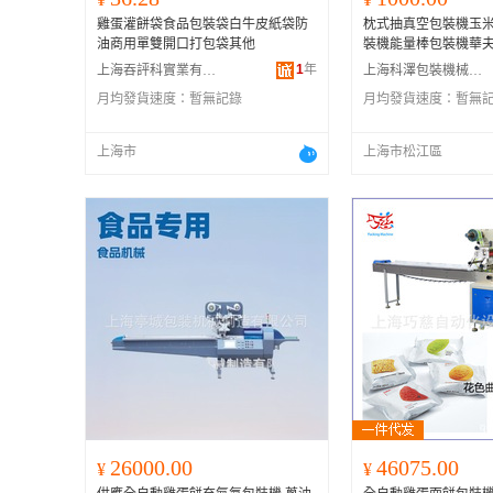
雞蛋灌餅袋食品包裝袋白牛皮紙袋防
枕式抽真空包裝機玉
油商用單雙開口打包袋其他
裝機能量棒包裝機華
1
年
上海吞評科實業有限公司
上海科澤包裝機械有限公司
月均發貨速度：
暫無記錄
月均發貨速度：
暫無
上海市
上海市松江區
26000.00
46075.00
¥
¥