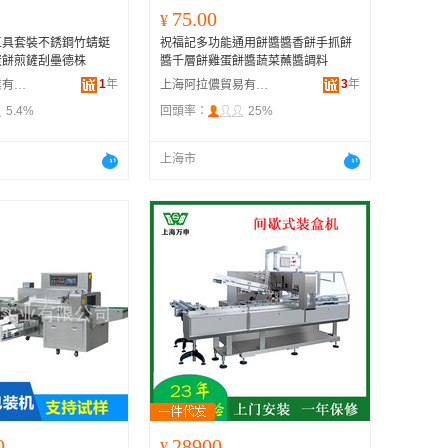
75.00
¥
工具套裝不銹鋼竹蜻蜓
祝福記多功能通用餅醬醬香餅手抓餅
蛋餅煎鏟刮壘德株
醬千層餅雞蛋餅醬蔬菜蘸醬調料
1
年
3
年
上海譽俱度實業有限公司
上海阿拉儂貿易有限公司
5.4%
回頭率：
25%
上海市
0
289000.00
¥