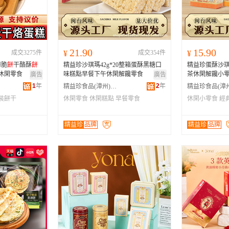
河南
福建
辽宁
安徽
山西
海南
内蒙古
吉林
湖北
湖南
江西
宁夏
21.90
15.90
成交3275件
¥
成交354件
¥
青海
陕西
甘肃
四川
薄脆
餅
干酪酥
餅
精益珍沙琪瑪42g*20整箱蛋酥黑糖口
精益珍蛋酥沙
贵州
西藏
香港
澳门
休閑零食
味糕點早餐下午休閑解饞零食
茶休閑解饞小
廣告
廣告
1
年
2
年
精益珍食品(漳州)有限公司
裝餅干
休閑零食
休閑糕點
早餐零食
休閑小零食
經
精益珍
品牌
精益珍
品牌