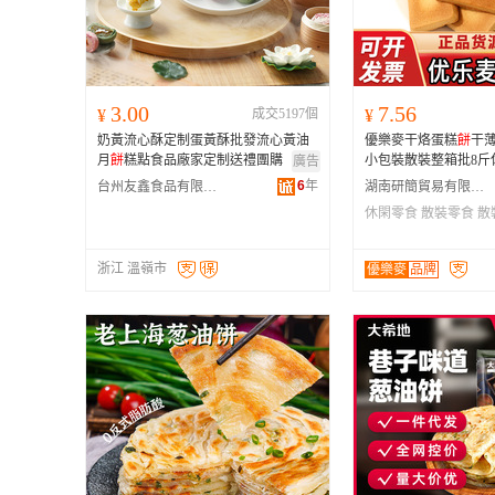
3.00
7.56
¥
成交5197個
¥
奶黃流心酥定制蛋黃酥批發流心黃油
優樂麥干烙蛋糕
餅
干
月
餅
糕點食品廠家定制送禮團購
小包裝散裝整箱批8斤
廣告
6
年
台州友鑫食品有限公司
湖南研簡貿易有限公司
休閑零食
散裝零食
散
浙江 溫嶺市
優樂麥
品牌