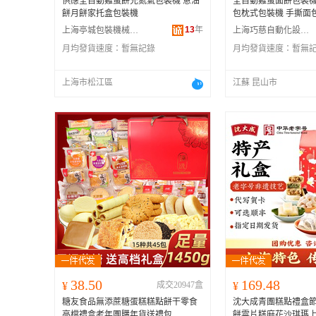
供應全自動雞蛋餅充氮氣包裝機 蔥油
全自動雞蛋面餅包裝機
餅月餅家托盒包裝機
包枕式包裝機 手撕面
13
年
上海亭城包裝機械制造有限公司
上海巧慈自動化設備有限公司
月均發貨速度：
暫無記錄
月均發貨速度：
暫無
上海市松江區
江蘇 昆山市
38.50
169.48
¥
成交20947盒
¥
糖友食品無添蔗糖蛋糕糕點餅干零食
沈大成青團糕點禮盒
高檔禮盒老年團購年貨送禮包
餅雲片糕麻花沙琪瑪