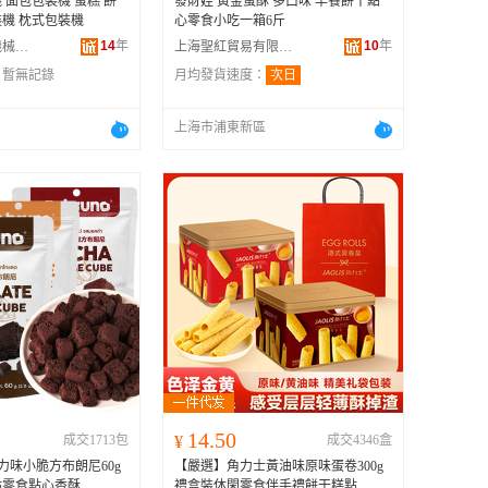
 面包包裝機 蛋糕 餅
發財娃 黃金蛋酥 多口味 早餐餅干點
機 枕式包裝機
心零食小吃一箱6斤
14
年
10
年
上海運馳包裝機械有限公司
上海聖紅貿易有限公司
：
暫無記錄
月均發貨速度：
次日
上海市浦東新區
14.50
成交1713包
¥
成交4346盒
巧克力味小脆方布朗尼60g
【嚴選】角力士黃油味原味蛋卷300g
點零食點心香酥
禮盒裝休閑零食伴手禮餅干糕點