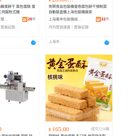
雞蛋餅干 面包蛋糕 蛋
休閑食品包裝機蛋卷面包餅干預制菜
枕式包裝機 三伺服枕式機
自動裝盒機上海包裝機廠家
20
年
22
年
上海惠河實業有限公司
上海萬申包裝機械有限公司
：
暫無記錄
月均發貨速度：
暫無記錄
上海市
0
165.00
¥
成交2250箱