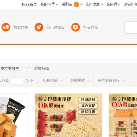
首單包郵
48小時發貨
7+天包換
支持支付寶
材質保障
起訂量
確定
以下
所有地區
經營模式
平均發貨速度
所有地区
采
江浙沪
华东区
华南区
华中
海外
北京
上海
天津
广东
浙江
江苏
山东