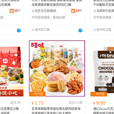
 自熱火鍋發熱
牛肉干自動包裝機 酥餅蛋卷蛋撻 蛋黃
蛋卷枕式包裝機
包包裝機
派蛋黃酥自動包裝背封封口機
干自動枕式包裝
10
年
14
年
上海昱全包裝機械有限公司
記錄
月均發貨速度：
暫無記錄
月均發貨速度
上海市松江區
上海市松江區
1.71
9.50
成交3件
¥
成交103袋
¥
節日送禮豆沙酥
百草味糕點零食面包華夫餅肉松餅海
i進口bruno
上海特產
苔蛋卷辦公室早餐小吃大禮包
酥脆皮餅干糕