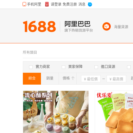
海量貨源
所有類目
實力商家
買家保障
進口貨源
綜合
銷量
價格
確定