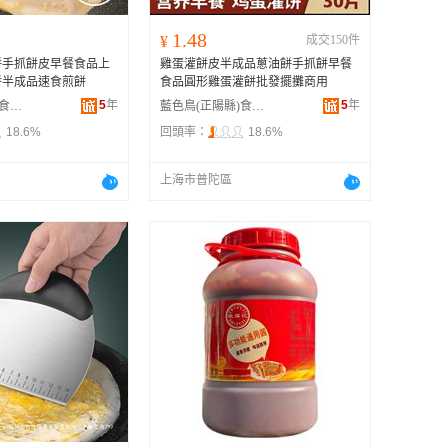
1.48
¥
成交150件
餅手抓餅皮早餐食品上
雞蛋灌餅皮半成品蔥油餅手抓餅早餐
餅半成品速食煎餅
食品圓形雞蛋灌餅批發擺攤商用
5
年
5
年
藍色鳥(正陽縣)食品店
藍色鳥(正陽縣)食品店
18.6%
回頭率：
18.6%
上海市普陀區