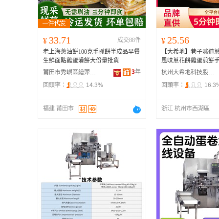
33.71
25.56
¥
成交88件
¥
老上海蔥油餅100克手抓餅半成品早餐
【大希地】巷子咪道蔥油
生鮮面點雞蛋灌餅大份量批貨
風味蔥花餅雞蛋煎餅
3
年
莆田市秀嶼區繪萍歡貿易商行
杭州大希地科技股份有限公司
回頭率：
14.3%
回頭率：
16.3
福建 莆田市
浙江 杭州市西湖區