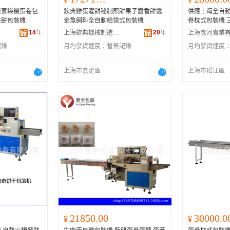
米套袋機蛋卷包
欽典雞蛋灌餅秘制煎餅果子醬香餅醬
供應上海全自動
夫餅包裝機
金魚飼料全自動給袋式包裝機
卷
14
年
20
年
上海欽典機械制造有限公司
記錄
月均發貨速度：
暫無記錄
月均發貨速度
上海市嘉定區
上海市松江區
21850.00
30000.0
¥
¥