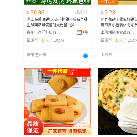
36.96
3.23
¥
成交2件
¥
老上海蔥油餅100克手抓餅半成品早餐
小丸煎餅干雞蛋煎餅
生鮮面點雞蛋灌餅大份量批貨
麻煎餅小包裝休閑零
1
年
惠州市肖洋科技有限公司
上海鴻祿順食品有限公司
回頭率：
10.5%
回頭率：
15.5
廣東 惠州市
上海市