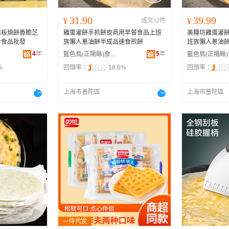
31.90
39.99
¥
成交12件
¥
岩板燒餅香脆芝
雞蛋灌餅手抓餅皮商用早餐食品上班
美糧坊雞蛋灌
食食品批發
族懶人蔥油餅半成品速食煎餅
班族懶人蔥油
4
年
5
年
藍色鳥(正陽縣)食品店
%
回頭率：
18.6%
回頭率：
上海市普陀區
上海市普陀區