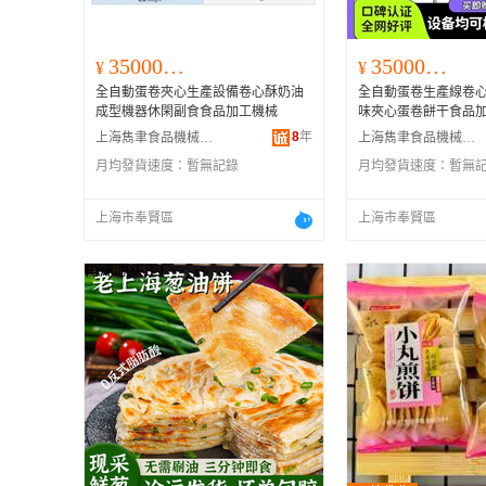
350000.00
350000.00
¥
¥
全自動蛋卷夾心生產設備卷心酥奶油
全自動蛋卷生產線卷
成型機器休閑副食食品加工機械
味夾心蛋卷餅干食品
8
年
上海雋聿食品機械有限公司
上海雋聿食品機械有限公司
月均發貨速度：
暫無記錄
月均發貨速度：
暫無
上海市奉賢區
上海市奉賢區