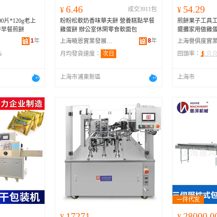
6.46
54.29
¥
成交3911包
¥
片*120g老上
盼盼松軟奶香味華夫餅 營養糕點早餐
煎餅果子工具
餅早餐煎餅
雞蛋餅 辦公室休閑零食軟面包
擺攤家用做雞
1
年
8
年
上海曉恩實業發展有限公司
%
月均發貨速度：
次日
回頭率：
上海市浦東新區
上海市
172710.00
28000.0
¥
¥