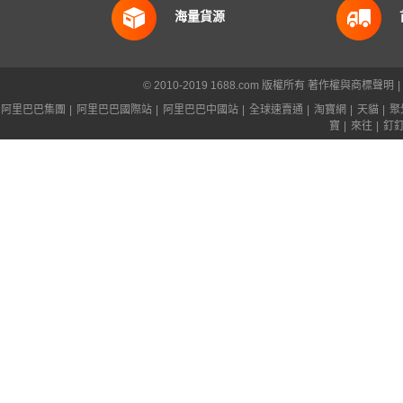
海量貨源
© 2010-2019 1688.com 版權所有
著作權與商標聲明
|
阿里巴巴集團
|
阿里巴巴國際站
|
阿里巴巴中國站
|
全球速賣通
|
淘寶網
|
天貓
|
聚
寶
|
來往
|
釘