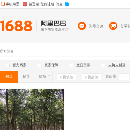
海量貨源
首單
所有類目
實力商家
買家保障
進口貨源
支持支付寶
綜合
銷量
價格
確定
起訂量