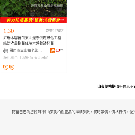
1.30
成交2470盆
紅瑞木容器苗東北遼寧供應綠化工程
綠籬灌叢樹苗紅瑞木營養缽杯苗
13
年
開原市靠山鎮老鄭苗圃
綠化樹苗
工程樹苗
東北樹苗
山東側柏樹
價格信息不
阿里巴巴為您找到7條山東側柏樹產品的詳細參數，實時報價，價格行情，優