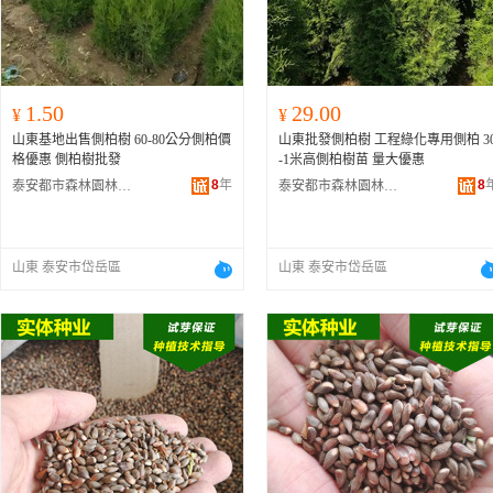
1.50
29.00
¥
¥
山東基地出售側柏樹 60-80公分側柏價
山東批發側柏樹 工程綠化專用側柏 3
格優惠 側柏樹批發
-1米高側柏樹苗 量大優惠
8
年
8
泰安都市森林園林綠化有限公司
泰安都市森林園林綠化有限公司
山東 泰安市岱岳區
山東 泰安市岱岳區