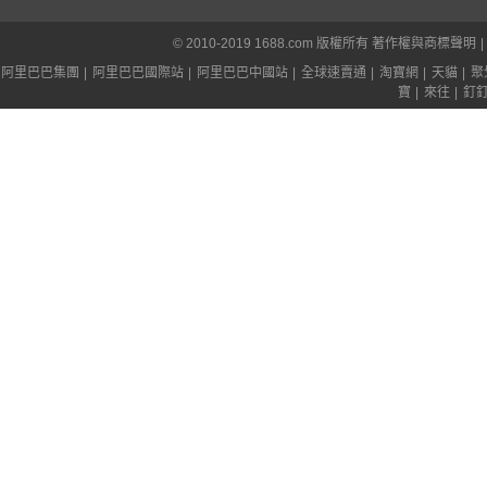
© 2010-2019 1688.com 版權所有
著作權與商標聲明
|
阿里巴巴集團
|
阿里巴巴國際站
|
阿里巴巴中國站
|
全球速賣通
|
淘寶網
|
天貓
|
聚
寶
|
來往
|
釘