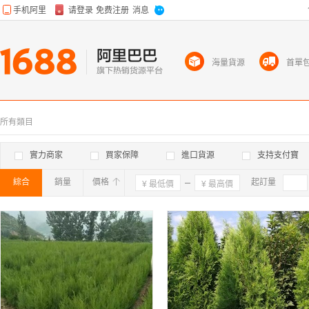
海量貨源
首單
所有類目
實力商家
買家保障
進口貨源
支持支付寶
綜合
銷量
價格
確定
起訂量