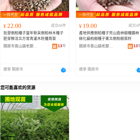
22.00
19.00
¥
成交66件
¥
成交4
批發側柏種子當年新采側柏林木種子
產地供應側柏種子荒山造林樹種園林
胚芽鮮活北方常青灌木籽播育苗
綠化扁柏樹種子東北側柏樹苗籽
13
年
13
開原市靠山鎮老鄭苗圃
開原市靠山鎮老鄭苗圃
遼寧 開原市
遼寧 開原市
您可能喜欢的货源