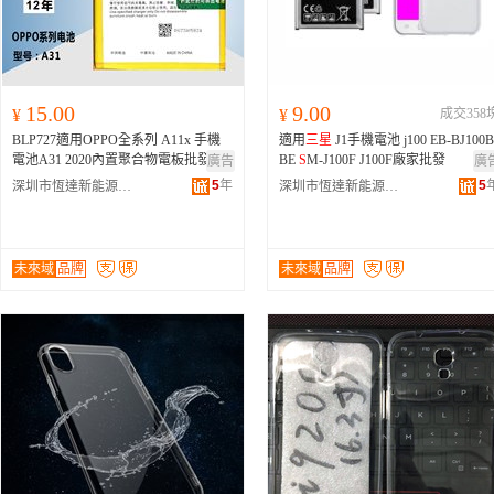
15.00
9.00
¥
¥
成交358
BLP727適用OPPO全系列 A11x 手機
適用
三星
J1手機電池 j100 EB-BJ100B
電池A31 2020內置聚合物電板批發
BE
S
M-J100F J100F廠家批發
廣告
廣
5
年
5
深圳市恆達新能源電子有限公司
深圳市恆達新能源電子有限公司
未來域
品牌
未來域
品牌