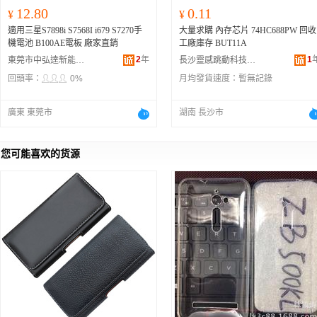
12.80
0.11
¥
¥
適用三星S7898i S7568I i679 S7270手
大量求購 內存芯片 74HC688PW 回收
機電池 B100AE電板 廠家直銷
工廠庫存 BUT11A
2
年
1
東莞市中弘達新能源科技有限公司
長沙靈感跳動科技有限公司
回頭率：
0%
月均發貨速度：
暫無記錄
廣東 東莞市
湖南 長沙市
您可能喜欢的货源