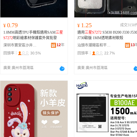
0.79
1.25
¥
¥
成交3150
1.0MM高透TPU手機殼適用SAM
三星
適用
三星S7272
S5830 I9200 J330 J53
S7272
明彩繪素材保護套外貿批發
J730歐版 1MM透明素材軟殼
12
年
13
深圳市寶安區沙井前進商貿商行
汕頭市潮陽區和平樂祥手機配件店
回頭率：
30.5%
回頭率：
22.7%
廣東 廣州市荔灣區
廣東 廣州市荔灣區