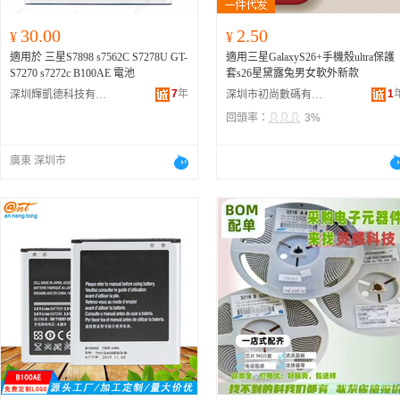
30.00
2.50
¥
¥
適用於 三星S7898 s7562C S7278U GT-
適用三星GalaxyS26+手機殼ultra保護
S7270 s7272c B100AE 電池
套s26星黛露兔男女軟外新款
7
年
1
深圳輝凱德科技有限公司
深圳市初尚數碼有限公司
回頭率：
3%
廣東 深圳市