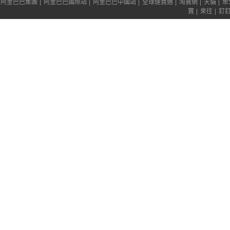
阿里巴巴集團
|
阿里巴巴國際站
|
阿里巴巴中國站
|
全球速賣通
|
淘寶網
|
天貓
|
聚
寶
|
來往
|
釘