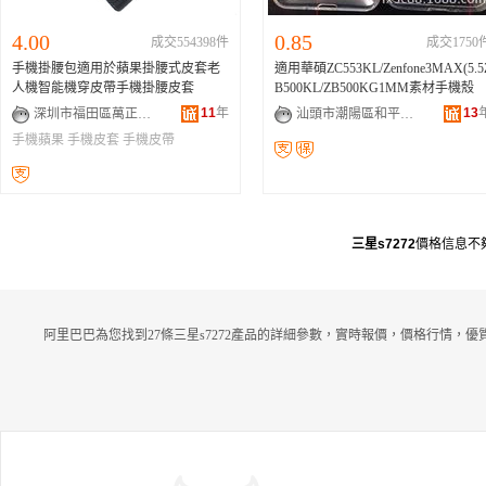
4.00
0.85
成交554398件
成交1750
手機掛腰包適用於蘋果掛腰式皮套老
適用華碩ZC553KL/Zenfone3MAX(5.5
人機智能機穿皮帶手機掛腰皮套
B500KL/ZB500KG1MM素材手機殼
11
年
13
深圳市福田區萬正揚通訊商行
汕頭市潮陽區和平樂祥手機配件店
手機蘋果
手機皮套
手機皮帶
三星s7272
價格信息不
阿里巴巴為您找到27條三星s7272產品的詳細參數，實時報價，價格行情，優