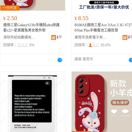
2.50
8.55
¥
¥
適用三星GalaxyS23fe手機殼ultra保護
B100AE適用三星Ace 3/Ace 3 3G S727
套s22+星黛露兔男女軟外新
0/Star Plus手機電池工廠批發
1
年
2
深圳市初尚數碼有限公司
東莞市浩希電子有限公司
回頭率：
3%
回頭率：
20.6%
廣東 東莞市