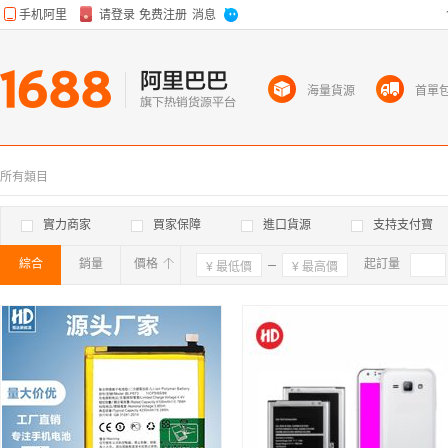
海量貨源
首單
所有類目
實力商家
買家保障
進口貨源
支持支付寶
綜合
銷量
價格
確定
起訂量