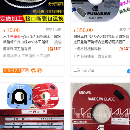
10.00
350.00
¥
成交114條
¥
成交1
木工
帶鋸條
mj344 345 346b細木工帶鋸
總日本FUNASAW進口福納肖盤銀盒
機鋸條立式曲線4050木工鋸條
進口盤鋸帶鋸條合金鋼切銅鋁冒口
廣告
16
年
13
蘇州環固刀鋸有限公司
上海核銳機械科技有限公司
曲線鋸條
木工帶鋸條
木工鋸條
月均發貨速度：
暫無記錄
上海市嘉定區
HUAN,GU
品牌