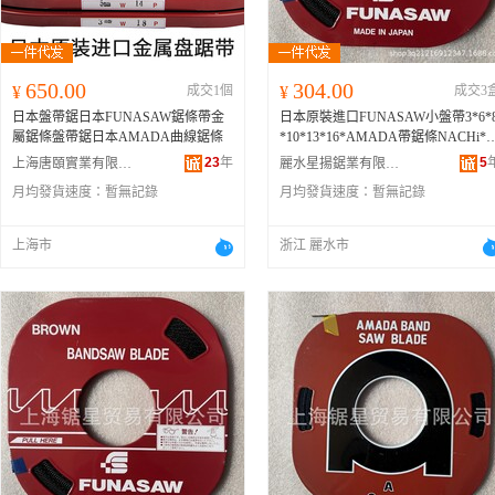
650.00
304.00
¥
成交1個
¥
成交3
日本盤帶鋸日本FUNASAW鋸條帶金
日本原裝進口FUNASAW小盤帶3*6*
屬鋸條盤帶鋸日本AMADA曲線鋸條
*10*13*16*AMADA帶鋸條NACHi*
CC
23
年
5
上海唐頤實業有限公司
麗水星揚鋸業有限公司
月均發貨速度：
暫無記錄
月均發貨速度：
暫無記錄
上海市
浙江 麗水市