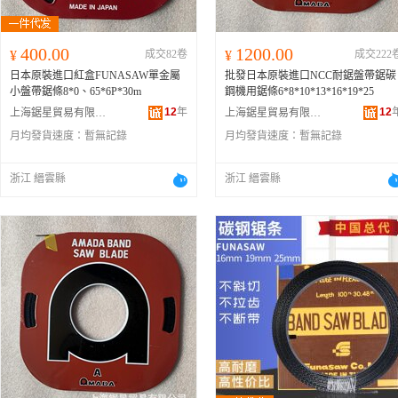
400.00
1200.00
¥
成交82卷
¥
成交222
日本原裝進口紅盒FUNASAW單金屬
批發日本原裝進口NCC耐鋸盤帶鋸碳
小盤帶鋸條8*0、65*6P*30m
鋼機用鋸條6*8*10*13*16*19*25
12
年
12
上海鋸星貿易有限公司
上海鋸星貿易有限公司
月均發貨速度：
暫無記錄
月均發貨速度：
暫無記錄
浙江 縉雲縣
浙江 縉雲縣