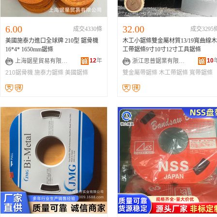
6.00
32.00
成交4330條
成交3295
美國施泰力進口全球牌 210型 鋸骨機
木工小鋸條雙金屬材質13/19寬曲線木
16*4* 1650mm鋸條
工帶鋸條9寸10寸12寸工具鋸條
12
年
10
上海鋸星貿易有限公司
浙江思普鋸業有限公司
210鋸骨機
施泰力鋸條
美國鋸條
雙金屬帶鋸條
木工帶鋸條
寬帶鋸條