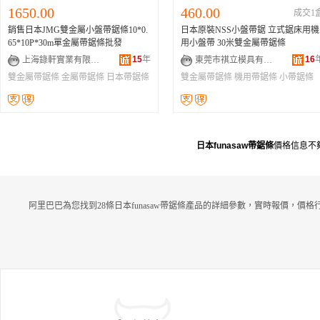
1650.00
460.00
成交1
銷售日本JMG雙金屬小盤帶鋸條10*0.
日本原裝NSS小盤帶鋸 立式鋸床用機
65*10P*30m單金屬帶鋸條批發
用小盤帶 30米雙金屬帶鋸條
15
年
16
上海錄軒實業有限公司
東莞市祺立模具有限公司
雙金屬帶鋸條
金屬帶鋸條
日本帶鋸條
雙金屬帶鋸條
機用帶鋸條
小帶鋸條
日本funasaw帶鋸條
價格信息不
阿里巴巴為您找到28條日本funasaw帶鋸條產品的詳細參數，實時報價，價