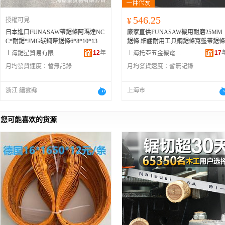
546.25
授權可見
¥
日本進口FUNASAW帶鋸條阿瑪達NC
廠家直供FUNASAW機用耐磨25MM
C*耐鋸*JMG碳鋼帶鋸條6*8*10*13
鋸條 細齒耐用工具鋼鋸條寬盤帶鋸條
12
年
17
上海鋸星貿易有限公司
上海托亞五金機電有限公司
月均發貨速度：
暫無記錄
月均發貨速度：
暫無記錄
浙江 縉雲縣
上海市
您可能喜欢的货源