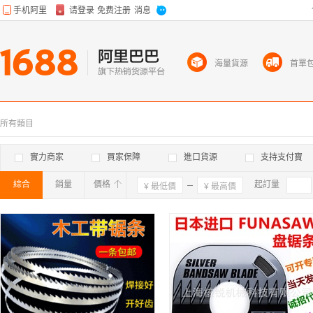
海量貨源
首單
所有類目
實力商家
買家保障
進口貨源
支持支付寶
綜合
銷量
價格
確定
起訂量