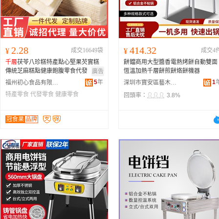
2.28
414.32
¥
成交16649袋
¥
成交4
千層
茯苓八珍糕特產點心堅果芡實糕
餅鐺商用大型醬香電熱烤餅自動雙面
傳統芝麻糕點健康飽腹零食代發
恆溫加熱千層餅煎餅烙餅機器
廣告
5
年
1
福州初心食品有限公司
深圳市寶安區藝木勝電器商行
特產零食
代發零食
健康零食
回頭率：
3.8%
冠食果
品牌