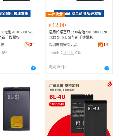
12.00
¥
電池2010 5800 520
適用於諾基亞5230電池2010 5800 520
-5J全新手機電板
5233 X6 BL-5J全新手機電板
2
年
1
年
深圳萊電時代科技有限公司
深圳市寶安區九品電滴貿易商行
6%
回頭率：
0%
廣東 深圳市