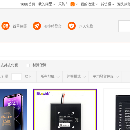
首單包郵
48小時發貨
7+天包換
支持支付寶
材質保障
起訂量
確定
以下
所有地區
經營模式
平均發貨速度
所有地区
采
江浙沪
华东区
华南区
华中
海外
北京
上海
天津
广东
浙江
江苏
山东