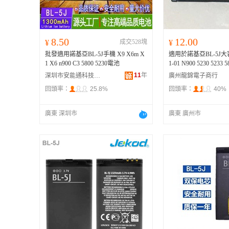
8.50
12.00
¥
成交528塊
¥
批發適用諾基亞BL-5J手機 X9 X6m X
適用於諾基亞BL-5J
1 X6 n900 C3 5800 5230電池
1-01 N900 5230 5233 
11
年
深圳市安能通科技有限公司
廣州龍錦電子商行
回頭率：
25.8%
回頭率：
40%
廣東 深圳市
廣東 廣州市