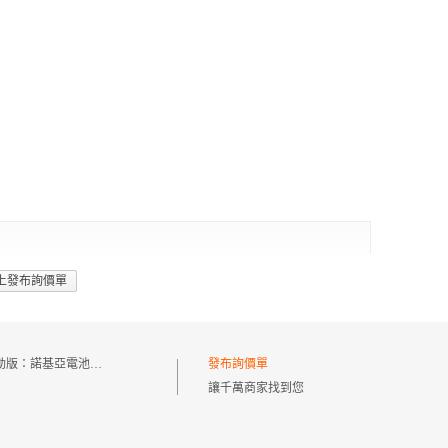
上發布詢價單
動版：
諾基亞電池5230
發布詢價單
讓千萬商家找到您