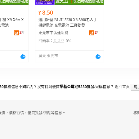
8.50
¥
機 X9 X6m X
適用諾基 BL-5J 5230 X6 5800老人手
230電池
機鋰電池 充電電池 工廠批發
2
年
2
年
東莞市中弘達新能源科技有限公司
回頭率：
0%
廣東 東莞市
30
價格信息不夠給力？沒有找到優質
諾基亞電池5230
批發/采購信息？
返回首頁
馬
時報價，價格行情，優質批發/供應等信息。
移