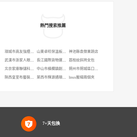
熱門搜索推薦
項城市高友強煙花爆竹經營部
山東卓旺保溫板有限公司
神池縣袁傑果蔬店
武漢市浙家人眼鏡店
長江國際貨物運輸代理有限公司
荔枝紋斜挎女包
北京家庫聯儲科技有限公司
中山市橫欄鎮創豐燈飾工藝廠
朔州市朔城區口口香包子店
陝西皇室布藝裝飾有限公司
萊西市輝源通順工貿部
linux壓縮兩個夾
7+天包換