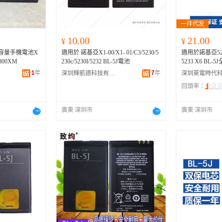
10.00
21.00
¥
¥
大容量手機電池X
適用於 諾基亞X1-00/X1- 01/C3/5230/5
適用於諾基亞5230
5800XM
230c/5230I/5232 BL-5J電池
5233 X6 BL
1
年
7
年
深圳輝凱德科技有限公司
回頭率：
廣東 深圳市
廣東 深圳市