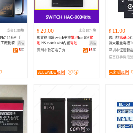
河南
福建
辽宁
安徽
山西
海南
内蒙古
吉林
湖北
湖南
江西
宁夏
20.00
11.00
成交1580塊
¥
成交1974塊
¥
青海
陕西
甘肃
四川
Ph7-15系列手
現貨適用於switch主機
電池
hac-003
電
適用於
諾基亞
C
贵州
西藏
香港
澳门
質工廠批發
池
NS switch oled內置
電池
裝大容量電板TA
廣告
廣告
5
年
16
年
廣州市軟芯電子有限公司
諾基亞手機電
亞電板
BLUEWIDE
品牌
未來域
品牌