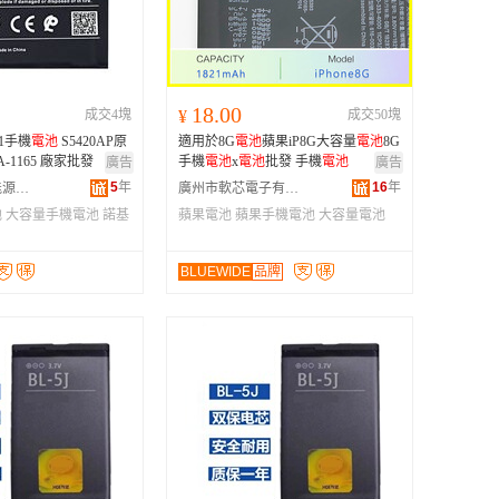
广西
黑龙江
新疆
18.00
成交4塊
¥
成交50塊
云南
1手機
電池
S5420AP原
適用於8G
電池
蘋果iP8G大容量
電池
8G
台湾
-1165 廠家批發
手機
電池
x
電池
批發 手機
電池
廣告
廣告
5
年
16
年
深圳市恆達新能源電子有限公司
廣州市軟芯電子有限公司
池
大容量手機電池
諾基
蘋果電池
蘋果手機電池
大容量電池
BLUEWIDE
品牌