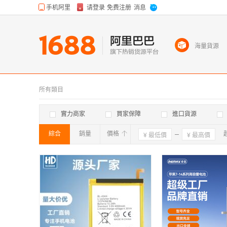
海量貨源
所有類目
實力商家
買家保障
進口貨源
綜合
銷量
價格
確定