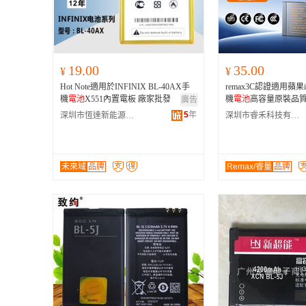
19.00
35.00
¥
¥
Hot Note適用於INFINIX BL-40AX手
remax3C認證適用蘋果i
機
電池
X551內置電板 廠家批發
機
電池
高容量原裝品
廣告
5
年
深圳市恆達新能源電子有限公司
深圳市睿禾科技有限公司
未來域
品牌
Remax/睿量
品牌