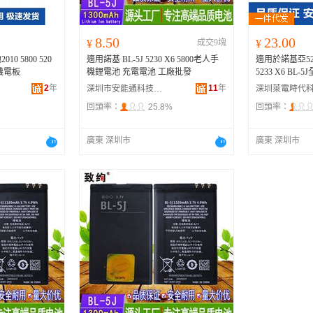
8.50
23.00
¥
成交9塊
¥
0 5800 520
適用諾基 BL-5J 5230 X6 5800老人手
適用於諾基亞5230
手機電板
機鋰電池 充電電池 工廠批發
5233 X6 BL
2
年
11
年
深圳市安能通科技有限公司
回頭率：
25.8%
回頭率：
廣東 深圳市
廣東 深圳市