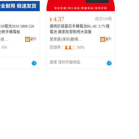
4.37
¥
成交530塊
電池2010 5800 520
適用於諾基亞手機電池BL-4U 3.7V鋰
-5J全新手機電板
電池 廠家批發耐用大容量
2
年
2
年
深圳萊電時代科技有限公司
星景雲(深圳)數碼科技有限公司
6%
回頭率：
50%
廣東 深圳市龍崗區