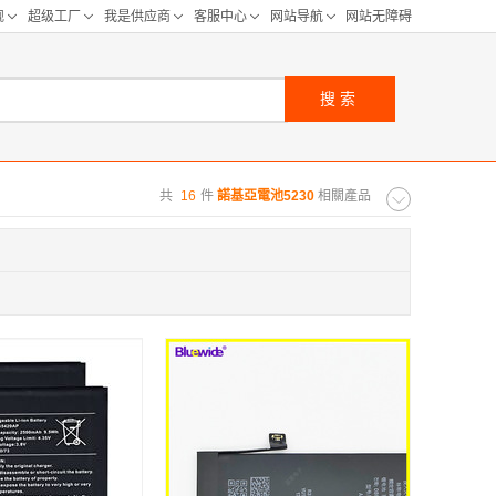
搜索
共
16
件
諾基亞電池5230
相關產品
购距离:
区
华北区
重庆
河北