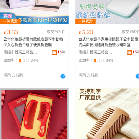
3.33
5.23
¥
成交2921件
¥
成交1562
公主化妝鏡折疊梳妝紙皮鏡學生動物
台式化妝鏡子家用梳妝鏡子公主鏡簡
少女心折疊台鏡子便攜折疊鏡
約桌面便攜隨身折疊梳妝鏡卧室
15
年
15
南陽市博采工藝品有限公司
南陽市博采工藝品有限公司
回頭率：
34%
回頭率：
34%
河南 方城縣
河南 方城縣