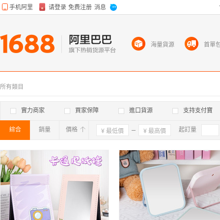
海量貨源
首單
所有類目
實力商家
買家保障
進口貨源
支持支付寶
綜合
銷量
價格
確定
起訂量