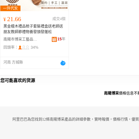
21.66
¥
成交4個
黑金檀木禮品梳子套裝禮盒送老師送
朋友教師節禮物養發頭發蓬松
15
年
南陽市博采工藝品有限公司
回頭率：
34%
河南 方城縣
您可能喜欢的货源
南陽博采
價格信息不
阿里巴巴為您找到12條南陽博采產品的詳細參數，實時報價，價格行情，優質