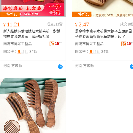
11.21
2.47
¥
成交213套
¥
成交10
新人結婚必備陪嫁紅木梳喜梳一對婚
黑金檀木篦子木梳桃木篦子去頭屑虱
禮布置套裝源頭工廠現貨批發
子長發密齒寬齒兒童跨境可印字
15
年
15
南陽市博采工藝品有限公司
南陽市博采工藝品有限公司
回頭率：
34%
回頭率：
34%
河南 方城縣
河南 方城縣