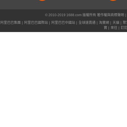
© 2010-2019 1688.com 版權所有
著作權與商標聲明
|
阿里巴巴集團
|
阿里巴巴國際站
|
阿里巴巴中國站
|
全球速賣通
|
淘寶網
|
天貓
|
聚
寶
|
來往
|
釘