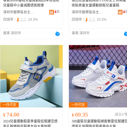
春夏nb990童鞋兒童運動鞋四季百搭款
莆田亞瑟童鞋純原YSS男女士休閑魔
兒童鞋中小童減震透氣輕便
術貼男童女童運動跑鞋兒童童鞋
4
年
4
深圳市龍華區自主耐尅三葉草童品鞋服商行
深圳市龍華區自主耐尅三葉草童品鞋服商行
回頭率：
15.3%
回頭率：
15.3%
廣東 深圳市
廣東 深圳市
74.00
69.35
¥
¥
成交47
2024兒童運動鞋夏季童鞋低幫鏤空透
308童鞋兒童運動鞋網面春夏低幫鏤
氣孔輕便跑步鞋男女中大童休閑
透氣孔休閑跑步鞋男童中大童