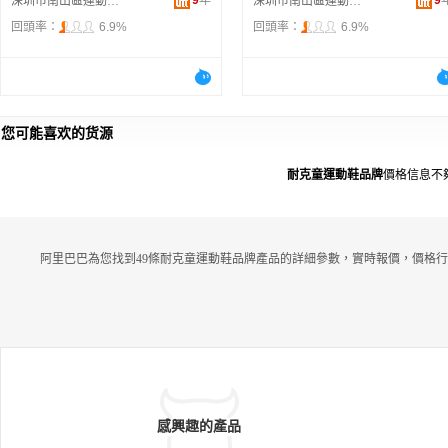
9
年
9
深圳市南山區運動潮流鞋服商行
深圳市南山區運動潮流鞋服商行
回頭率：
6.9%
回頭率：
6.9%
您可能喜欢的货源
耐克童運動鞋品牌
價格信息不
阿里巴巴為您找到49條耐克童運動鞋品牌產品的詳細參數，實時報價，價格行
感興趣的產品