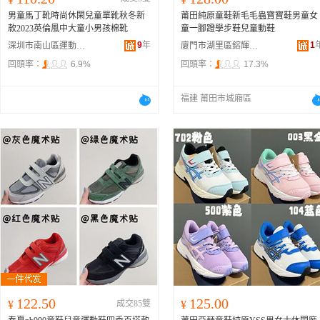
男童馬丁靴時尚休閑兒童單靴秋冬新
莆田純原童鞋新毛毛蟲寶寶鞋男童女
款2023英倫風中大童小男孩棉靴
童一腳蹬學步鞋兒童動鞋
9
年
1
深圳市南山區運動潮流鞋服商行
廈門市湖里區鎔輝佳特電子商務商行
回頭率：
6.9%
回頭率：
17.3%
福建 莆田市城廂區
122.50
125.00
¥
成交85雙
¥