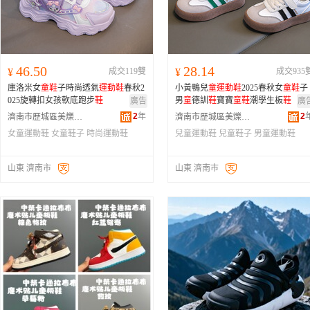
46.50
28.14
¥
成交119雙
¥
成交935
庫洛米女
童
鞋
子時尚透氣
運動
鞋
春秋2
小黃鴨兒
童
運動
鞋
2025春秋女
童
鞋
子
025旋轉扣女孩軟底跑步
鞋
男
童
德訓
鞋
寶寶
童
鞋
潮學生板
鞋
廣告
廣
2
年
2
濟南市歷城區美爍貿易商行
濟南市歷城區美爍貿易商行
女童運動鞋
女童鞋子
時尚運動鞋
兒童運動鞋
兒童鞋子
男童運動鞋
山東 濟南市
山東 濟南市