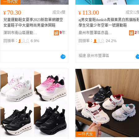
70.30
113.00
¥
成交4雙
¥
成交12
兒童運動鞋女夏季2023新款單網鏤空
aj男女童鞋dunksb青蘋果黑白熊貓板
女童鞋子中大童時尚男童休閑鞋
學生兒童少年空軍一號運動鞋
9
年
2
深圳市南山區運動潮流鞋服商行
泉州市豐澤區亦晶貿易商行
回頭率：
6.9%
回頭率：
24.2%
福建 泉州市豐澤區