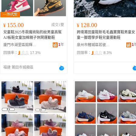
155.00
128.00
¥
成交1雙
¥
兒童鞋2025冬款魔術貼豹紋男童高幫
跨境莆田童鞋新毛毛蟲寶寶鞋男童女
AJ板鞋女童加棉親子休閑運動鞋
童一腳蹬學步鞋兒童運動鞋
1
年
1
廈門市湖里區鎔輝佳特電子商務商行
泉州市鯉城區若彼貿易商行
回頭率：
17.3%
回頭率：
8.3%
福建 莆田市城廂區