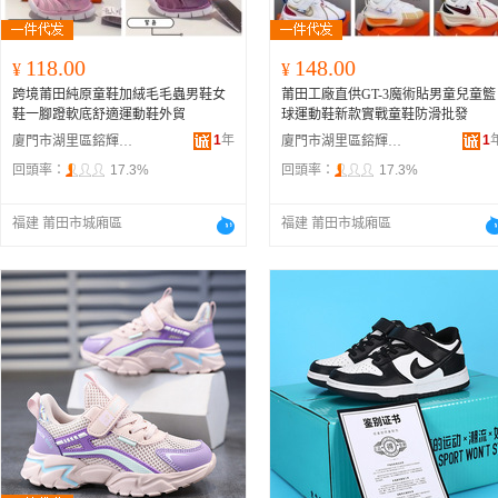
118.00
148.00
¥
¥
跨境莆田純原童鞋加絨毛毛蟲男鞋女
莆田工廠直供GT-3魔術貼男童兒童籃
鞋一腳蹬軟底舒適運動鞋外貿
球運動鞋新款實戰童鞋防滑批發
1
年
1
廈門市湖里區鎔輝佳特電子商務商行
廈門市湖里區鎔輝佳特電子商務商行
回頭率：
17.3%
回頭率：
17.3%
福建 莆田市城廂區
福建 莆田市城廂區