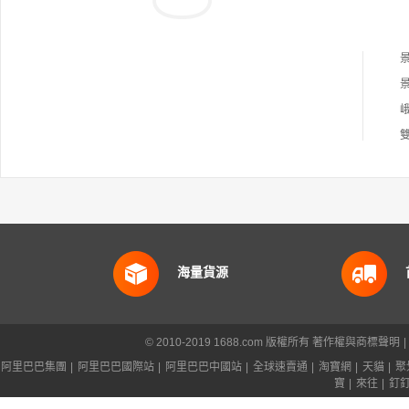
海量貨源
© 2010-2019 1688.com 版權所有
著作權與商標聲明
|
阿里巴巴集團
|
阿里巴巴國際站
|
阿里巴巴中國站
|
全球速賣通
|
淘寶網
|
天貓
|
聚
寶
|
來往
|
釘