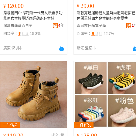
120.00
29.00
¥
¥
跨境莆田On昂跑新一代男女緩震多功
新款亮燈運動鞋女童時尚透氣老爹鞋
能男女童輕量透氣運動跑鞋童鞋
休閑單鞋回力兒童網鞋男童夏季
4
年
1
深圳市龍華區自主耐尅三葉草童品鞋服商行
義烏市任醇電子商務商行
回頭率：
15.3%
回頭率：
22.7%
廣東 深圳市
浙江 溫嶺市
110.20
128.00
¥
成交3雙
¥