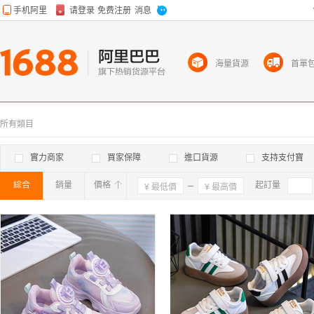
海量貨源
首單
所有類目
實力商家
買家保障
進口貨源
支持支付寶
綜合
銷量
價格
確定
起訂量