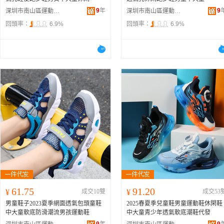
9
年
9
深圳市南山區運動潮流鞋服商行
深圳市南山區運動潮流鞋服商行
回頭率：
6.9%
回頭率：
6.9%
61.75
91.20
¥
成交10雙
¥
成交53
男童鞋子2023夏季網面透氣包頭童鞋
2025春夏季兒童鞋男童運動鞋休閑鞋
中大童軟底防滑潮流男孩運動鞋
中大童青少年透氣軟底潮鞋代發