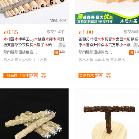
0.35
1.00
¥
成交2142件
¥
成交806
木
棍圓
木
棒手工diy
木
條實
木
硬
木
洞洞
各類尺寸櫸
木
木
板實
木
桌面
木
板整板
板支撐架掛衣桿長
木
棍子
木
頭
原
木
書桌升降桌
木
質方形小
木
板
廣告
廣
4
年
1
龍門縣龍潭鎮飛豪竹木加工廠
龍門縣龍潭鎮晉盈竹木制品廠
實木木條
diy木條
手工木條
實木木板
桌面木板
實木櫸木
無品牌（無注
品牌
晉盈竹木
品牌
冊商標）