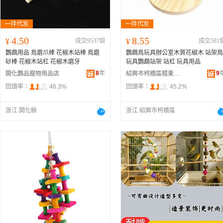
4.50
8.55
¥
成交9537個
¥
成交581
鸚鵡用品 鳥磨爪棒 花椒木站棒 鳥磨
鸚鵡鳥玩具辦公室木質花椒木 站架鳥
砂棒 花椒木站杠 花椒木磨牙
玩具鸚鵡站架 站杠 玩具用品
8
年
9
開化鸚品寵物用品店
紹興市柯橋區稽東龍龍寵物用品店
回頭率：
46.3%
回頭率：
45.2%
浙江 開化縣
浙江 紹興市柯橋區