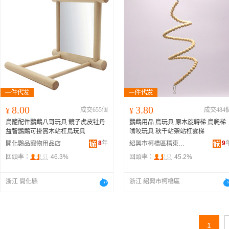
8.00
3.80
¥
成交655個
¥
成交484
鳥籠配件鸚鵡八哥玩具 鏡子虎皮牡丹
鸚鵡用品 鳥玩具 原木旋轉梯 鳥爬梯
益智鸚鵡可掛實木站杠鳥玩具
啃咬玩具 秋千站架站杠雲梯
8
年
9
開化鸚品寵物用品店
紹興市柯橋區稽東龍龍寵物用品店
回頭率：
46.3%
回頭率：
45.2%
浙江 開化縣
浙江 紹興市柯橋區
1