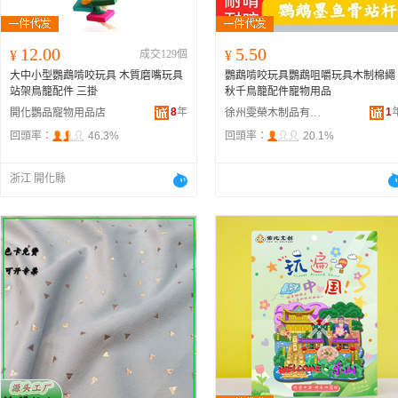
12.00
5.50
¥
成交129個
¥
大中小型鸚鵡啃咬玩具 木質磨嘴玩具
鸚鵡啃咬玩具鸚鵡咀嚼玩具木制棉繩
站架鳥籠配件 三掛
秋千鳥籠配件寵物用品
8
年
1
開化鸚品寵物用品店
徐州雯榮木制品有限公司
回頭率：
46.3%
回頭率：
20.1%
浙江 開化縣