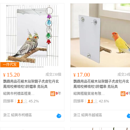
15.20
17.00
¥
成交230個
¥
成交24
鸚鵡用品花椒木站架鏡子虎皮牡丹玄
鸚鵡用品花椒木站架鏡子虎皮牡丹玄
鳳啃咬棒啃咬5鈴鐺串 鳥玩具
鳳啃咬棒啃咬5鈴鐺串 鳥玩具
9
年
4
紹興市柯橋區稽東龍龍寵物用品店
紹興稽龍貿易有限公司
回頭率：
45.2%
回頭率：
42.6%
浙江 紹興市柯橋區
浙江 紹興市越城區