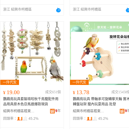
浙江 紹興市柯橋區
浙江 紹興市柯橋區
19.00
13.78
¥
成交651個
¥
成交15458
鸚鵡鳥玩具套裝啃咬秋千鳥籠配件用
鸚鵡鳥玩具 帶軸承可旋轉摩天輪 實
品用具原木色亞馬遜爆款現貨
轉盤站架 籠內玩耍用品 批發
9
年
9
紹興市柯橋區稽東龍龍寵物用品店
紹興市柯橋區稽東龍龍寵物用品店
回頭率：
45.2%
回頭率：
45.2%