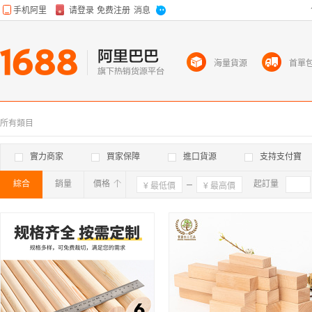
海量貨源
首單
所有類目
實力商家
買家保障
進口貨源
支持支付寶
綜合
銷量
價格
確定
起訂量