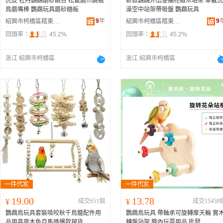
虎皮 牡丹鸚鵡磨砂跳台 松鼠磨爪跳板
新款鸚鵡外出便攜花椒木站架 車載洗
鳥磨嘴棒 鸚鵡玩具磨砂踏板
澡空中站架帶吸盤 鸚鵡玩具
9
年
9
紹興市柯橋區稽東龍龍寵物用品店
紹興市柯橋區稽東龍龍寵物用品店
回頭率：
45.2%
回頭率：
45.2%
浙江 紹興市柯橋區
浙江 紹興市柯橋區
19.00
13.78
¥
成交651個
¥
成交15458
鸚鵡鳥玩具套裝啃咬秋千鳥籠配件用
鸚鵡鳥玩具 帶軸承可旋轉摩天輪 實
品用具原木色亞馬遜爆款現貨
轉盤站架 籠內玩耍用品 批發