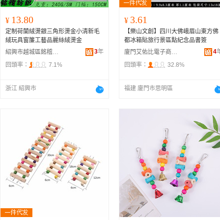
13.80
3.61
¥
¥
定制荷蘭絨燙銀三角形燙金小清新毛
【樂山文創】四川大佛峨眉山東方佛
絨玩具窗簾工藝品麗絲絨燙金
都冰箱貼旅行景區點紀念品書簽
3
年
4
紹興市越城區銘稽紡織廠
廈門艾佑比電子商務有限公司
回頭率：
7.1%
回頭率：
32.8%
浙江 紹興市
福建 廈門市思明區