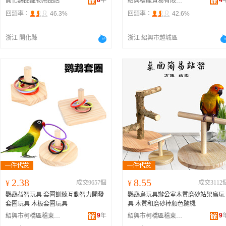
8
年
4
開化鸚品寵物用品店
紹興稽龍貿易有限公司
回頭率：
46.3%
回頭率：
42.6%
浙江 開化縣
浙江 紹興市越城區
2.38
8.55
¥
成交9657個
¥
成交3112
鸚鵡益智玩具 套圈訓練互動智力開發
鸚鵡鳥玩具辦公室木質磨砂站架鳥玩
套圈玩具 木板套圈玩具
具 木質和磨砂棒顏色隨機
9
年
9
紹興市柯橋區稽東龍龍寵物用品店
紹興市柯橋區稽東龍龍寵物用品店