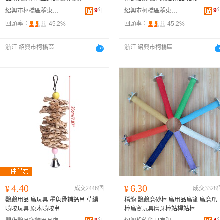
9
年
9
紹興市柯橋區稽東龍龍寵物用品店
紹興市柯橋區稽東龍龍寵物用品店
回頭率：
45.2%
回頭率：
45.2%
浙江 紹興市柯橋區
浙江 紹興市柯橋區
4.40
6.30
¥
成交2446個
¥
成交3328
鸚鵡用品 鳥玩具 墨魚骨補鈣串 草編
稽龍 鸚鵡磨砂棒 鳥用品鳥籠 鳥磨爪
啃咬玩具 原木啃咬串
棒鳥窩玩具磨牙棒站桿站棒