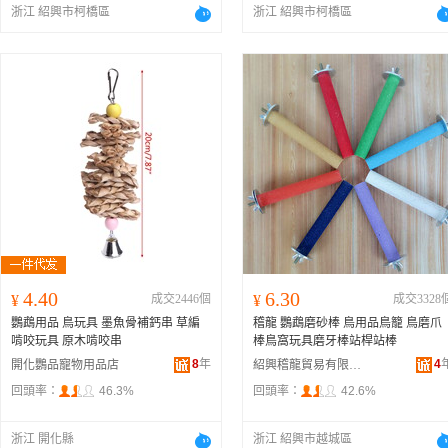
浙江 紹興市柯橋區
浙江 紹興市柯橋區
4.40
6.30
¥
成交2446個
¥
成交3328
鸚鵡用品 鳥玩具 墨魚骨補鈣串 草編
稽龍 鸚鵡磨砂棒 鳥用品鳥籠 鳥磨爪
啃咬玩具 原木啃咬串
棒鳥窩玩具磨牙棒站桿站棒
8
年
4
開化鸚品寵物用品店
紹興稽龍貿易有限公司
回頭率：
46.3%
回頭率：
42.6%
浙江 開化縣
浙江 紹興市越城區