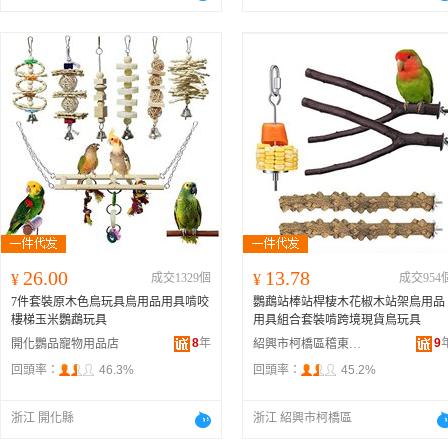
26.00
13.78
¥
成交1329個
¥
成交954
7件套裝原木色鳥玩具鳥用品用具啃咬
鸚鵡站棒站桿棲木花椒木站架鳥用品
樓梯玉米鸚鵡玩具
用具組合套裝啃跨境現貨鳥玩具
8
年
9
開化鸚品寵物用品店
紹興市柯橋區稽東龍龍寵物用品店
回頭率：
46.3%
回頭率：
45.2%
浙江 開化縣
浙江 紹興市柯橋區