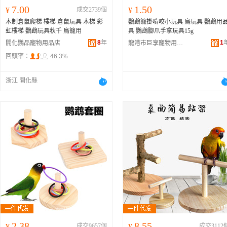
7.00
1.50
¥
成交2739個
¥
木制倉鼠爬梯 樓梯 倉鼠玩具 木梯 彩
鸚鵡籠掛啃咬小玩具 鳥玩具 鸚鵡用
虹樓梯 鸚鵡玩具秋千 鳥籠用
具 鸚鵡腳爪手拿玩具15g
8
年
1
開化鸚品寵物用品店
龍港市巨享寵物用品廠
回頭率：
46.3%
浙江 開化縣
2.38
8.55
¥
成交9657個
¥
成交3112