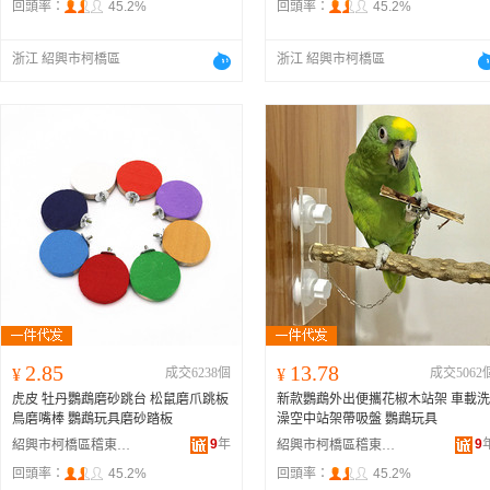
回頭率：
45.2%
回頭率：
45.2%
浙江 紹興市柯橋區
浙江 紹興市柯橋區
2.85
13.78
¥
成交6238個
¥
成交5062
虎皮 牡丹鸚鵡磨砂跳台 松鼠磨爪跳板
新款鸚鵡外出便攜花椒木站架 車載洗
鳥磨嘴棒 鸚鵡玩具磨砂踏板
澡空中站架帶吸盤 鸚鵡玩具
9
年
9
紹興市柯橋區稽東龍龍寵物用品店
紹興市柯橋區稽東龍龍寵物用品店
回頭率：
45.2%
回頭率：
45.2%