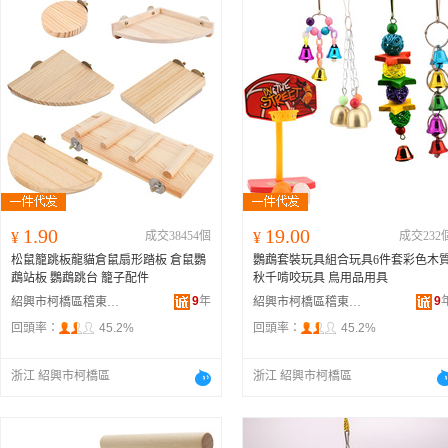
1.90
19.00
¥
成交38454個
¥
成交232
松鼠籠跳板龍貓倉鼠扇形踏板 倉鼠鸚
鸚鵡套裝玩具組合玩具6件套彩色木
鵡站板 鸚鵡跳台 籠子配件
秋千啃咬玩具 鳥用品用具
9
年
9
紹興市柯橋區稽東龍龍寵物用品店
紹興市柯橋區稽東龍龍寵物用品店
回頭率：
45.2%
回頭率：
45.2%
浙江 紹興市柯橋區
浙江 紹興市柯橋區