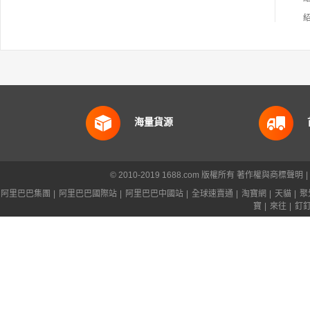
海量貨源
© 2010-2019 1688.com 版權所有
著作權與商標聲明
|
阿里巴巴集團
|
阿里巴巴國際站
|
阿里巴巴中國站
|
全球速賣通
|
淘寶網
|
天貓
|
聚
寶
|
來往
|
釘