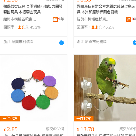
鸚鵡益智玩具 套圈訓練互動智力開發
鸚鵡鳥玩具辦公室木質磨砂站架鳥玩
套圈玩具 木板套圈玩具
具 木質和磨砂棒顏色隨機
9
年
9
紹興市柯橋區稽東龍龍寵物用品店
紹興市柯橋區稽東龍龍寵物用品店
回頭率：
45.2%
回頭率：
45.2%
浙江 紹興市柯橋區
浙江 紹興市柯橋區
2.85
13.78
¥
成交6238個
¥
成交5062