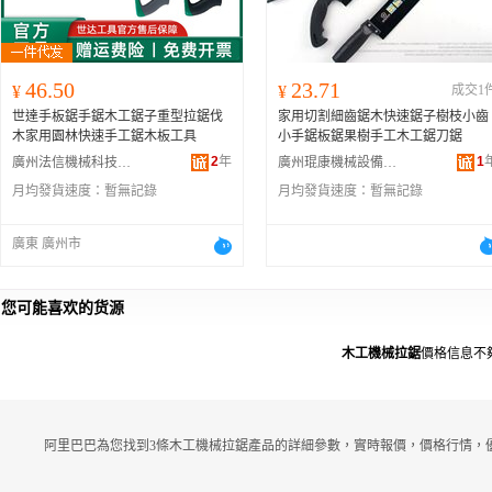
46.50
23.71
¥
¥
成交1
世達手板鋸手鋸木工鋸子重型拉鋸伐
家用切割細齒鋸木快速鋸子樹枝小齒
木家用園林快速手工鋸木板工具
小手鋸板鋸果樹手工木工鋸刀鋸
2
年
1
廣州法信機械科技有限公司
廣州琨康機械設備有限公司
月均發貨速度：
暫無記錄
月均發貨速度：
暫無記錄
廣東 廣州市
您可能喜欢的货源
木工機械拉鋸
價格信息不
阿里巴巴為您找到3條木工機械拉鋸產品的詳細參數，實時報價，價格行情，