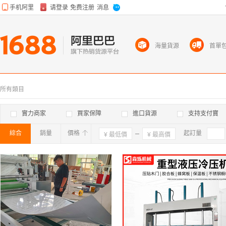
海量貨源
首單
所有類目
實力商家
買家保障
進口貨源
支持支付寶
綜合
銷量
價格
確定
起訂量