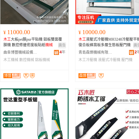
11000.00
10000.00
¥
¥
木工
大板pet膜pur平貼機 鋁板雙面覆
木工
液壓式冷壓機MH3248冷壓壓平
膜機 數控修邊密度板貼紙
機械
復合板蜂窩板多層生態板壓門機
廣告
廣
4
年
2
曲阜博豐機械設備有限公司
青島森爍機械有限公司
木工機械
數控機械
鋁板機械
木工冷壓機
液壓式冷壓機
壓門機
博豐
品牌
森爍
品牌