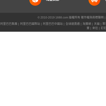
© 2010-2019 1688.com 版權所有
著作權與商標聲明
|
阿里巴巴集團
|
阿里巴巴國際站
|
阿里巴巴中國站
|
全球速賣通
|
淘寶網
|
天貓
|
聚
寶
|
來往
|
釘