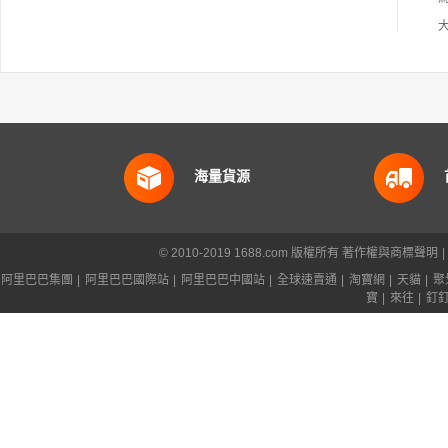
海量貨源
© 2010-2019 1688.com 版權所有
著作權與商標聲明
|
阿里巴巴集團
|
阿里巴巴國際站
|
阿里巴巴中國站
|
全球速賣通
|
淘寶網
|
天貓
|
聚
寶
|
來往
|
釘