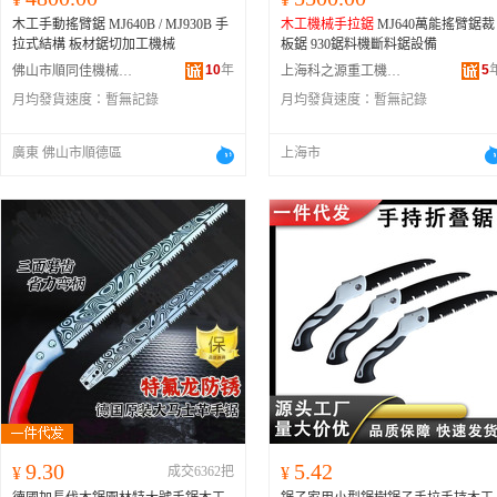
木工手動搖臂鋸 MJ640B / MJ930B 手
木工機械
手拉鋸
MJ640萬能搖臂鋸裁
拉式結構 板材鋸切加工機械
板鋸 930鋸料機斷料鋸設備
10
年
5
佛山市順同佳機械制造有限公司
上海科之源重工機械有限公司
月均發貨速度：
暫無記錄
月均發貨速度：
暫無記錄
廣東 佛山市順德區
上海市
9.30
5.42
¥
成交6362把
¥