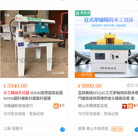
5940.00
9800.00
¥
¥
成交5
木工機械
手拉鋸
MJ640搖臂鋸裁板鋸
直銷機械MXQ45立式單軸傾斜銑床
MJ930鋸料機斷料鋸截料鋸機
門鏤銑線條開槽修邊台鑼機設備 適用
范圍 MJ2236
手拉鋸
1
年
5
沭陽藉醉貿易商行
佛山市順德區信成俊機械有限公司
月均發貨速度：
暫無記錄
月均發貨速度：
暫無記錄
江蘇 宿遷市
廣東 佛山市順德區