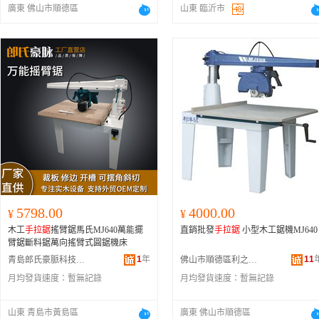
廣東 佛山市順德區
山東 臨沂市
5798.00
4000.00
¥
¥
木工
手拉鋸
搖臂鋸馬氏MJ640萬能擺
直銷批發
手拉鋸
小型木工鋸機MJ640
臂鋸斷料鋸萬向搖臂式圓鋸機床
1
年
11
青島郎氏豪脈科技有限公司
佛山市順德區利之洋機械有限公司
月均發貨速度：
暫無記錄
月均發貨速度：
暫無記錄
山東 青島市黃島區
廣東 佛山市順德區