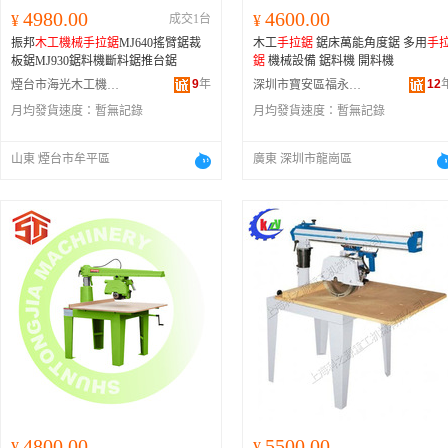
4980.00
4600.00
¥
成交1台
¥
振邦
木工機械
手拉鋸
MJ640搖臂鋸裁
木工
手拉鋸
鋸床萬能角度鋸 多用
手
板鋸MJ930鋸料機斷料鋸推台鋸
鋸
機械設備 鋸料機 開料機
9
年
12
煙台市海光木工機械有限公司
深圳市寶安區福永博力創木工機械設備廠
月均發貨速度：
暫無記錄
月均發貨速度：
暫無記錄
山東 煙台市牟平區
廣東 深圳市龍崗區
4800.00
5500.00
¥
¥