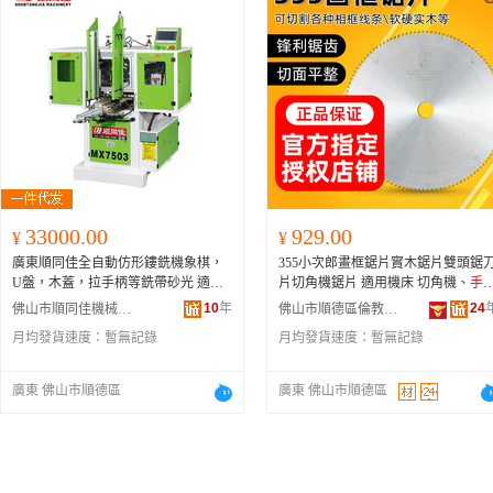
33000.00
929.00
¥
¥
廣東順同佳全自動仿形鏤銑機象棋，
355小次郎畫框鋸片實木鋸片雙頭鋸
U盤，木蓋，拉手柄等銑帶砂光 適用
片切角機鋸片 適用機床 切角機、
手
范圍 象棋，
手拉鋸
，方塊，工藝品、
鋸
、圓鋸機等木工鋸床
10
年
24
佛山市順同佳機械制造有限公司
佛山市順德區倫教太皓木工機械店
異形等工件加工范圍30-300mm
月均發貨速度：
暫無記錄
月均發貨速度：
暫無記錄
廣東 佛山市順德區
廣東 佛山市順德區