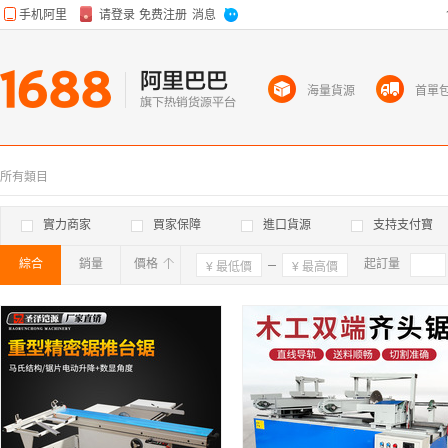
海量貨源
首單
所有類目
實力商家
買家保障
進口貨源
支持支付寶
綜合
銷量
價格
確定
起訂量