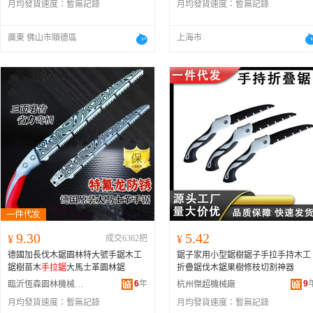
月均發貨速度：
暫無記錄
月均發貨速度：
暫無記錄
廣東 佛山市順德區
上海市
9.30
5.42
¥
成交6362把
¥
德國加長伐木鋸園林特大號手鋸木工
鋸子家用小型鋸樹鋸子手拉手持木工
鋸樹苗木
手拉鋸
大馬士革園林鋸
折疊鋸伐木鋸果樹修枝切割神器
6
年
9
臨沂恆森園林機械有限公司
杭州傑超機械廠
月均發貨速度：
暫無記錄
月均發貨速度：
暫無記錄