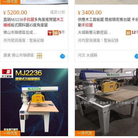
5200.00
3400.00
¥
成交12台
¥
直銷MJ2236
手拉鋸
多角度搖臂鋸
木工
供應木工裁板鋸 簡易精密推台鋸 半
機械
板式開料鋸45度角度鋸
動
手拉鋸
5
年
12
佛山市順德區信成俊機械有限公司
大城縣雙元數控設備廠
月均發貨速度：
暫無記錄
月均發貨速度：
暫無記錄
廣東 佛山市順德區
河北 大城縣