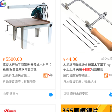
5500.00
44.00
¥
¥
成交52
搖臂木板加工圓鋸機 升降式木材手拉
木柄鋸弓碳鋼鋸條 線鋸木工鋸子 diy
設備 鋁合金縱橫向鋸切機
手工工具 萬用
手拉鋸
切割蠟管
5
年
2
山東科之源精密機械有限公司
廈門合進富機械設備有限公司
月均發貨速度：
暫無記錄
月均發貨速度：
暫無記錄
山東 濟寧市
福建 廈門市翔安區