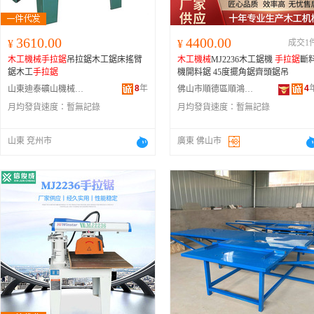
3610.00
4400.00
¥
¥
成交1
木工機械
手拉鋸
吊拉鋸木工鋸床搖臂
木工機械
MJ2236木工鋸機
手拉鋸
斷
鋸木工
手拉鋸
機開料鋸 45度擺角鋸齊頭鋸吊
8
年
4
山東迪泰礦山機械設備有限公司
佛山市順德區順鴻騰機械設備廠
月均發貨速度：
暫無記錄
月均發貨速度：
暫無記錄
山東 兗州市
廣東 佛山市