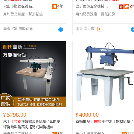
4
年
2
佛山市順德區誠品誠木工機械廠
臨沂豫魯五金機械有限公司
月均發貨速度：
暫無記錄
月均發貨速度：
暫無記錄
廣東 佛山市順德區
山東 臨沂市
5798.00
4000.00
¥
¥
木工
手拉鋸
搖臂鋸馬氏MJ640萬能擺
直銷批發
手拉鋸
小型木工鋸機MJ640
臂鋸斷料鋸萬向搖臂式圓鋸機床