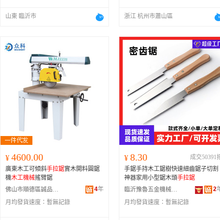
山東 臨沂市
浙江 杭州市蕭山區
4600.00
8.30
¥
¥
成交50391
廣東木工可傾斜
手拉鋸
實木開料圓鋸
手鋸手持木工鋸樹快速細齒鋸子切割
機
木工機械
搖臂鋸
神器家用小型鋸木頭
手拉鋸
4
年
2
佛山市順德區誠品誠木工機械廠
臨沂豫魯五金機械有限公司
月均發貨速度：
暫無記錄
月均發貨速度：
暫無記錄