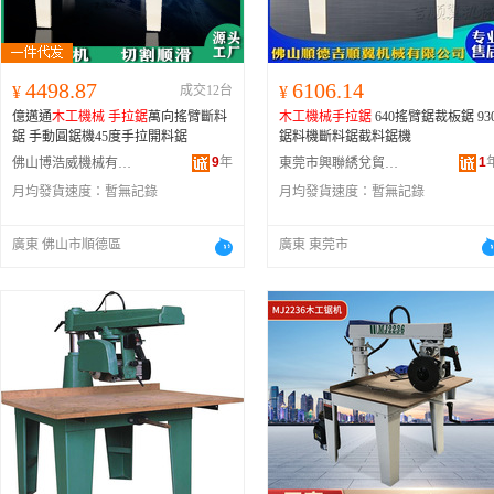
4498.87
6106.14
¥
成交12台
¥
億邁通
木工機械
手拉鋸
萬向搖臂斷料
木工機械
手拉鋸
640搖臂鋸裁板鋸 93
鋸 手動圓鋸機45度手拉開料鋸
鋸料機斷料鋸截料鋸機
9
年
1
佛山博浩威機械有限公司
東莞市興聯綉兌貿易有限公司
月均發貨速度：
暫無記錄
月均發貨速度：
暫無記錄
廣東 佛山市順德區
廣東 東莞市