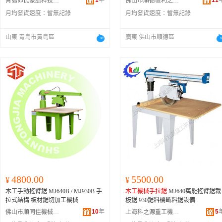
1
年
11
青島郎氏豪脈科技有限公司
佛山市順德區利之洋機械有限公司
月均發貨速度：
暫無記錄
月均發貨速度：
暫無記錄
山東 青島市黃島區
廣東 佛山市順德區
4800.00
5500.00
¥
¥
木工手動搖臂鋸 MJ640B / MJ930B 手
木工機械
手拉鋸
MJ640萬能搖臂鋸裁
拉式結構 板材鋸切加工機械
板鋸 930鋸料機斷料鋸設備
10
年
5
佛山市順同佳機械制造有限公司
上海科之源重工機械有限公司