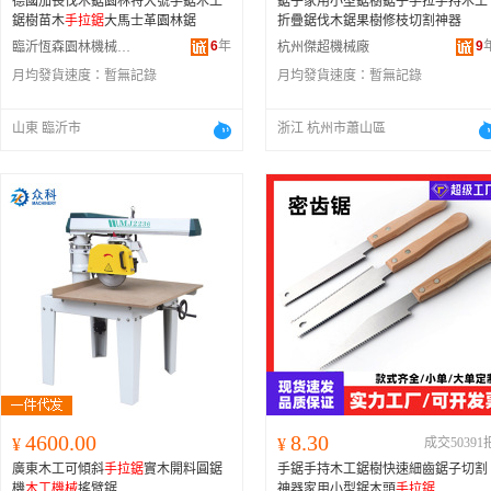
德國加長伐木鋸園林特大號手鋸木工
鋸子家用小型鋸樹鋸子手拉手持木工
鋸樹苗木
手拉鋸
大馬士革園林鋸
折疊鋸伐木鋸果樹修枝切割神器
6
年
9
臨沂恆森園林機械有限公司
杭州傑超機械廠
月均發貨速度：
暫無記錄
月均發貨速度：
暫無記錄
山東 臨沂市
浙江 杭州市蕭山區
4600.00
8.30
¥
¥
成交50391
廣東木工可傾斜
手拉鋸
實木開料圓鋸
手鋸手持木工鋸樹快速細齒鋸子切割
機
木工機械
搖臂鋸
神器家用小型鋸木頭
手拉鋸