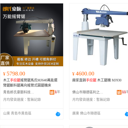
5798.00
4600.00
¥
¥
木工
手拉鋸
搖臂鋸馬氏MJ640萬能擺
廠家直銷
手拉鋸
木工鋸機 MJ930
臂鋸斷料鋸萬向搖臂式圓鋸機床
1
年
11
青島郎氏豪脈科技有限公司
佛山市順德區利之洋機械有限公司
月均發貨速度：
暫無記錄
月均發貨速度：
暫無記錄
山東 青島市黃島區
廣東 佛山市順德區