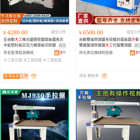
4280.00
6500.00
¥
成交32件
¥
成交22
全自動
木工
推台鋸精密鋸裁板鋸馬氏
自動雙端齊頭鋸多段截料裁板鋸
手
動
木板塑料板亞克力蜂窩板切割鋸
雙邊盤頭齊邊鋸
木工
托盤雙頭鋸
廣告
廣
3
年
3
青島聖澤鎧源機械制造有限公司
邢台奧信機械制造廠
木工推台鋸
木工精密鋸
木工裁板鋸
河北 邢台市
聖澤鎧源
品牌