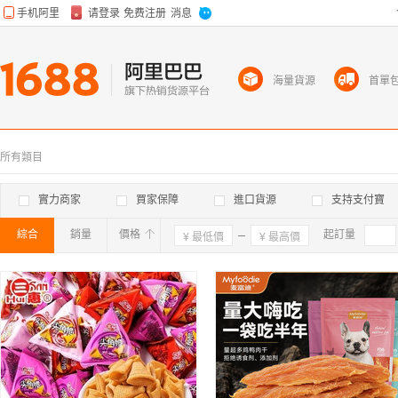
海量貨源
首單
所有類目
實力商家
買家保障
進口貨源
支持支付寶
綜合
銷量
價格
確定
起訂量