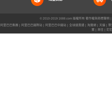
© 2010-2019 1688.com 版權所有
著作權與商標聲明
|
阿里巴巴集團
|
阿里巴巴國際站
|
阿里巴巴中國站
|
全球速賣通
|
淘寶網
|
天貓
|
聚
寶
|
來往
|
釘