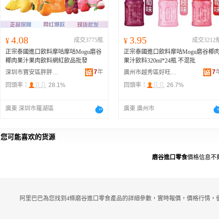
4.08
3.95
¥
成交3775瓶
¥
成交3212
正宗泰國進口飲料摩咕摩咕Mogu磨谷
正宗泰國進口飲料摩咕Mogu磨谷椰
椰肉果汁果肉飲料網紅飲品批發
果汁飲料320ml*24瓶 不混批
7
年
7
深圳市寶安區胖胖喵貿易商行
廣州市越秀區好旺好食品商行
回頭率：
28.1%
回頭率：
26.7%
廣東 深圳市羅湖區
廣東 廣州市
您可能喜欢的货源
磨谷進口零食
價格信息不
阿里巴巴為您找到4條磨谷進口零食產品的詳細參數，實時報價，價格行情，