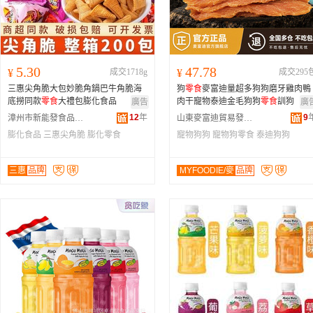
5.30
47.78
¥
成交1718g
¥
成交295
三惠尖角脆大包妙脆角鍋巴牛角脆海
狗
零食
麥富迪量超多狗狗磨牙雞肉鴨
底撈同款
零食
大禮包膨化食品
肉干寵物泰迪金毛狗狗
零食
訓狗
廣告
廣
12
年
9
漳州市新能發食品有限公司
山東麥富迪貿易發展有限公司
膨化食品
三惠尖角脆
膨化零食
寵物狗狗
寵物狗零食
泰迪狗狗
三惠
品牌
MYFOODIE/麥
品牌
富迪