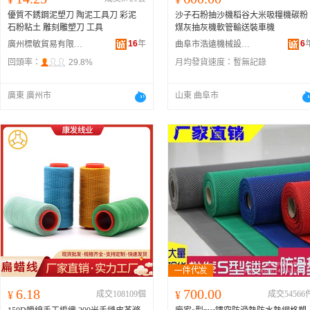
優質不銹鋼泥塑刀 陶泥工具刀 彩泥
沙子石粉抽沙機稻谷大米吸糧機碳粉
石粉粘土 雕刻雕塑刀 工具
煤灰抽灰機軟管輸送裝車機
16
年
6
廣州標敏貿易有限公司
曲阜市浩遠機械設備有限公司
回頭率：
29.8%
月均發貨速度：
暫無記錄
廣東 廣州市
山東 曲阜市
6.18
700.00
¥
成交108109個
¥
成交54566