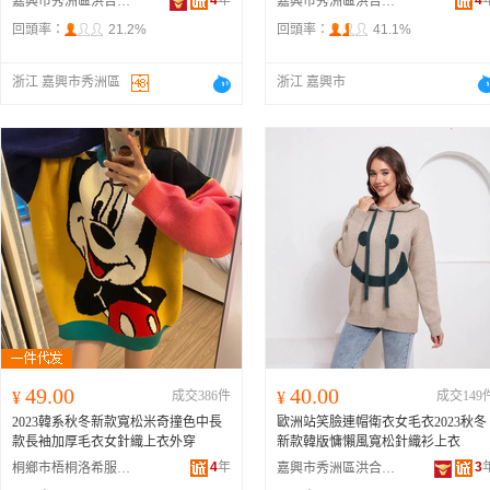
4
年
4
嘉興市秀洲區洪合鎮尚春源針織制衣廠
嘉興市秀洲區洪合鎮布匠服裝加工廠
回頭率：
21.2%
回頭率：
41.1%
浙江 嘉興市秀洲區
浙江 嘉興市
49.00
40.00
¥
成交386件
¥
成交149
2023韓系秋冬新款寬松米奇撞色中長
歐洲站笑臉連帽衛衣女毛衣2023秋冬
款長袖加厚毛衣女針織上衣外穿
新款韓版慵懶風寬松針織衫上衣
4
年
3
桐鄉市梧桐洛希服裝經營部
嘉興市秀洲區洪合鎮梵姿服裝廠