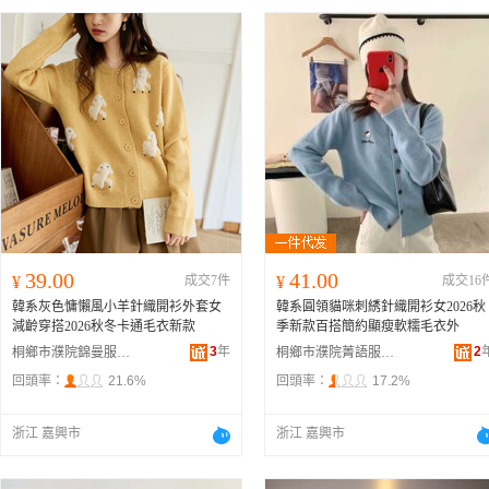
39.00
41.00
¥
成交7件
¥
成交16
韓系灰色慵懶風小羊針織開衫外套女
韓系圓領貓咪刺綉針織開衫女2026秋
減齡穿搭2026秋冬卡通毛衣新款
季新款百搭簡約顯瘦軟糯毛衣外
3
年
2
桐鄉市濮院錦曼服裝廠
桐鄉市濮院菁語服裝廠
回頭率：
21.6%
回頭率：
17.2%
浙江 嘉興市
浙江 嘉興市