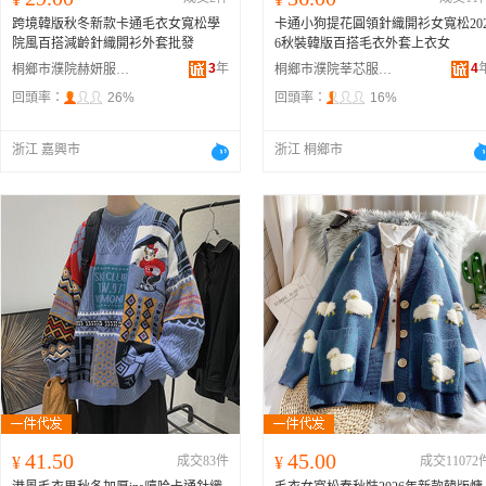
跨境韓版秋冬新款卡通毛衣女寬松學
卡通小狗提花圓領針織開衫女寬松20
院風百搭減齡針織開衫外套批發
6秋裝韓版百搭毛衣外套上衣女
3
年
4
桐鄉市濮院赫妍服裝廠
桐鄉市濮院莘芯服裝廠
回頭率：
26%
回頭率：
16%
浙江 嘉興市
浙江 桐鄉市
41.50
45.00
¥
成交83件
¥
成交11072