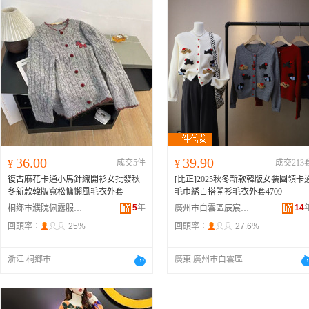
36.00
39.90
¥
成交5件
¥
成交213
復古麻花卡通小馬針織開衫女批發秋
[比正]2025秋冬新款韓版女裝圓領卡
冬新款韓版寬松慵懶風毛衣外套
毛巾綉百搭開衫毛衣外套4709
5
年
14
桐鄉市濮院佩露服裝商行
廣州市白雲區辰宸服飾店
回頭率：
25%
回頭率：
27.6%
浙江 桐鄉市
廣東 廣州市白雲區