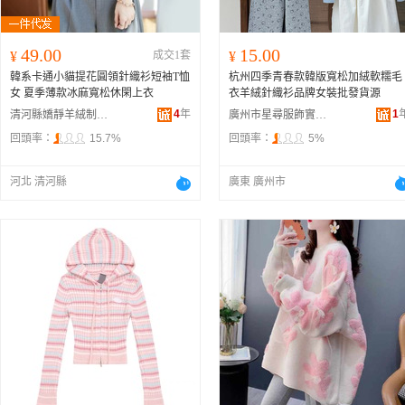
49.00
15.00
¥
成交1套
¥
韓系卡通小貓提花圓領針織衫短袖T恤
杭州四季青春款韓版寬松加絨軟糯毛
女 夏季薄款冰麻寬松休閑上衣
衣羊絨針織衫品牌女裝批發貨源
4
年
1
清河縣嬌靜羊絨制品有限公司
廣州市星尋服飾實業有限公司
回頭率：
15.7%
回頭率：
5%
河北 清河縣
廣東 廣州市