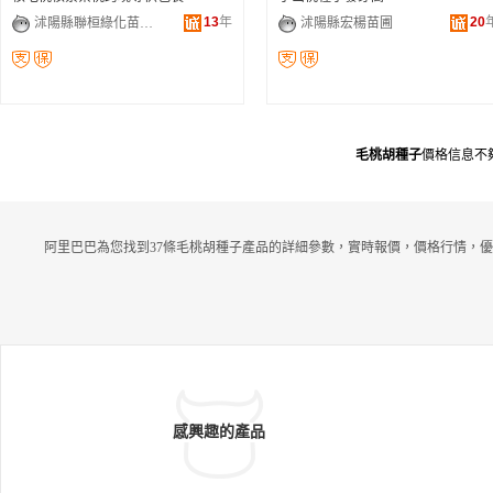
13
年
20
沭陽縣聯桓綠化苗木場
沭陽縣宏楊苗圃
毛桃胡種子
價格信息不
阿里巴巴為您找到37條毛桃胡種子產品的詳細參數，實時報價，價格行情，優
感興趣的產品