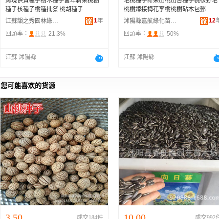
跨境供貨種子樹木種子當年新采桃樹
毛桃種子新采山桃山杏種子桃核野毛
種子核種子樹種批發 桃胡種子
桃樹嫁接梅花李樹桃樹砧木包郵
1
年
12
江蘇韻之秀園林綠化有限公司
沭陽縣嘉航綠化苗木場
回頭率：
21.3%
回頭率：
50%
江蘇 沭陽縣
江蘇 沭陽縣
您可能喜欢的货源
3.50
10.00
成交184件
成交992