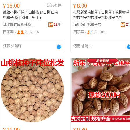
18.00
8.00
¥
成交201件
¥
龍紋小桃核種子 山桃核 野山桃 山毛
批發新采毛桃種子山桃種子毛桃樹毛
桃種子 綠化樹種 1件=1斤
桃核桃子桃核種子桃樹種子包郵
12
年
2
沭陽縣佳康園林綠化苗木場
潢川縣代諾種子店
回頭率：
57.1%
回頭率：
10%
江蘇 沭陽縣
河南 信陽市
16.90
6.80
¥
¥