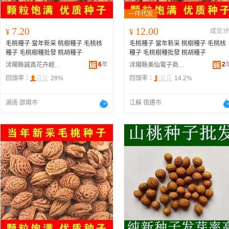
7.20
12.00
¥
¥
成交3
毛桃種子 當年新采 桃樹種子 毛桃核
毛桃種子 當年新采 桃樹種子 毛桃核
種子 毛桃樹種批發 桃胡種子
種子 毛桃樹種批發 桃胡種子
6
年
2
沭陽縣誠真花卉經營部
沭陽縣美仙電子商務有限公司
回頭率：
28%
回頭率：
14.2%
湖南 邵陽市
江蘇 宿遷市