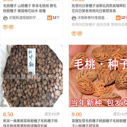
毛桃種子 山桃種子 新采毛桃核 野毛
批發向日葵種子油葵玩具熊高矮桿紅
桃樹種子 嫁接梅花砧木 易種
花向日葵食用用向日葵發芽高
12
年
12
沭陽縣潼陽鎮柏宇花卉園藝場
沭陽縣春旺隆園藝苗木場
食用向日葵種子
高向日葵
食用向日
8.50
9.00
成交456件
成交143
新采一級果樹苗桃樹種子毛桃種子桃
苗圃批發毛桃種子桃樹種子毛桃樹種
核毛桃核紫葉桃跨境專供包裝
子山桃種子發芽高