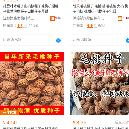
批發林木種子山桃核種子毛桃核樹種
新采毛桃種子 毛桃樹 毛桃核 大桃 桃
子紫葉桃樹種子山桃種子景觀
子桃核 桃樹核 桃樹種子包郵
9
年
13
江蘇達鑫生態科技有限公司
沭陽縣飛龍園藝有限公司
回頭率：
38.4%
回頭率：
50%
山東 沂水縣
江蘇 沭陽縣
4.50
8.36
¥
¥
成交385