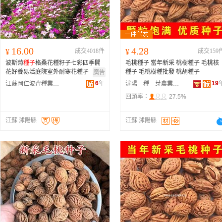
16.00
4.28
¥
成交4018件
¥
成交159
波斯菊
種子
格桑花種籽子七彩四季開
毛桃種子 當年新采 桃樹種子 毛桃核
花好養易活庭院室外耐寒花種孑
種子 毛桃樹種批發 桃胡種子
廣告
6
年
19
江蘇岡仁波齊種業有限公司
沭陽一種一芽農業科技有限公司
回頭率：
27.5%
江蘇 沭陽縣
江蘇 沭陽縣