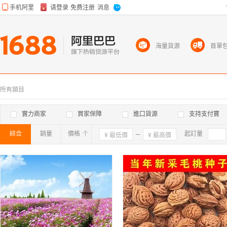
海量貨源
首單
所有類目
實力商家
買家保障
進口貨源
支持支付寶
綜合
銷量
價格
確定
起訂量