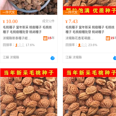
10.00
7.43
¥
成交52件
¥
毛桃種子 當年新采 桃樹種子 毛桃核
毛桃種子 當年新采 桃樹種子 毛桃核
種子 毛桃樹種批發 桃胡種子
種子 毛桃樹種批發 桃胡種子
15
年
15
沭陽縣新泰種子經營部
沭陽縣花香茗萌園藝場
回頭率：
17.6%
回頭率：
23.6%
江蘇 沭陽縣
江蘇 沭陽縣