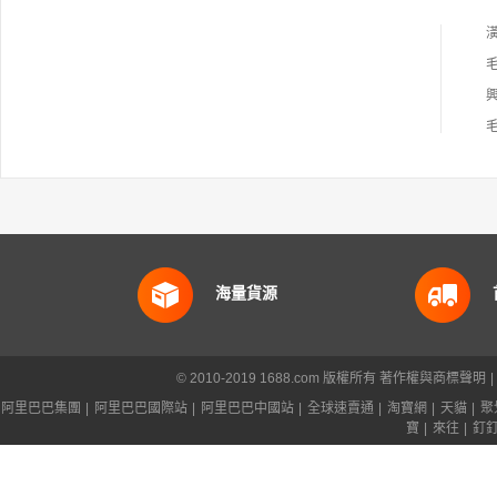
海量貨源
© 2010-2019 1688.com 版權所有
著作權與商標聲明
|
阿里巴巴集團
|
阿里巴巴國際站
|
阿里巴巴中國站
|
全球速賣通
|
淘寶網
|
天貓
|
聚
寶
|
來往
|
釘