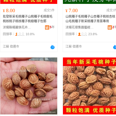
8.00
7.00
¥
成交5件
¥
成交3
批發新采毛桃種子山桃種子毛桃樹毛
山桃種子毛桃種子山杏種子桃核杏核
桃核桃子桃核種子桃樹種子包郵
山毛桃種子新采桃種子育苗專用
5
年
2
沭陽縣楊麗俠花卉經營部
沭陽花璟集園藝經營部
回頭率：
10.8%
回頭率：
23.8%
江蘇 宿遷市
江蘇 宿遷市