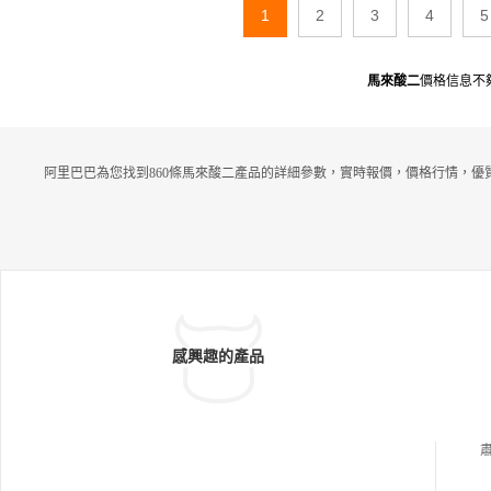
1
2
3
4
5
馬來酸二
價格信息不
阿里巴巴為您找到860條馬來酸二產品的詳細參數，實時報價，價格行情，優
感興趣的產品