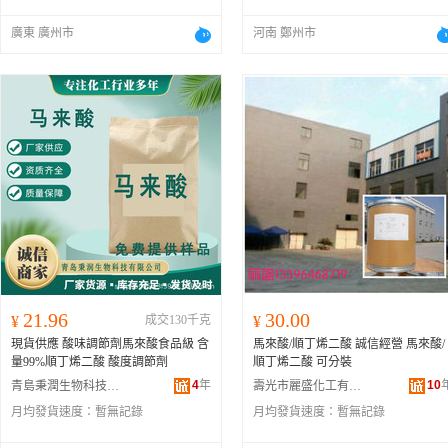
廣東 廣州市
河南 鄭州市
21.96
30.00
¥
成交130千克
¥
現貨供應 酸味調節劑馬來酸食品級 含
馬來酸/順丁烯二酸 誠信經營 馬來酸/
量99%順丁烯二酸 酸度調節劑
順丁烯二酸 可分裝
4
年
10
青島秉潤生物科技有限公司
壽光市麗盛化工有限公司
月均發貨速度：
暫無記錄
月均發貨速度：
暫無記錄