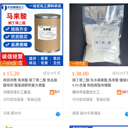
15.20
38.00
¥
成交50千克
¥
成交28千
現貨供應 馬來酸 順丁烯二酸 食品級
順丁烯二酸 失水蘋果酸,馬來酸 優級9
酸味劑 酸度調節劑量大價優
9.9%含量 制造樹脂有機酸
5
年
10
河南吉佳化工產品有限公司
廣州市金聖吉化工有限公司
月均發貨速度：
暫無記錄
月均發貨速度：
暫無記錄
河南 鄭州市
廣東 廣州市黃埔區