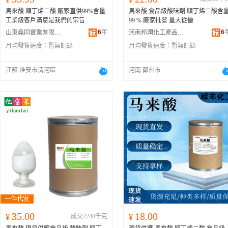
馬來酸 順丁烯二酸 廠家直供99%含量
馬來酸 食品級酸味劑 順丁烯二酸含
工業級客戶滿意是我們的宗旨
99 % 廠家批發 量大從優
6
年
6
山東堯同實業有限公司
河南邦潤化工產品有限公司
月均發貨速度：
暫無記錄
月均發貨速度：
暫無記錄
江蘇 淮安市清河區
河南 鄭州市
35.00
18.00
¥
成交2240千克
¥