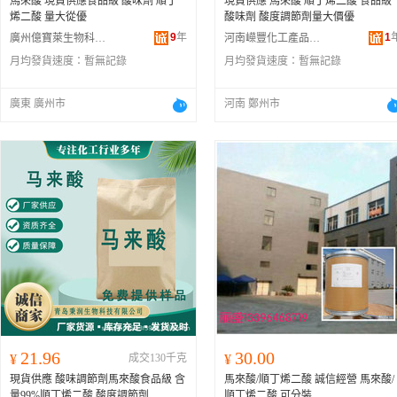
馬來酸 現貨供應食品級 酸味劑 順丁
現貨供應 馬來酸 順丁烯二酸 食品級
烯二酸 量大從優
酸味劑 酸度調節劑量大價優
9
年
1
廣州億寶萊生物科技有限公司
河南嶸豐化工產品有限公司
月均發貨速度：
暫無記錄
月均發貨速度：
暫無記錄
廣東 廣州市
河南 鄭州市
21.96
30.00
¥
成交130千克
¥
現貨供應 酸味調節劑馬來酸食品級 含
馬來酸/順丁烯二酸 誠信經營 馬來酸/
量99%順丁烯二酸 酸度調節劑
順丁烯二酸 可分裝