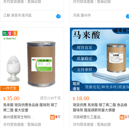
月均發貨速度：
暫無記錄
月均發貨速度：
暫無記錄
江蘇 淮安市清河區
河南 鄭州市
35.00
18.00
¥
成交2240千克
¥
馬來酸 現貨供應食品級 酸味劑 順丁
現貨供應 馬來酸 順丁烯二酸 食品級
烯二酸 量大從優
酸味劑 酸度調節劑量大價優
9
年
1
廣州億寶萊生物科技有限公司
河南嶸豐化工產品有限公司
月均發貨速度：
暫無記錄
月均發貨速度：
暫無記錄