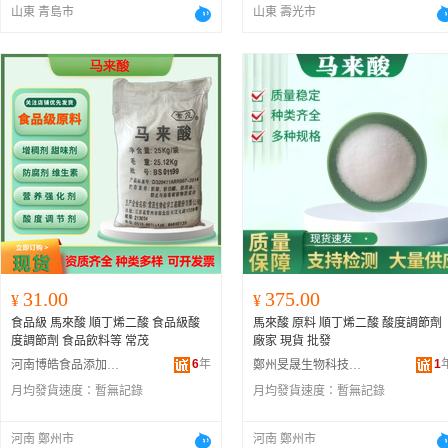
山東 青島市
山東 壽光市
31.00
375.00
¥
¥
食品級 馬來酸 順丁烯二酸 食品級酸
馬來酸 原料 順丁烯二酸 酸度調節劑
度調節劑 食品飲料等 常茂
廠家 現貨 批發
6
年
1
河南博皓食品添加劑有限公司
鄭州旻晟生物科技有限公司
月均發貨速度：
暫無記錄
月均發貨速度：
暫無記錄
河南 鄭州市
河南 鄭州市