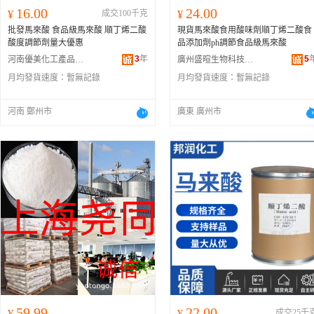
16.00
24.00
¥
成交100千克
¥
批發馬來酸 食品級馬來酸 順丁烯二酸
現貨馬來酸食用酸味劑順丁烯二酸食
酸度調節劑量大優惠
品添加劑ph調節食品級馬來酸
3
年
5
河南優美化工產品有限公司
廣州盛暄生物科技有限公司
月均發貨速度：
暫無記錄
月均發貨速度：
暫無記錄
河南 鄭州市
廣東 廣州市
59.99
22.00
¥
¥
成交25千