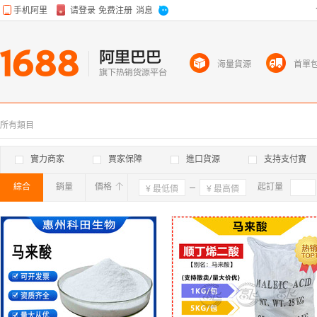
海量貨源
首單
所有類目
實力商家
買家保障
進口貨源
支持支付寶
綜合
銷量
價格
確定
起訂量