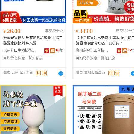
26.00
33.00
¥
成交32千克
¥
成交520千
廠家現貨供應 馬來酸食品級 順丁烯二
【1KG起售】馬來酸 工業級 順丁烯
酸酸度調節劑 馬來酸
酸 酸度調節劑CAS：110-16-7
16
年
12
惠州科田生物技術有限公司
廣州富飛化工科技有限公司
月均發貨速度：
暫無記錄
月均發貨速度：
暫無記錄
廣東 惠州市惠陽區
廣東 廣州市番禺區