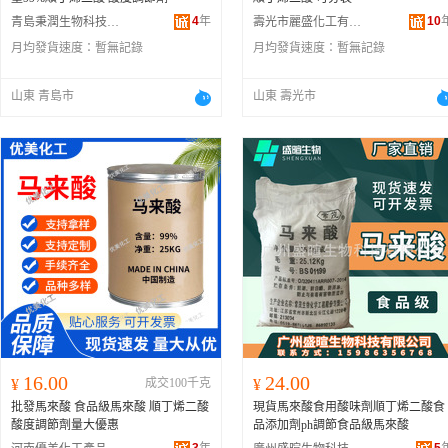
4
年
10
青島秉潤生物科技有限公司
壽光市麗盛化工有限公司
月均發貨速度：
暫無記錄
月均發貨速度：
暫無記錄
山東 青島市
山東 壽光市
16.00
24.00
¥
成交100千克
¥
批發馬來酸 食品級馬來酸 順丁烯二酸
現貨馬來酸食用酸味劑順丁烯二酸食
酸度調節劑量大優惠
品添加劑ph調節食品級馬來酸