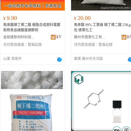
9.90
20.00
¥
¥
馬來酸順丁烯二酸 樹脂合成原料電鍍
馬來酸 99% 工業級 順丁烯二酸 25Kg
助劑食品級酸度調節劑
包 德業化工
1
年
1
金裕隆新材料科技(濟南)有限公司
廣州市德業化工有限公司
月均發貨速度：
暫無記錄
月均發貨速度：
暫無記錄
山東 濟南市
廣東 廣州市天河區