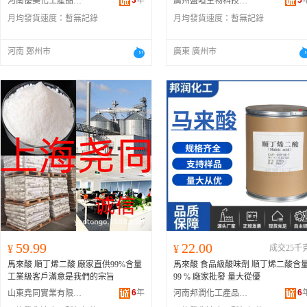
3
年
5
河南優美化工產品有限公司
廣州盛暄生物科技有限公司
月均發貨速度：
暫無記錄
月均發貨速度：
暫無記錄
河南 鄭州市
廣東 廣州市
59.99
22.00
¥
¥
成交25千
馬來酸 順丁烯二酸 廠家直供99%含量
馬來酸 食品級酸味劑 順丁烯二酸含
工業級客戶滿意是我們的宗旨
99 % 廠家批發 量大從優
6
年
6
山東堯同實業有限公司
河南邦潤化工產品有限公司