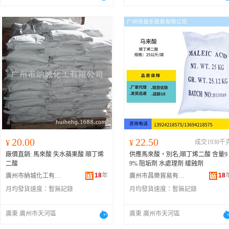
20.00
22.50
¥
¥
成交1930千
廠價直銷: 馬來酸 失水蘋果酸 順丁烯
供應馬來酸，別名;順丁烯二酸 含量9
二酸
9% 阻垢劑 水處理劑 緩蝕劑
18
年
18
廣州市納城化工有限公司
廣州市昌樂貿易有限公司
月均發貨速度：
暫無記錄
月均發貨速度：
暫無記錄
廣東 廣州市天河區
廣東 廣州市天河區