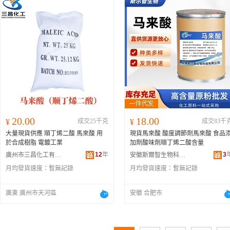
20.00
18.00
¥
成交25千克
¥
成交83千
大量現貨供應 順丁烯二酸 馬來酸 用
現貨馬來酸 酸度調節劑馬來酸 食品添
於合成樹脂 電鍍工業
加劑酸味劑順丁烯二酸含量
12
年
3
廣州市三昌化工有限公司
安徽斯爾智生物科技有限公司
月均發貨速度：
暫無記錄
月均發貨速度：
暫無記錄
廣東 廣州市天河區
安徽 合肥市