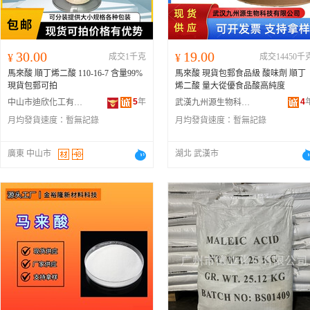
30.00
19.00
¥
成交1千克
¥
成交14450千
馬來酸 順丁烯二酸 110-16-7 含量99%
馬來酸 現貨包郵食品級 酸味劑 順丁
現貨包郵可拍
烯二酸 量大從優食品酸高純度
5
年
4
中山市迪欣化工有限公司
武漢九州源生物科技有限公司
月均發貨速度：
暫無記錄
月均發貨速度：
暫無記錄
廣東 中山市
湖北 武漢市