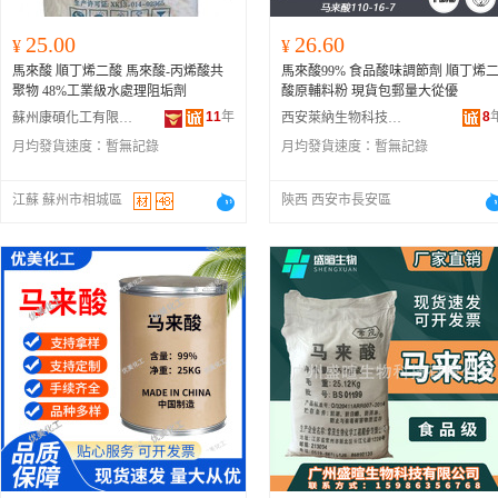
25.00
26.60
¥
¥
馬來酸 順丁烯二酸 馬來酸-丙烯酸共
馬來酸99% 食品酸味調節劑 順丁烯
聚物 48%工業級水處理阻垢劑
酸原輔料粉 現貨包郵量大從優
11
年
8
蘇州康碩化工有限公司
西安萊納生物科技有限公司
月均發貨速度：
暫無記錄
月均發貨速度：
暫無記錄
江蘇 蘇州市相城區
陝西 西安市長安區