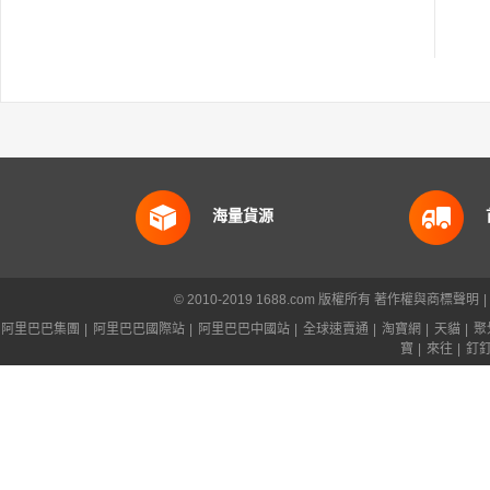
海量貨源
© 2010-2019 1688.com 版權所有
著作權與商標聲明
|
阿里巴巴集團
|
阿里巴巴國際站
|
阿里巴巴中國站
|
全球速賣通
|
淘寶網
|
天貓
|
聚
寶
|
來往
|
釘