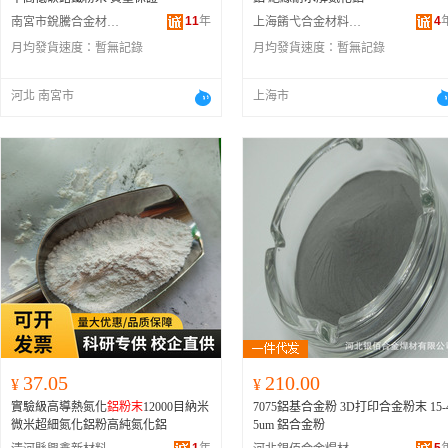
11
年
4
南宮市銳騰合金材料有限公司
上海餚弋合金材料有限公司
月均發貨速度：
暫無記錄
月均發貨速度：
暫無記錄
河北 南宮市
上海市
37.05
210.00
¥
¥
實驗級高導熱氮化
鋁粉末
12000目納米
7075鋁基合金粉 3D打印合金粉末 15-
微米超細氮化鋁粉高純氮化鋁
5um 鋁合金粉