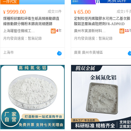
9999.00
65.00
¥
成交35件
¥
成交1千
煤種粉狀顆粒碎衛生紙高頻振動篩直
定制粒徑丙烯酸膠水可用二乙基次膦
線振動篩分機粉末篩高效細選篩
酸鋁塗層無鹵阻燃劑FR-ADP01D
4
年
11
上海躍藝佳機械工程有限公司
廣州市寅源新材料股份有限公司
月均發貨速度：
暫無記錄
月均發貨速度：
暫無記錄
上海市
廣東 廣州市黃埔區