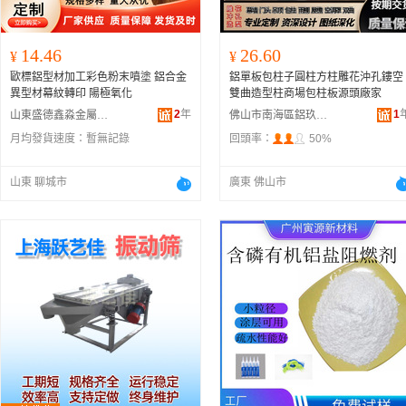
14.46
26.60
¥
¥
歐標鋁型材加工彩色粉末噴塗 鋁合金
鋁單板包柱子圓柱方柱雕花沖孔鏤空
異型材幕紋轉印 陽極氧化
雙曲造型柱商場包柱板源頭廠家
2
年
1
山東盛德鑫淼金屬材料有限公司
佛山市南海區鋁玖建材廠
月均發貨速度：
暫無記錄
回頭率：
50%
山東 聊城市
廣東 佛山市