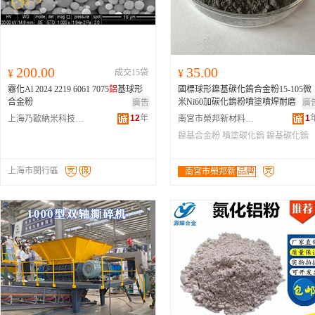
200.00
35.00
¥
成交15袋
¥
霧化Al 2024 2219 6061 7075
鋁
基球形
國標球形鎳基碳化鎢合金粉15-105微
合金粉
米Ni60加碳化鎢粉噴塗噴焊耐磨
廣告
廣
12
年
1
上海乃歐納米科技有限公司
南宮市榮邦新材料科技有限公司
鎳基合金粉
噴塗碳化鎢
鎳基碳化鎢
上海市閔行區
南宮市榮邦新
品牌
材料科技有限
公司