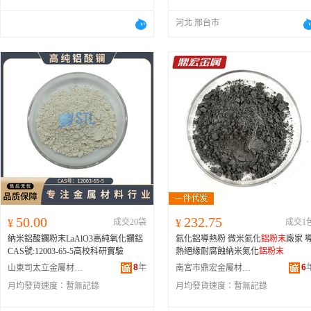
河北 邢台市
50.00
232.75
¥
成交20袋
¥
成交1
納米鋁酸鑭粉末LaAlO3高純氧化鑭鋁
氮化鋁導熱粉 微米氮化
鋁粉末
廠家 
CAS號:12003-65-5高校科研實驗
熱絕緣耐腐蝕納米氮化
鋁粉末
8
年
6
山東司太立金屬材料有限公司
南宮市鼎宏金屬材料有限公司
月均發貨速度：
暫無記錄
月均發貨速度：
暫無記錄