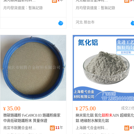
1
年
5
清河縣興鑫新材料科技有限公司
河北銀佰合金焊材有限公司
月均發貨速度：
暫無記錄
月均發貨速度：
暫無記錄
河北 邢台市
35.00
275.00
¥
¥
成交23
微碳鉻鐵粉 FeCr69C0.03 鉻鐵粉廠家
納米氮化鋁 氮化
鋁粉末
AIN 超細氮
中高低碳鉻鐵粉末 質量保證
鋁 絕緣耐水解氮化鋁
11
年
4
南宮市銳騰合金材料有限公司
上海餚弋合金材料有限公司