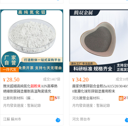
28.50
34.20
¥
成交1467袋
¥
成交10
微米超細高純氮化
鋁粉末
AIN高導熱
廠家供應鋅鋁合金粉ZnAl15/20/30/40/
絕緣耐腐蝕塗層耐高溫陶瓷填充
0氣霧化球形鋅鋁塗層用粉末
5
年
2
比斯利新材料（蘇州）有限公司
河北騰雙金屬材料有限公司
月均發貨速度：
暫無記錄
月均發貨速度：
暫無記錄
江蘇 蘇州市
河北 邢台市