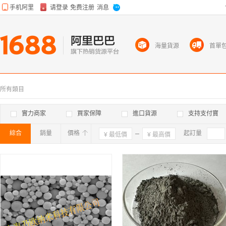
海量貨源
首單
所有類目
實力商家
買家保障
進口貨源
支持支付寶
綜合
銷量
價格
確定
起訂量