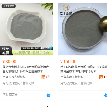
30.00
150.00
¥
¥
鋅鋁合金粉末AlZn50合金粉噴塗鋁合
哈工6鋁4釩鈦合金粉 50納米 TC4球形
金粉氣霧化釺料鋅鋁塗層用粉末
鈦合金粉末 3D打印球形粉末
1
年
1
南宮市玖鑫新材料科技有限公司
南宮市哈工新材料科技有限公司
月均發貨速度：
暫無記錄
月均發貨速度：
暫無記錄
河北 南宮市