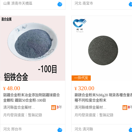
山東 濟南市天橋區
河北 南宮市
48.00
320.00
¥
¥
鋁鐵合金粉末冶金添加劑鋁鐵球磨合
鎳鎂合金粉末NiMg20 現貨各種含量
金顆粒 鐵鋁50合金粉-100目
種不同粒度合金粉末
3
年
8
清河縣盈合金屬材料有限公司
清河縣峰燁金屬材料有限公司
月均發貨速度：
暫無記錄
月均發貨速度：
暫無記錄
河北 邢台市
河北 清河縣