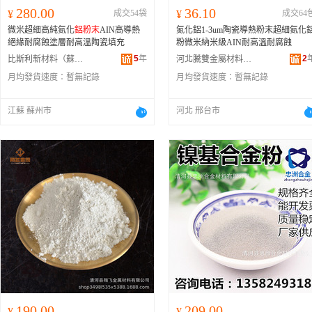
280.00
36.10
¥
成交54袋
¥
成交64
微米超細高純氮化
鋁粉末
AIN高導熱
氮化鋁1-3um陶瓷導熱粉末超細氮化
絕緣耐腐蝕塗層耐高溫陶瓷填充
粉微米納米級AIN耐高溫耐腐蝕
5
年
2
比斯利新材料（蘇州）有限公司
河北騰雙金屬材料有限公司
月均發貨速度：
暫無記錄
月均發貨速度：
暫無記錄
江蘇 蘇州市
河北 邢台市
190.00
209.00
¥
¥