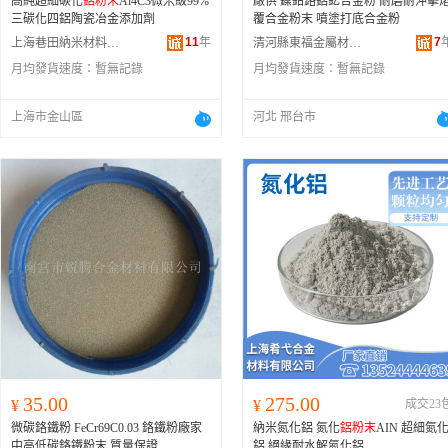
高純超細碳化
鋁粉末
Al4C3微米級99%
廠供 鎳鈷鉻鋁釔合金粉 耐磨耐沖擊
三碳化四鋁陶瓷冶金添加劑
覆合金粉末 噴塗打底合金粉
11
年
7
上海巷田納米材料有限公司
清河縣東福金屬材料有限公司
月均發貨速度：
暫無記錄
月均發貨速度：
暫無記錄
上海市金山區
河北 邢台市
35.00
275.00
¥
¥
成交23
微碳鉻鐵粉 FeCr69C0.03 鉻鐵粉廠家
納米氮化鋁 氮化
鋁粉末
AIN 超細氮
中高低碳鉻鐵粉末 質量保證
鋁 絕緣耐水解氮化鋁