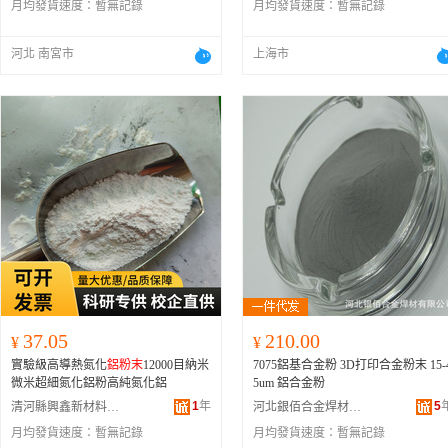
月均發貨速度：
暫無記錄
月均發貨速度：
暫無記錄
河北 南宮市
上海市
37.05
210.00
¥
¥
實驗級高導熱氮化
鋁粉末
12000目納米
7075鋁基合金粉 3D打印合金粉末 15-
微米超細氮化鋁粉高純氮化鋁
5um 鋁合金粉
1
年
5
清河縣興鑫新材料科技有限公司
河北銀佰合金焊材有限公司
月均發貨速度：
暫無記錄
月均發貨速度：
暫無記錄