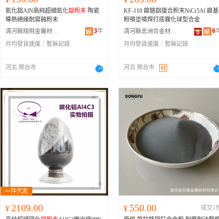
氮化鋁AlN高純超細氮化
鋁粉末
陶瓷
KF-110 鎳鉻鋁復合粉末NiCr5Al 鎳基
導熱絕緣耐腐蝕粉末
粉噴塗噴焊打底霧化球型合金
3
年
6
清河縣翔飛金屬材料有限公司
清河縣忠洲合金材料有限公司
月均發貨速度：
暫無記錄
月均發貨速度：
暫無記錄
河北 邢台市
河北 邢台市
2109.00
550.00
¥
¥
成交1