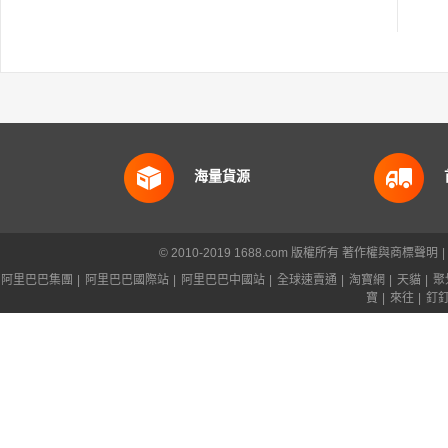
海量貨源
© 2010-2019 1688.com 版權所有
著作權與商標聲明
|
阿里巴巴集團
|
阿里巴巴國際站
|
阿里巴巴中國站
|
全球速賣通
|
淘寶網
|
天貓
|
聚
寶
|
來往
|
釘