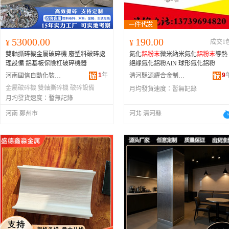
53000.00
190.00
¥
¥
成交1
雙軸撕碎機金屬破碎機 廢塑料破碎處
氮化
鋁粉末
微米納米氮化
鋁粉末
導熱
理設備 鋁基板保險杠破碎機器
絕緣氮化鋁粉AlN 球形氮化鋁粉
1
年
9
河南國信自動化裝備有限公司
清河縣源耀合金制品有限公司
金屬破碎機
雙軸撕碎機
破碎設備
月均發貨速度：
暫無記錄
月均發貨速度：
暫無記錄
河南 鄭州市
河北 清河縣