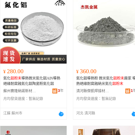
280.00
360.00
¥
¥
氮化
鋁粉末
導熱微米氮化鋁AlN導熱
氮化鋁導熱粉 微米氮化
鋁粉末
廠家 
絕緣耐腐蝕氮化鋁陶瓷粉氮化鋁
熱絕緣耐腐蝕納米氮化
鋁粉末
3
年
1
蘇州賽隆納諾新材料實業有限公司
清河縣傑凱焊接材料有限公司
月均發貨速度：
暫無記錄
月均發貨速度：
暫無記錄
江蘇 蘇州市
河北 清河縣