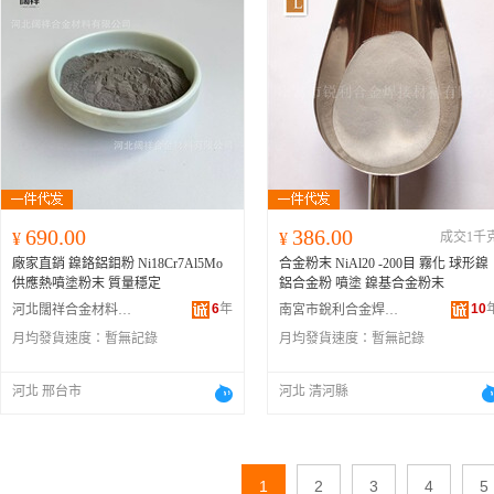
690.00
386.00
¥
¥
成交1千
廠家直銷 鎳鉻鋁鉬粉 Ni18Cr7Al5Mo
合金粉末 NiAl20 -200目 霧化 球形鎳
供應熱噴塗粉末 質量穩定
鋁合金粉 噴塗 鎳基合金粉末
6
年
10
河北闊祥合金材料有限公司
南宮市銳利合金焊接材料有限公司
月均發貨速度：
暫無記錄
月均發貨速度：
暫無記錄
河北 邢台市
河北 清河縣
1
2
3
4
5