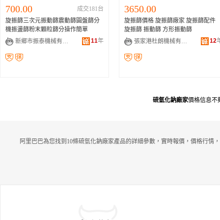
700.00
3650.00
成交181台
旋振篩三次元振動篩震動篩圓盤篩分
旋振篩價格 旋振篩廠家 旋振篩配件
機振盪篩粉末顆粒篩分操作簡單
旋振篩 振動篩 方形振動篩
11
年
12
新鄉市振泰機械有限公司
張家港杜朗機械有限公司
硫氫化鈉廠家
價格信息不
阿里巴巴為您找到10條硫氫化鈉廠家產品的詳細參數，實時報價，價格行情，