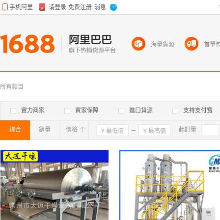
海量貨源
首單
所有類目
實力商家
買家保障
進口貨源
支持支付寶
綜合
銷量
價格
確定
起訂量