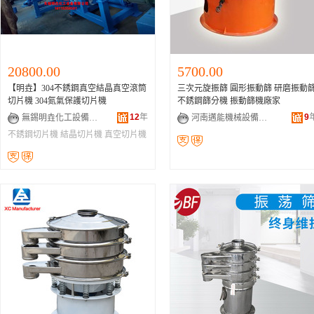
20800.00
5700.00
【明垚】304不銹鋼真空結晶真空滾筒
三次元旋振篩 圓形振動篩 研磨振動
切片機 304氮氣保護切片機
不銹鋼篩分機 振動篩機廠家
12
年
9
無錫明垚化工設備有限公司
河南邁能機械設備有限公司
不銹鋼切片機
結晶切片機
真空切片機