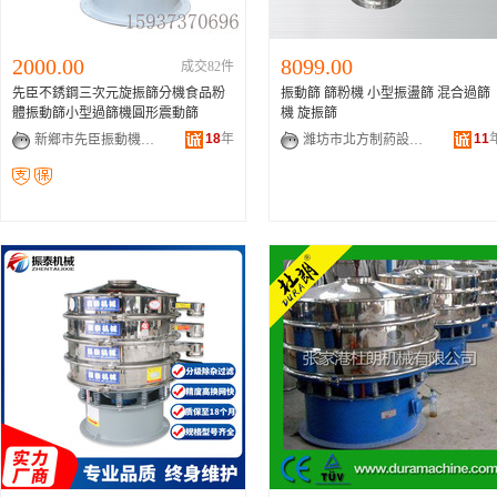
2000.00
8099.00
成交82件
先臣不銹鋼三次元旋振篩分機食品粉
振動篩 篩粉機 小型振盪篩 混合過篩
體振動篩小型過篩機圓形震動篩
機 旋振篩
18
年
11
新鄉市先臣振動機械有限公司
濰坊市北方制葯設備制造有限公司