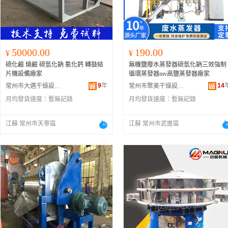
50000.00
190.00
¥
¥
硫化鹼 燒鹼 硫氫化鈉 氯化鈣 轉鼓結
無機鹽廢水蒸發器硫氫化鈉三效強制
片機設備廠家
循環蒸發器mv高鹽蒸發器廠家
9
年
14
常州市大邁干燥設備有限公司
常州市聚美干燥設備有限公司
月均發貨速度：
暫無記錄
月均發貨速度：
暫無記錄
江蘇 常州市天寧區
江蘇 常州市武進區