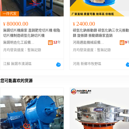
80000.00
2400.00
¥
¥
無錫切片機廠家 直銷肥皂切片機 樹脂
硫氫化鈉振動篩 硫氫化鈉三次元振動
切片機制造硫氫化鈉切片機
篩 旋振篩 振動篩廠家直銷
12
年
9
無錫明垚化工設備有限公司
河南邁能機械設備有限公司
月均發貨速度：
暫無記錄
月均發貨速度：
暫無記錄
江蘇 無錫市濱湖區
河南 新鄉市牧野區
您可能喜欢的货源