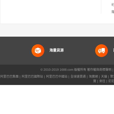
海量貨源
© 2010-2019 1688.com 版權所有
著作權與商標聲明
|
阿里巴巴集團
|
阿里巴巴國際站
|
阿里巴巴中國站
|
全球速賣通
|
淘寶網
|
天貓
|
聚
寶
|
來往
|
釘