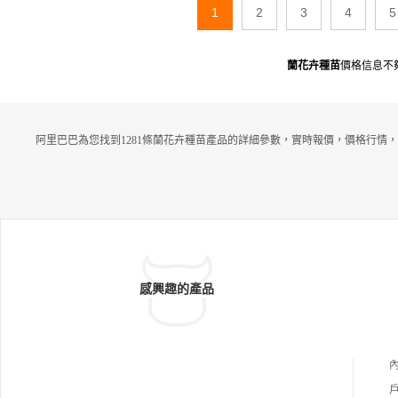
1
2
3
4
5
蘭花卉種苗
價格信息不
阿里巴巴為您找到1281條蘭花卉種苗產品的詳細參數，實時報價，價格行情，
感興趣的產品