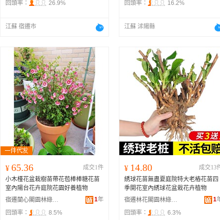
回頭率：
26.9%
回頭率：
16.2%
江蘇 宿遷市
江蘇 沭陽縣
65.36
14.80
¥
成交1件
¥
成交13
小木槿花盆栽樹苗帶花苞棒棒糖花苗
綉球花苗無盡夏庭院特大老樁花苗四
室內陽台花卉庭院花園好養植物
季開花室內綉球花盆栽花卉植物
1
年
1
宿遷蘭心閣園林綠化工程有限公司
宿遷林花閣園林綠化有限公司
回頭率：
8.5%
回頭率：
6.3%