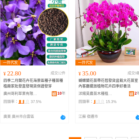
22.80
35.00
¥
成交12件
¥
成交9
四季二月蘭花卉花海景區種子種苗種
蝴蝶蘭花苗帶花苞發貨盆栽大花苗室
植廠家批發直發現貨保證發芽
內客廳擺放植物花卉四季好養活
10
年
2
廣州哥利草業有限公司
沭陽昊農苗木種植專業合作社
回頭率：
37.5%
回頭率：
15.3%
廣東 廣州市白雲區
江蘇 宿遷市