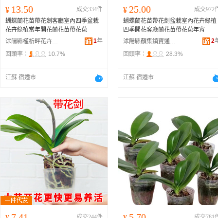
13.50
25.00
¥
成交334件
¥
成交972
蝴蝶蘭花苗帶花劍客廳室內四季盆栽
蝴蝶蘭花苗帶花劍盆栽室內花卉綠植
花卉綠植當年開花蘭花苗帶花苞
四季開花客廳蘭花苗帶花苞年宵
1
年
2
沭陽縣槿析畔花卉經營部
沭陽縣顏集鎮寶通苗木場
回頭率：
10.7%
回頭率：
28.3%
江蘇 宿遷市
江蘇 宿遷市
7.41
5.70
¥
成交244件
¥
成交781