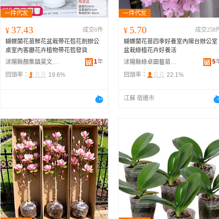
37.43
5.70
¥
成交6件
¥
成交258
蝴蝶蘭花苗鮮花盆栽帶花苞花劍辦公
蝴蝶蘭花苗四季好養室內陽台辦公室
桌室內客廳花卉植物帶花苞發貨
盆栽綠植花卉好養活
1
年
5
沭陽縣顏集鎮昊文苗木經營部
沭陽縣綠卓園藝苗木場
回頭率：
19.6%
回頭率：
22.1%
江蘇 宿遷市