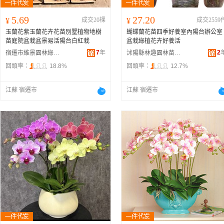
5.69
27.20
¥
成交20棵
¥
成交2559
玉蘭花紫玉蘭花卉花苗別墅植物地樹
蝴蝶蘭花苗四季好養室內陽台辦公室
苗庭院盆栽盆景易活陽台白紅栽
盆栽綠植花卉好養活
7
年
2
宿遷市維景園林綠化工程有限公司
沭陽縣林趣園林苗木場
回頭率：
18.8%
回頭率：
12.7%
江蘇 宿遷市
江蘇 宿遷市