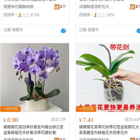
1
年
2
宿遷林花閣園林綠化有限公司
沭陽縣億浩軒花卉經營部
回頭率：
6.3%
回頭率：
16%
江蘇 宿遷市
江蘇 宿遷市
8.90
7.41
¥
成交12件
¥
成交244
蝴蝶蘭花苗四季好養室內陽台辦公室
蝴蝶蘭花苗帶花劍帶花苞盆栽蘭花大
盆栽綠植花卉好養活帶花鍵好養
苗客廳室內綠植花卉四季花卉