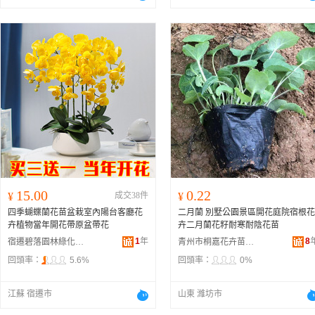
15.00
0.22
¥
成交38件
¥
四季蝴蝶蘭花苗盆栽室內陽台客廳花
二月蘭 別墅公園景區開花庭院宿根花
卉植物當年開花帶原盆帶花
卉二月蘭花籽耐寒耐陰花苗
1
年
8
宿遷碧落園林綠化有限公司
青州市桐嘉花卉苗木園藝場
回頭率：
5.6%
回頭率：
0%
江蘇 宿遷市
山東 濰坊市