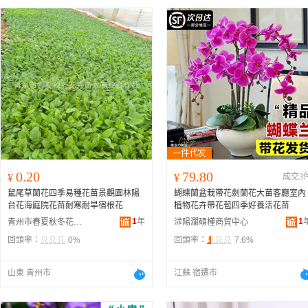
0.20
79.80
¥
¥
成交3
鼠尾草蘭花四季易種花苗景觀園林陽
蝴蝶蘭盆栽帶花劍蘭花大苗客廳室內
台花海庭院花苗耐寒耐旱宿根花
植物花卉帶花苞四季好養活花苗
1
年
1
青州市春夏秋冬花卉苗木專業合作社
沭陽瀾碩槿商貿中心
回頭率：
0%
回頭率：
7.6%
山東 青州市
江蘇 宿遷市