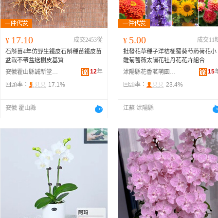
17.10
5.00
¥
成交2453從
¥
成交11
石斛苗4年仿野生鐵皮石斛種苗鐵皮苗
批發花草種子洋桔梗蜀葵芍葯荷花小
盆栽不帶盆送樹皮基質
雛菊薔薇太陽花牡丹花花卉組合
12
年
15
安徽霍山縣誠新堂石斛農民專業合作社
沭陽縣花香茗萌園藝場
回頭率：
17.1%
回頭率：
23.4%
安徽 霍山縣
江蘇 沭陽縣