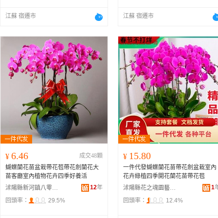
江蘇 宿遷市
江蘇 宿遷市
6.46
15.80
¥
成交48顆
¥
蝴蝶蘭花苗盆栽帶花苞帶花劍蘭花大
一件代發蝴蝶蘭花苗帶花劍盆栽室內
苗客廳室內植物花卉四季好養活
花卉綠植四季開花蘭花苗帶花苞
12
年
1
沭陽縣新河鎮八零后園林綠化苗木場
沭陽縣花之魂園藝中心
回頭率：
29.5%
回頭率：
12.4%