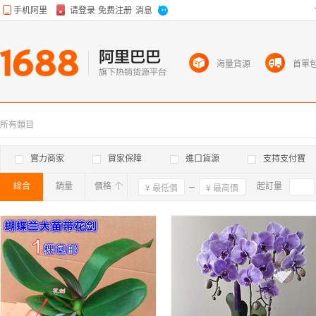
海量貨源
首單
所有類目
實力商家
買家保障
進口貨源
支持支付寶
綜合
銷量
價格
確定
起訂量