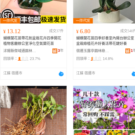
13.12
6.80
¥
成交37件
¥
成交546
蝴蝶蘭花苗帶花劍盆栽花卉四季開花
蝴蝶蘭花苗四季好養室內陽台辦公室
植物客廳辦公室凈化空氣蘭花苗
盆栽綠植花卉好養活帶花鍵好養
3
年
1
沭陽縣傑域通園林綠化苗木場
宿遷玉露亭園林綠化工程有限公司
回頭率：
23.7%
回頭率：
14.8%
江蘇 宿遷市
江蘇 宿遷市