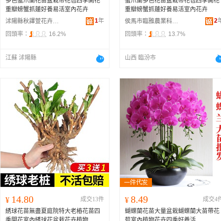
多色蟹爪蘭花苗盆栽帶花苞四季開花
蟹爪蘭多色花苗盆栽帶花苞四季開花
重瓣螃蟹抓蓮好養易活室內花卉
重瓣螃蟹抓蓮好養易活室內花卉
1
年
2
沭陽縣秋譯萱花卉經營部
侯馬市臨雅農業科技有限公司
回頭率：
16.2%
回頭率：
13.7%
江蘇 沭陽縣
山西 臨汾市
14.80
8.49
¥
成交13件
¥
成交4
綉球花苗無盡夏庭院特大老樁花苗四
蝴蝶蘭花苗大量盆栽蝴蝶蘭大苗帶花
季開花室內綉球花盆栽花卉植物
苞室內植物花卉四季好養活