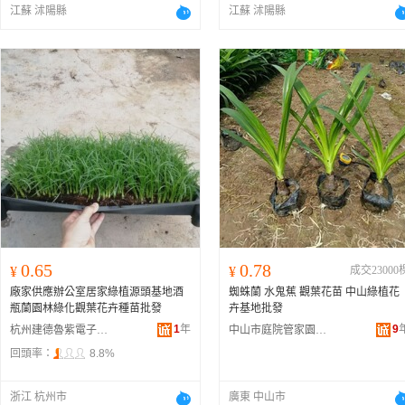
江蘇 沭陽縣
江蘇 沭陽縣
0.65
0.78
¥
¥
成交23000
廠家供應辦公室居家綠植源頭基地酒
蜘蛛蘭 水鬼蕉 觀葉花苗 中山綠植花
瓶蘭園林綠化觀葉花卉種苗批發
卉基地批發
1
年
9
杭州建德魯紫電子商務商行
中山市庭院管家園林綠化工程有限公司
回頭率：
8.8%
浙江 杭州市
廣東 中山市