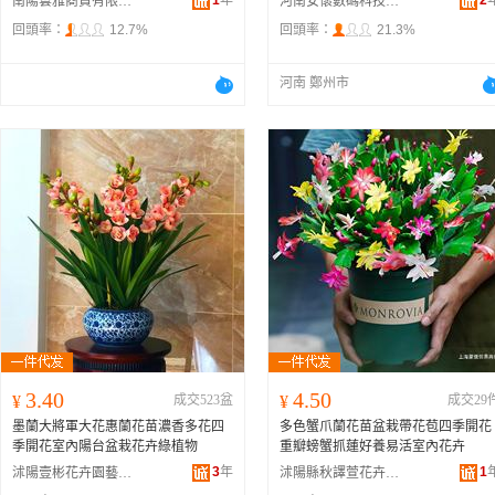
1
年
2
南陽雲雅商貿有限公司
河南安懷數碼科技有限公司
回頭率：
12.7%
回頭率：
21.3%
河南 鄭州市
3.40
4.50
¥
成交523盆
¥
成交29
墨蘭大將軍大花惠蘭花苗濃香多花四
多色蟹爪蘭花苗盆栽帶花苞四季開花
季開花室內陽台盆栽花卉綠植物
重瓣螃蟹抓蓮好養易活室內花卉
3
年
1
沭陽壹彬花卉園藝經營部
沭陽縣秋譯萱花卉經營部