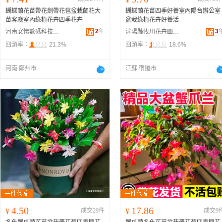
蝴蝶蘭花苗帶花劍帶花苞盆栽蘭花大
蝴蝶蘭花苗四季好養室內陽台辦公室
苗客廳室內綠植花卉四季花卉
盆栽綠植花卉好養活
2
年
3
河南安懷數碼科技有限公司
沭陽縣牧川花卉園藝場
回頭率：
21.3%
回頭率：
18.6%
河南 鄭州市
江蘇 宿遷市
4.50
17.86
¥
成交29件
¥
成交9