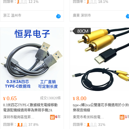
回頭率：
12.1%
回頭率：
18.1%
浙江 溫州市
廣東 深圳市
0.65
8.00
¥
成交130820條
¥
0.3米四芯TYPE-C數據線充電線移動
type-c轉2rca公雙蓮花手機適用於小米
電源配機線適用華為樂視手機2A
樂視音頻線
6
年
1
深圳市龍崗區恆昇電子配件廠
東莞市希米科技電子有限公司
回頭率：
37.8%
回頭率：
31%