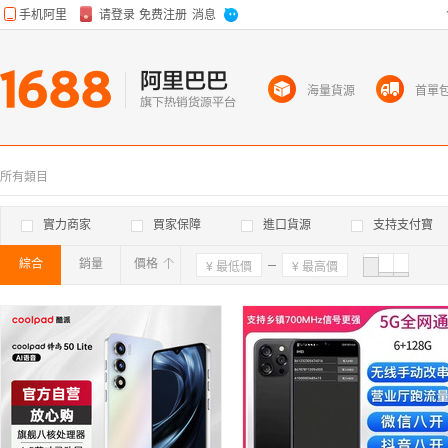
海量貨源
首單
所有類目
實力商家
買家保障
進口貨源
支持支付寶
綜合
銷量
價格
確定