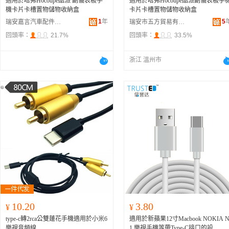
適用於哈弗H6coupe酷派 副儀表板手
適用於哈弗H6coupe酷派副儀表板手
機卡片卡槽置物儲物收納盒
卡片卡槽置物儲物收納盒
1
年
5
瑞安嘉言汽車配件有限公司
瑞安市五方貿易有限公司
回頭率：
21.7%
回頭率：
33.5%
浙江 溫州市
10.20
3.80
¥
¥
type-c轉2rca公雙蓮花手機適用於小米6
適用於新蘋果12寸Macbook NOKIA 
樂視音頻線
1,樂視手機等帶Type-C接口的設