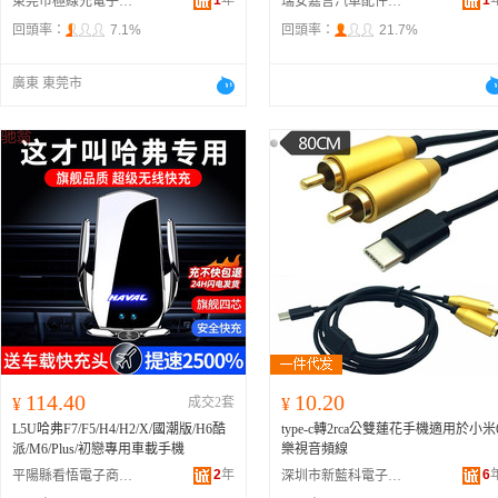
1
年
1
東莞市極線充電子有限公司
瑞安嘉言汽車配件有限公司
回頭率：
7.1%
回頭率：
21.7%
廣東 東莞市
114.40
10.20
¥
成交2套
¥
L5U哈弗F7/F5/H4/H2/X/國潮版/H6酷
type-c轉2rca公雙蓮花手機適用於小米
派/M6/Plus/初戀專用車載手機
樂視音頻線
2
年
6
平陽縣看悟電子商務商行
深圳市新藍科電子有限公司