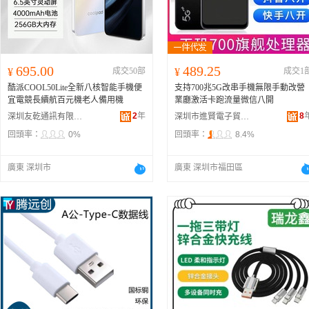
695.00
489.25
¥
成交50部
¥
成交1
酷派COOL50Lite全新八核智能手機便
支持700兆5G改串手機無限手動改營
宜電競長續航百元機老人備用機
業廳激活卡跑流量微信八開
2
年
8
深圳友乾通訊有限公司
深圳市進賢電子貿易有限公司
回頭率：
0%
回頭率：
8.4%
廣東 深圳市
廣東 深圳市福田區