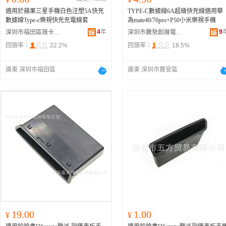
適用於蘋果三星手機白色注塑5A快充
TYPE-C數據線6A超級快充線適用華
數據線Type-c樂視快充充電線套
為mate40/70pro+P50小米樂視手機
4
年
9
深圳市福田區薇卡電子商行
深圳市騰勢創展電子有限公司
回頭率：
22.2%
回頭率：
18.5%
廣東 深圳市福田區
廣東 深圳市寶安區
19.00
1.00
¥
¥