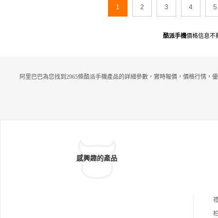
1
2
3
4
5
酷派手機
價格信息不
阿里巴巴為您找到2965條酷派手機產品的詳細參數，實時報價，價格行情，優
感興趣的產品