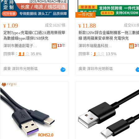
1.09
11.88
¥
成交10267條
¥
成交931
定制Type-c充電線C口過2A適用樂視華
新款120W鋅合金編制機客一拖三數
為數據線typec環保USB快充
線 適用蘋果安卓樂視 充電快充
13
年
3
深圳市騰遠創電子有限公司
深圳市瑞龍鑫科技有限公司
回頭率：
35.8%
回頭率：
13.5%
廣東 深圳市光明新區
廣東 深圳市光明新區