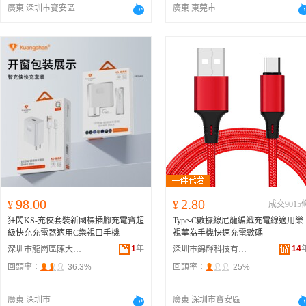
廣東 深圳市寶安區
廣東 東莞市
98.00
2.80
¥
¥
成交9015
狂閃KS-充俠套裝新國標插腳充電寶超
Type-C數據線尼龍編織充電線適用樂
級快充充電器適用C樂視口手機
視華為手機快速充電數碼
1
年
14
深圳市龍崗區陳大器電子廠
深圳市錦輝科技有限公司
回頭率：
36.3%
回頭率：
25%
廣東 深圳市
廣東 深圳市寶安區