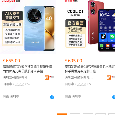
655.00
695.00
¥
¥
酷派鋒尚70超薄八核智能手機學生價
支持定制酷派C1純凈無廣告老人機定
曲面屏百元機長續航老人手機
位手機備用機定制工廠
2
年
2
深圳友乾通訊有限公司
深圳友乾通訊有限公司
回頭率：
0%
回頭率：
0%
廣東 深圳市
廣東 深圳市