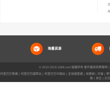
海量貨源
© 2010-2019 1688.com 版權所有
著作權與商標聲明
|
阿里巴巴集團
|
阿里巴巴國際站
|
阿里巴巴中國站
|
全球速賣通
|
淘寶網
|
天貓
|
聚
寶
|
來往
|
釘