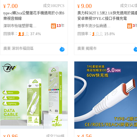
7.00
9.00
¥
成交1002PCS
¥
成交1542
type-c轉2rca公雙蓮花手機適用於小米6
奧力科562T 1.5米2.1A快充適用於國
樂視音頻線
安卓樂視TPYE-C接口手機充電
13
年
3
深圳市怡瑞塑膠電子有限公司
普寧市流沙弘納通訊設備經營部
回頭率：
37.4%
回頭率：
15.8%
廣東 深圳市福田區
廣東 揭陽市
0.86
4.56
¥
成交7760條
¥