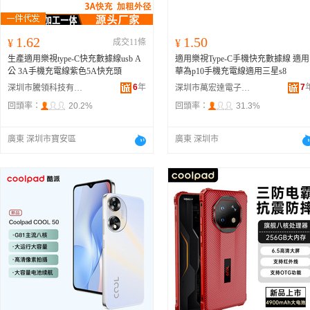
1.62
1.50
¥
成交11條
¥
生產適用樂視type-C快充數據線usb A
適用樂視Type-C手機快充數據線 適用
公 3A手機充電線紫色5A快充頭
華為p10手機充電線適用三星s8
6
年
7
深圳市騰領科技有限公司
深圳市萬宏達電子元器件有限公司
回頭率：
20.2%
回頭率：
31.3%
廣東 深圳市寶安區
廣東 深圳市