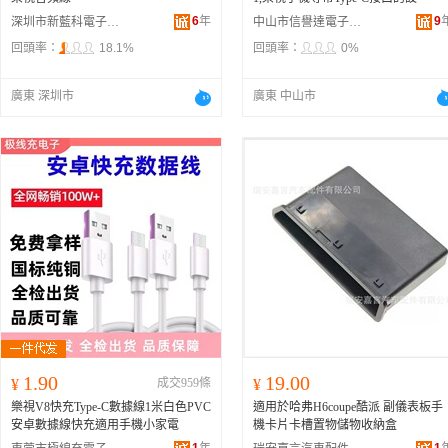
6
年
9
深圳市新藍科電子有限公司
中山市信譽達電子科技有限公司
回頭率：
18.1%
回頭率：
0%
廣東 深圳市
廣東 中山市
1.90
19.00
¥
成交959條
¥
樂視V8快充Type-C數據線1米白色PVC
適用於哈弗H6coupe酷派 副儀表板手
安卓數據線快充適用手機小家電
機卡片卡槽置物儲物收納盒