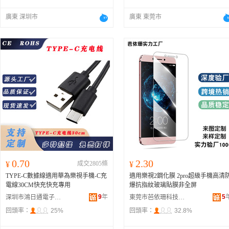
廣東 深圳市
廣東 東莞市
0.70
2.30
¥
成交2805條
¥
TYPE-C數據線適用華為樂視手機-C充
適用樂視2鋼化膜 2pro超級手機高清
電線30CM快充快充專用
爆抗指紋玻璃貼膜非全屏
9
年
5
深圳市鴻日通電子有限公司
東莞市芭依珊科技有限公司
回頭率：
25%
回頭率：
32.8%