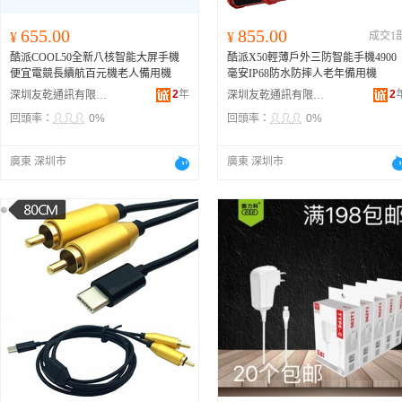
655.00
855.00
¥
¥
成交1
酷派COOL50全新八核智能大屏手機
酷派X50輕薄戶外三防智能手機4900
便宜電競長續航百元機老人備用機
毫安IP68防水防摔人老年備用機
2
年
2
深圳友乾通訊有限公司
深圳友乾通訊有限公司
回頭率：
0%
回頭率：
0%
廣東 深圳市
廣東 深圳市