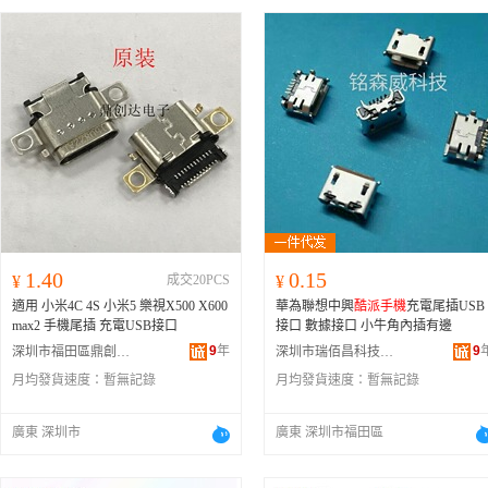
1.40
0.15
¥
成交20PCS
¥
適用 小米4C 4S 小米5 樂視X500 X600
華為聯想中興
酷派手機
充電尾插USB
max2 手機尾插 充電USB接口
接口 數據接口 小牛角內插有邊
9
年
9
深圳市福田區鼎創達電子經營部
深圳市瑞佰昌科技有限公司
月均發貨速度：
暫無記錄
月均發貨速度：
暫無記錄
廣東 深圳市
廣東 深圳市福田區