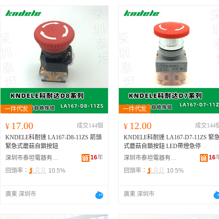
17.00
12.00
¥
成交144個
¥
成交144
KNDELE科耐達 LA167-D8-11ZS 箭頭
KNDELE科耐達 LA167-D7-11ZS 緊急
緊急式蘑菇自鎖按鈕
式蘑菇自鎖按鈕 LED帶燈急停
16
年
16
深圳市泰坦電器有限公司
深圳市泰坦電器有限公司
回頭率：
10.5%
回頭率：
10.5%
廣東 深圳市
廣東 深圳市