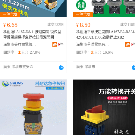
6.65
8.50
¥
成交232個
¥
成交110
科耐達LA167-D8-11按鈕開關 復位型
科耐達平頭按鈕開關LA167-B2-BA31
帶燈帶鎖選擇急停按鈕電源開關
42/51/61/21/11/35啟動停止XB2
6
年
6
深圳市美貝爾電氣有限公司
深圳市星溢電氣有限公司
回頭率：
27.8%
回頭率：
16.6%
廣東 深圳市寶安區
廣東 深圳市