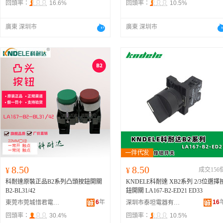
回頭率：
16.6%
回頭率：
10.5%
廣東 深圳市
廣東 深圳市
8.50
8.50
¥
¥
成交156
科耐達原裝正品B2系列凸頭按鈕開關
KNDELE科耐達 XB2系列 2/3位選擇
B2-BL31/42
鈕開關 LA167-B2-ED21 ED33
6
年
16
東莞市莞城惜君電子經營部
深圳市泰坦電器有限公司
回頭率：
30.4%
回頭率：
10.5%