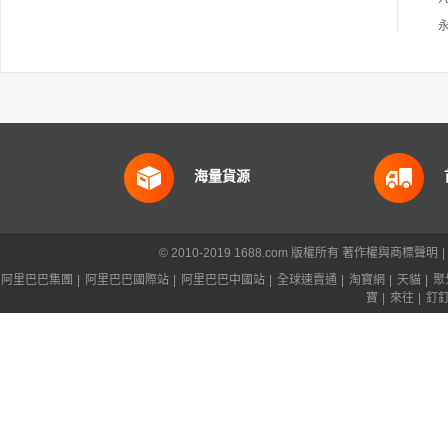
海量貨源
© 2010-2019 1688.com 版權所有
著作權與商標聲明
|
阿里巴巴集團
|
阿里巴巴國際站
|
阿里巴巴中國站
|
全球速賣通
|
淘寶網
|
天貓
|
聚
寶
|
來往
|
釘