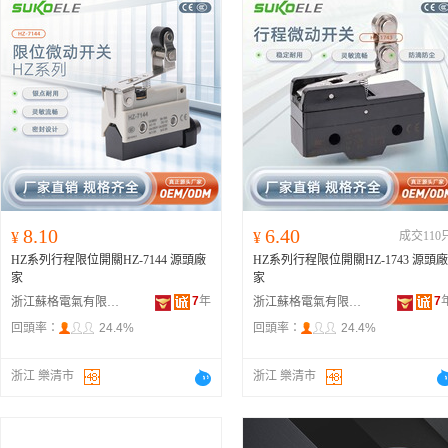
8.10
6.40
¥
¥
成交110
HZ系列行程限位開關HZ-7144 源頭廠
HZ系列行程限位開關HZ-1743 源頭廠
家
家
7
年
7
浙江蘇格電氣有限公司
浙江蘇格電氣有限公司
回頭率：
24.4%
回頭率：
24.4%
浙江 樂清市
浙江 樂清市