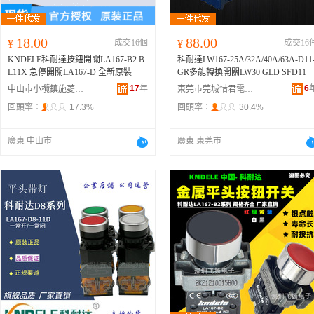
18.00
88.00
¥
成交16個
¥
成交16
KNDELE科耐達按鈕開關LA167-B2 B
科耐達LW167-25A/32A/40A/63A-D11
L11X 急停開關LA167-D 全新原裝
GR多能轉換開關LW30 GLD SFD11
17
年
6
中山市小欖鎮施菱電器商行
東莞市莞城惜君電子經營部
回頭率：
17.3%
回頭率：
30.4%
廣東 中山市
廣東 東莞市