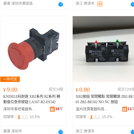
廣東 深圳市寶安區
浙江 樂清市
9.00
0.80
¥
成交50個
¥
成交5296
KNDELE科耐達 XB2系列 B2系列 轉
XB2按鈕 常閉觸點 常開觸頭 ZB2-BE
動復位急停按鈕 LA167-B2-ES542
01 ZB2-BE102 NO NC 按鈕
16
年
11
深圳市泰坦電器有限公司
溫州茂潤電器科技有限公司
回頭率：
10.5%
回頭率：
15.2%
廣東 深圳市
浙江 樂清市