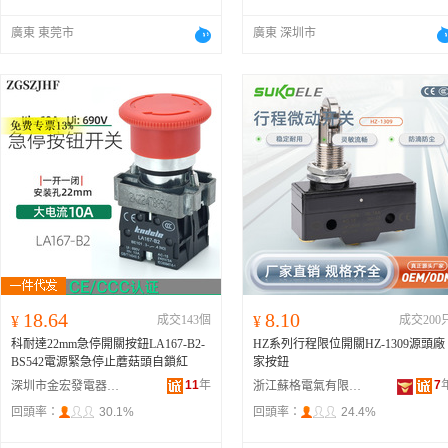
廣東 東莞市
廣東 深圳市
18.64
8.10
¥
成交143個
¥
成交200
科耐達22mm急停開關按鈕LA167-B2-
HZ系列行程限位開關HZ-1309源頭廠
BS542電源緊急停止蘑菇頭自鎖紅
家按鈕
11
年
7
深圳市金宏發電器有限公司
浙江蘇格電氣有限公司
回頭率：
30.1%
回頭率：
24.4%