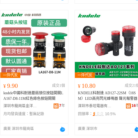
9.90
10.80
¥
成交1個
¥
成交21
kndele中國科耐達蘑菇頭位按鈕開關L
KNDELE科耐達 AD127-22SM（16S
A167-D8-11M紅色綠色按鈕開關
M）LED高亮閃光蜂鳴器 聲光報警器
7
年
16
深圳市龍崗區金洋氣動液壓商行
深圳市泰坦電器有限公司
月均發貨速度：
暫無記錄
回頭率：
10.5%
廣東 深圳市龍崗區
廣東 深圳市