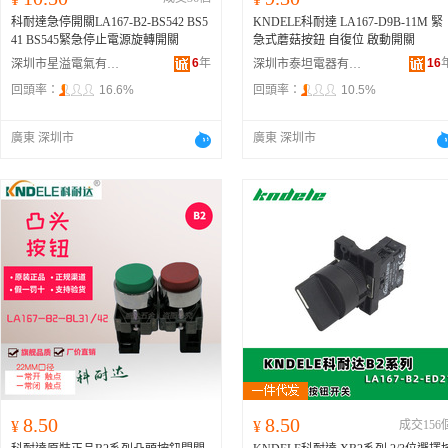
科耐達急停開關LA167-B2-BS542 BS5
KNDELE科耐達 LA167-D9B-11M 緊
41 BS545緊急停止電源旋轉開關
急式蘑菇按鈕 自復位 啟動開關
6
年
16
深圳市星溢電氣有限公司
深圳市泰坦電器有限公司
回頭率：
16.6%
回頭率：
10.5%
廣東 深圳市
廣東 深圳市
8.50
8.50
¥
¥
成交156