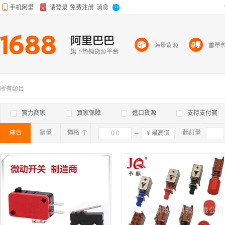
海量貨源
首單
所有類目
實力商家
買家保障
進口貨源
支持支付寶
綜合
銷量
價格
確定
起訂量