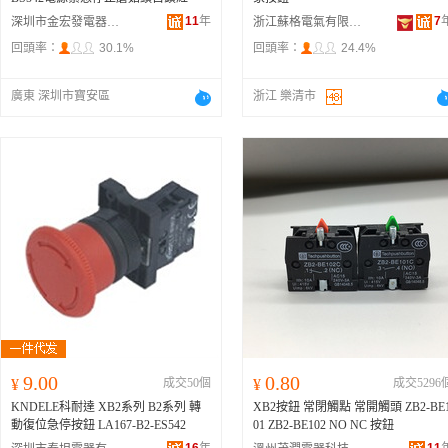
11
年
7
深圳市金宏發電器有限公司
浙江蘇格電氣有限公司
回頭率：
30.1%
回頭率：
24.4%
廣東 深圳市寶安區
浙江 樂清市
9.00
0.80
¥
成交50個
¥
成交5296
KNDELE科耐達 XB2系列 B2系列 轉
XB2按鈕 常閉觸點 常開觸頭 ZB2-BE
動復位急停按鈕 LA167-B2-ES542
01 ZB2-BE102 NO NC 按鈕