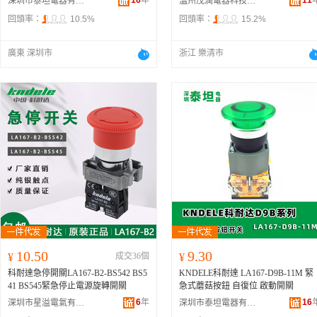
16
年
11
深圳市泰坦電器有限公司
溫州茂潤電器科技有限公司
回頭率：
10.5%
回頭率：
15.2%
廣東 深圳市
浙江 樂清市
10.50
9.30
¥
成交36個
¥
科耐達急停開關LA167-B2-BS542 BS5
KNDELE科耐達 LA167-D9B-11M 緊
41 BS545緊急停止電源旋轉開關
急式蘑菇按鈕 自復位 啟動開關
6
年
16
深圳市星溢電氣有限公司
深圳市泰坦電器有限公司