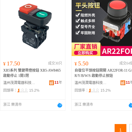
17.50
5.50
¥
成交30只
¥
成交64
XB5系列 雙鍵帶燈按鈕 XB5-AW8465
自復位平頭按鈕開關 AR22FOR-11 G/
啟動停止 1開1閉
R/Y/B/W/S 啟動停止按鈕
11
年
11
溫州茂潤電器科技有限公司
溫州茂潤電器科技有限公司
回頭率：
15.2%
回頭率：
15.2%
浙江 樂清市
浙江 樂清市
1