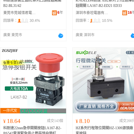
科耐達原裝正品B2系列凸頭按鈕開關
KNDELE科耐達 XB2系列 2/3位選擇
B2-BL31/42
鈕開關 LA167-B2-ED21 ED33
6
年
16
東莞市莞城惜君電子經營部
深圳市泰坦電器有限公司
回頭率：
30.4%
回頭率：
10.5%
廣東 東莞市
廣東 深圳市
18.64
8.10
¥
成交143個
¥
成交200
科耐達22mm急停開關按鈕LA167-B2-
HZ系列行程限位開關HZ-1309源頭廠
BS542電源緊急停止蘑菇頭自鎖紅
家按鈕