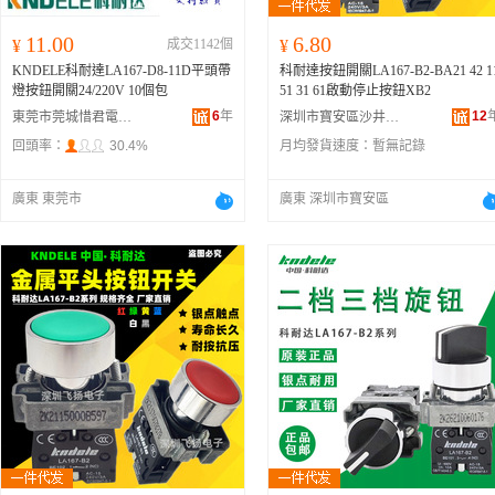
11.00
6.80
¥
成交1142個
¥
KNDELE科耐達LA167-D8-11D平頭帶
科耐達按鈕開關LA167-B2-BA21 42 1
燈按鈕開關24/220V 10個包
51 31 61啟動停止按鈕XB2
6
年
12
東莞市莞城惜君電子經營部
深圳市寶安區沙井海飛揚電子加工廠
回頭率：
30.4%
月均發貨速度：
暫無記錄
廣東 東莞市
廣東 深圳市寶安區