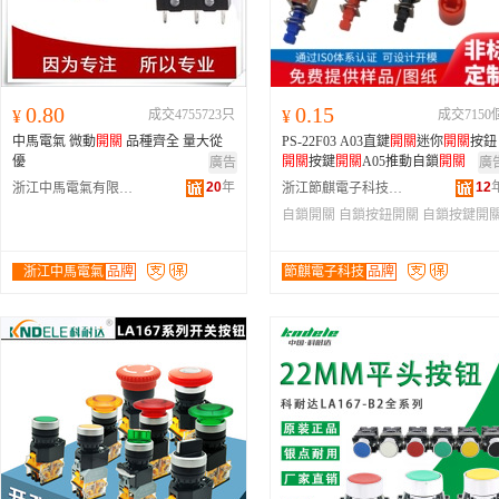
0.80
0.15
¥
成交4755723只
¥
成交7150
中馬電氣 微動
開關
品種齊全 量大從
PS-22F03 A03直鍵
開關
迷你
開關
按鈕
優
開關
按鍵
開關
A05推動自鎖
開關
廣告
廣
20
年
12
浙江中馬電氣有限公司
浙江節麒電子科技有限公司
自鎖開關
自鎖按鈕開關
自鎖按鍵開
浙江中馬電氣
品牌
節麒電子科技
品牌
有限公司