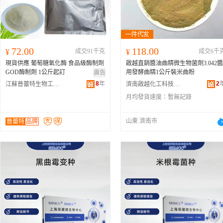
72.00
118.00
¥
成交91千克
¥
成交6千
現貨供應 葡萄糖氧化酶 食品級酶制劑
啟越直銷醬油曲精微生物菌劑3.042醬
GOD酶制劑 1公斤起訂
用發酵曲精1公斤裝米曲粉
廣告
8
年
2
江蘇普蕾特生物工程有限公司
濟南啟越化工科技有限公司
月均發貨速度：
暫無記錄
山東 濟南市
普蕾特
品牌