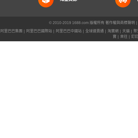
© 2010-2019 1688.com 版權所有
著作權與商標聲明
|
阿里巴巴集團
|
阿里巴巴國際站
|
阿里巴巴中國站
|
全球速賣通
|
淘寶網
|
天貓
|
聚
寶
|
來往
|
釘