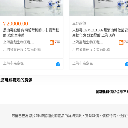
20000.00
¥
立即詢價
黑曲霉變種 內切葡聚糖酶 β-甘露聚糖
米根霉CGMCC3.866 甜酒曲糖化菌 
酶 糖化生產菌
產糖化酶 釀酒發酵 上海現貨
7
年
7
上海嘉楚生物工程有限公司
上海嘉楚生物工程有限公司
月均發貨速度：
暫無記錄
月均發貨速度：
暫無記錄
上海市嘉定區
上海市嘉定區
您可能喜欢的货源
菌糖化酶
價格信息不
阿里巴巴為您找到6條菌糖化酶產品的詳細參數，實時報價，價格行情，優質批