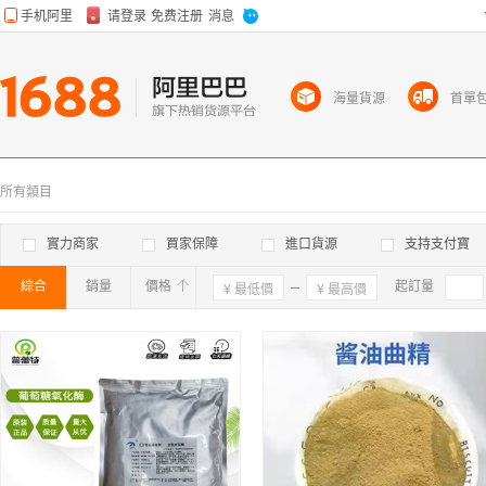
海量貨源
首單
所有類目
實力商家
買家保障
進口貨源
支持支付寶
綜合
銷量
價格
確定
起訂量