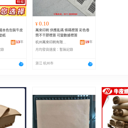
0.10
¥
美國本色包裝牛皮
萬來印刷 供應亂碼 條碼標簽 彩色卷
墊紙
筒不干膠標簽 可變數據標簽
13
年
19
年
杭州萬來印刷有限公司
記錄
月均發貨速度：
暫無記錄
浙江 杭州市