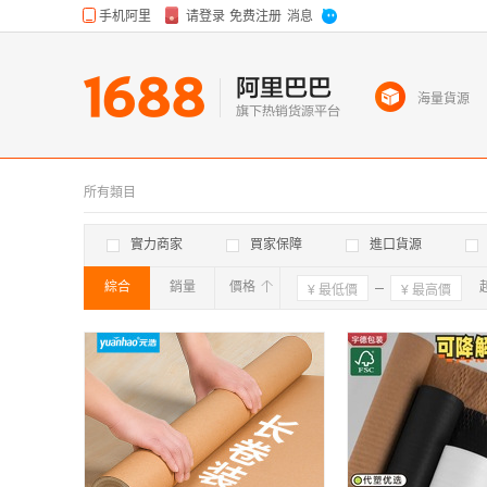
海量貨源
所有類目
實力商家
買家保障
進口貨源
綜合
銷量
價格
確定