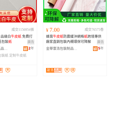
广西
黑龙江
新疆
7.00
成交1156954張
¥
成交76575卷
云南
食品級白
牛皮
紙
免費打
蜂窩
牛皮
紙
防震緩沖網格
紙
跨境專供
台湾
低包裝
紙
廠家直銷包裝內襯環保可降解
廣告
廣告
2
年
5
年
東莞市鑫銀湖紙品有限公司
金華寰浩包裝制品有限公司
包裝紙
定制牛皮紙
牌
晟浩
品牌