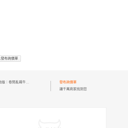
上發布詢價單
動版：
卷筒亂碼牛皮紙
發布詢價單
讓千萬商家找到您