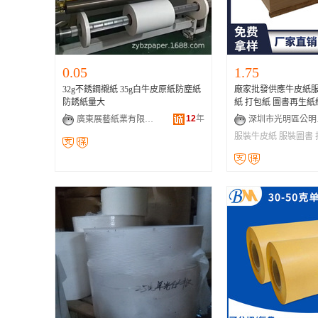
0.05
1.75
32g不銹鋼襯紙 35g白牛皮原紙防塵紙
廠家批發供應牛皮紙
防銹紙量大
紙 打包紙 圖書再生紙
12
年
廣東展藝紙業有限公司
深圳
服裝牛皮紙
服裝圖書