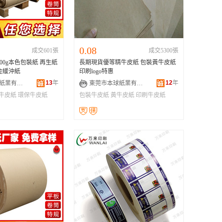
0.08
成交601張
成交5300張
00g本色包裝紙 再生紙
長期現貨優等精牛皮紙 包裝黃牛皮紙
金緩沖紙
印刷logo特惠
13
年
12
年
深圳市灝穎紙業有限公司
東莞市本球紙業有限公司
g牛皮紙
環保牛皮紙
包裝牛皮紙
黃牛皮紙
印刷牛皮紙