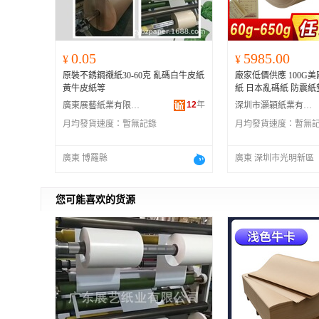
0.05
5985.00
¥
¥
原裝不銹鋼襯紙30-60克 亂碼白牛皮紙
廠家低價供應 100G
黃牛皮紙等
紙 日本亂碼紙 防震紙
12
年
廣東展藝紙業有限公司
深圳市灝穎紙業有限公司
月均發貨速度：
暫無記錄
月均發貨速度：
暫無
廣東 博羅縣
廣東 深圳市光明新區
您可能喜欢的货源