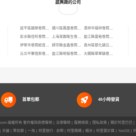
感興趣的公司
延平區國榮卷筒紙廠
通川區鳳凰卷筒紙廠
憑祥市福祥卷筒紙批發部
彭水縣佳旺卷筒紙包裝廠
上海潔園衛生卷筒紙品廠
盈江縣富裕卷筒紙經營部
伊寧市卷筒紙音樂工作室
師宗縣金鑫卷筒紙批發部
袁州區慈化鎮公石卷筒廠紙制品廠
丘北平寨恆新卷筒紙加工廠
盈江縣明菊卷筒紙經營部
大關縣翠華鎮卷筒紙精品店
首單包郵
48小時發貨
88.com 版權所有
著作權與商標聲明
|
法律聲明
|
服務條款
|
隱私政策
|
關於阿里巴巴
|
|
天貓
|
聚划算
|
一淘
|
阿里旅行 · 去啊
|
阿里媽媽
|
蝦米
|
阿里雲計算
|
YunOS
|