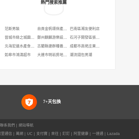
熱門搜索推薦
范斯男裝
自貢金帆環保產業有限公司
巴南區湘友便利店
晉城市綠之城園林綠化工程有限公司
鄭州麒麟游樂設備有限公司
石河子開發區張小展雜糧店
北海宏遠水產食品有限公司鄭州分公司
古藺縣建群種養殖專業合作社
成都市高佬庄果業有限責任公司
如皋市鴻濤超市
大連市明岩房地產經紀有限公司
潮流錢包男潮
7+天包換
聯系我們
|
網站導航
阿里通信
|
萬網
|
UC
|
支付寶
|
來往
|
釘釘
|
阿里健康
|
一達通
|
Lazada