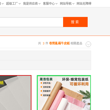
搜索
共
3
件
卷筒亂碼牛皮紙
相關產品
购距离:
区
华北区
重庆
河北