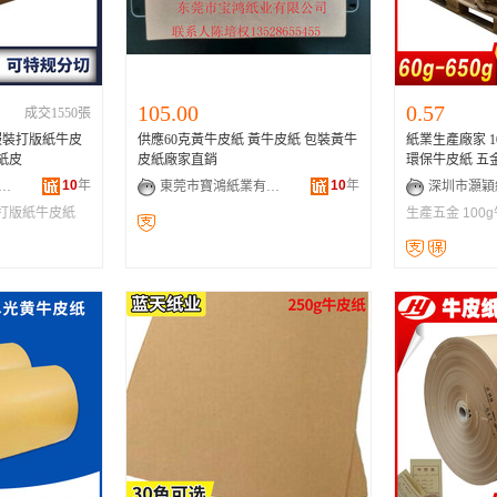
105.00
0.57
成交1550張
服裝打版紙牛皮
供應60克黃牛皮紙 黃牛皮紙 包裝黃牛
紙業生產廠家 1
紙皮
皮紙廠家直銷
環保牛皮紙 五
10
年
10
年
市光明區公明街道文軒紙行
東莞市寶鴻紙業有限公司
打版紙牛皮紙
生產五金
100