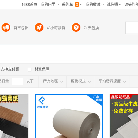
首單包郵
48小時發貨
7+天包換
支持支付寶
材質保障
起訂量
確定
以下
所有地區
經營模式
平均發貨速度
所有地区
采
江浙沪
华东区
华南区
华中
海外
北京
上海
天津
广东
浙江
江苏
山东