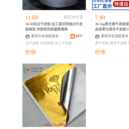
11.60
7.90
成交200千克
30-60克白牛皮紙 加工裁切特級白牛皮
30-50g單光黃牛皮
紙廠家 供銷拷貝紙優惠價格
品袋單光黃色牛皮紙
12
年
東莞市本球紙業有限公司
東
白牛皮紙
白拷貝紙
加工牛皮紙
黃牛皮紙
黃色牛皮紙