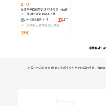
0.02
卷筒不干膠標簽定做 亞金亞銀 拉絲銀
不干膠訂制 鐳射可移不干膠
19
年
杭州萬來印刷有限公司
不干膠標簽
定做標簽
鐳射標簽
卷筒亂碼牛皮
阿里巴巴為您找到3條卷筒亂碼牛皮紙產品的詳細參數，實時報