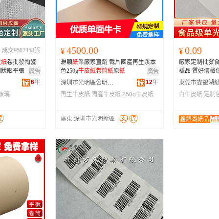
河南
福建
辽宁
安徽
山西
海南
内蒙古
吉林
湖北
湖南
江西
宁夏
4500.00
0.09
成交9507358張
¥
¥
青海
陕西
甘肃
四川
皮
紙
卷批發陶瓷
灝穎
紙
業廠家直銷 裁片國產再生漿本
廠家定制批發
贵州
西藏
香港
澳门
網狀眼平張
色250g
牛皮
紙
卷筒
紙
原
紙
樣品 質好價格
廣告
廣告
6
年
12
年
深圳市光明區公明街道勝和紙行
玻璃
再生牛皮紙
國產牛皮紙
250g牛皮紙
白牛皮紙
定制
廣東 深圳市光明新區
鑫銀湖紙品
品