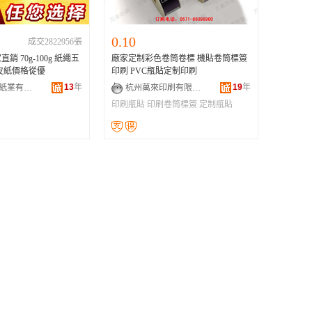
0.10
成交2822956張
 70g-100g 紙繩五
廠家定制彩色卷筒卷標 機貼卷筒標簽
皮紙價格從優
印刷 PVC瓶貼定制印刷
13
年
19
年
深圳市灝穎紙業有限公司
杭州萬來印刷有限公司
印刷瓶貼
印刷卷筒標簽
定制瓶貼