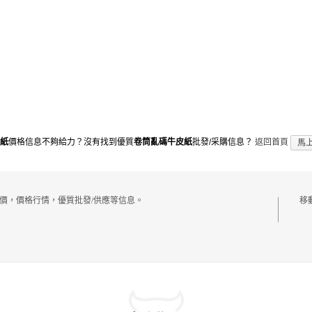
紙
價格信息不夠給力？沒有找到優質
卷筒亂碼牛皮紙
批發/采購信息？
返回首頁
馬
價，價格行情，優質批發/供應等信息。
移