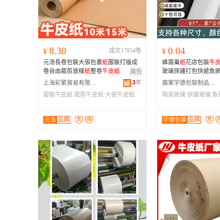
8.30
0.04
¥
成交17854卷
¥
元浩長卷包裝大張包書
紙
服裝打版成
蜂窩巢
紙
花店包裝
牛
卷自由裁剪放樣
紙
整卷
牛皮
紙
玻璃保護打包快遞魚
廣告
3
年
上海彩繁貿易有限公司
廣東宇德包裝制品有限公司
服裝牛皮紙
裁剪牛皮紙
大張牛皮紙
陶瓷玻璃
保護玻璃
魚
元浩
品牌
宇德包裝
品牌