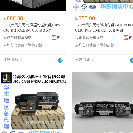
888.00
355.00
¥
¥
JGH,台灣久岡,電磁控制溢流閥,DBW-
JGH台灣久岡電磁換向閥JGHHYDR
G06-B-2-XY,DBW-G06-B-3-XY,
ULIC 4WE-6D/E-G24-20液壓閥
9
年
9
無錫凱維聯液壓機械有限公司
泉州鑫通液壓氣動設備有限公司
月均發貨速度：
暫無記錄
月均發貨速度：
暫無記錄
江蘇 無錫市
福建 泉州市