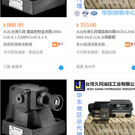
888.00
355.00
¥
¥
JGH,台灣久岡,電磁控制溢流閥,DBW-
JGH台灣久岡電磁換向閥JEOUGAN
G10-A-1-Y,DBW-G10-A-2-Y,
4WE-6A/E-G24-20液壓閥
9
年
9
無錫凱維聯液壓機械有限公司
泉州鑫通液壓氣動設備有限公司
月均發貨速度：
暫無記錄
月均發貨速度：
暫無記錄
江蘇 無錫市
福建 泉州市