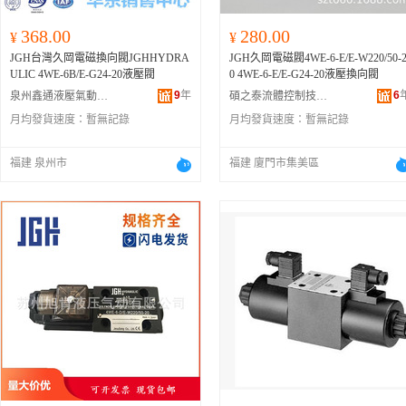
368.00
280.00
¥
¥
JGH台灣久岡電磁換向閥JGHHYDRA
JGH久岡電磁閥4WE-6-E/E-W220/50-
ULIC 4WE-6B/E-G24-20液壓閥
0 4WE-6-E/E-G24-20液壓換向閥
9
年
6
泉州鑫通液壓氣動設備有限公司
碩之泰流體控制技術（廈門）有限公司
月均發貨速度：
暫無記錄
月均發貨速度：
暫無記錄
福建 泉州市
福建 廈門市集美區