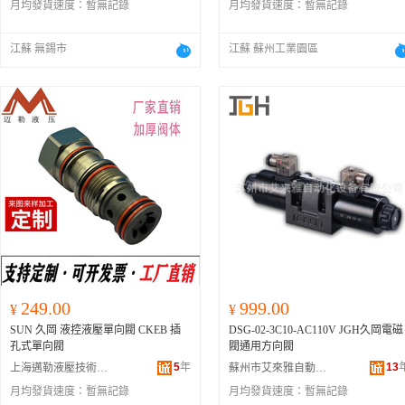
月均發貨速度：
暫無記錄
月均發貨速度：
暫無記錄
江蘇 無錫市
江蘇 蘇州工業園區
249.00
999.00
¥
¥
SUN 久岡 液控液壓單向閥 CKEB 插
DSG-02-3C10-AC110V JGH久岡電磁
孔式單向閥
閥通用方向閥
5
年
13
上海邁勒液壓技術有限公司
蘇州市艾來雅自動化設備有限公司
月均發貨速度：
暫無記錄
月均發貨速度：
暫無記錄