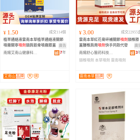
1.50
3.00
¥
成交114個
¥
成交22955
植萃通絡液雲南本草植萃通絡液關節
雲南本草紅花骨碎補關節
噴劑
頸椎膝
噴霧關寧
噴劑
頸肩筋骨噴霧膝蓋
蓋腰椎肩周
噴劑
快手同款代發
廣告
廣
7
年
3
南陽艾南山健康科技有限公司
南陽舒心醫葯科技有限公司
頸椎噴劑
本草噴劑
雲南噴劑
艾南山
品牌
雲南本草
品牌