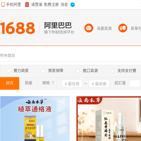
海量貨源
首單
所有類目
實力商家
買家保障
進口貨源
支持支付寶
綜合
銷量
價格
確定
起訂量