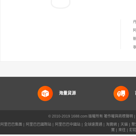
海量貨源
© 2010-2019 1688.com 版權所有
著作權與商標聲明
|
阿里巴巴集團
|
阿里巴巴國際站
|
阿里巴巴中國站
|
全球速賣通
|
淘寶網
|
天貓
|
聚
寶
|
來往
|
釘