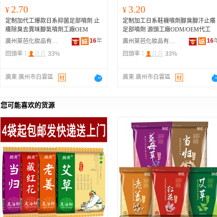
2.70
3.20
¥
¥
定制加代工爆款日系抑菌足部噴劑 止
定制加工日系鞋襪噴劑腳臭腳汗止癢
癢除臭去異味腳氣噴劑工廠OEM
足部噴劑 源頭工廠ODM/OEM代工
16
年
16
廣州萊芭化妝品有限公司
廣州萊芭化妝品有限公司
回頭率：
33%
回頭率：
33%
廣東 廣州市白雲區
廣東 廣州市白雲區
您可能喜欢的货源