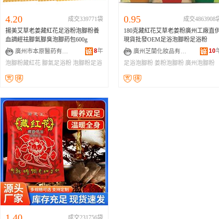
4.20
0.95
成交339771袋
成交4863908
揚美艾草老姜藏紅花足浴粉泡腳粉養
180克藏紅花艾草老姜粉廣州工廠直
血調經祛腳氣腳臭泡腳葯包600g
現貨批發OEM足浴泡腳粉足浴粉
8
年
10
廣州市本原醫葯有限公司
廣州芝蘭化妝品有限公司
泡腳粉藏紅花
腳氣足浴粉
泡腳粉足浴
足浴泡腳粉
姜粉泡腳粉
廣州泡腳粉
粉
1.40
成交231756袋