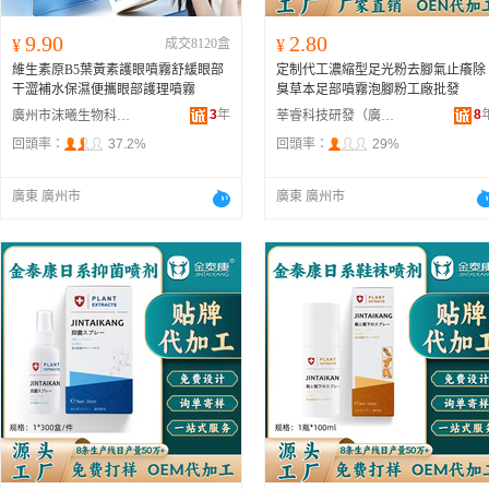
9.90
2.80
¥
成交8120盒
¥
維生素原B5葉黃素護眼噴霧舒緩眼部
定制代工濃縮型足光粉去腳氣止癢除
干澀補水保濕便攜眼部護理噴霧
臭草本足部噴霧泡腳粉工廠批發
3
年
8
廣州市沫曦生物科技有限公司
莘睿科技研發（廣州）有限公司
回頭率：
37.2%
回頭率：
29%
廣東 廣州市
廣東 廣州市