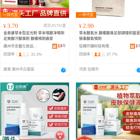
3.70
2.90
¥
成交292702盒
¥
金泰康草本型足光粉 草本噴腳凈噴劑
草本腳氣水 腳癢腳臭足部調理抑菌膏
足爽腳汗腳臭粉 腳癢噴劑廠家
狼毒腳氣噴劑
13
年
1
廣州市忠藝化妝品有限公司
信陽仟韻科技有限公司
回頭率：
31.3%
回頭率：
37.7%
廣東 廣州市白雲區
河南 信陽市