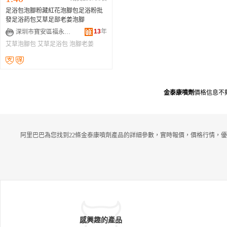
足浴包泡腳粉藏紅花泡腳包足浴粉批
發足浴葯包艾草足部老姜泡腳
13
年
深圳市寶安區福永潔珍康化妝品商行
艾草泡腳包
艾草足浴包
泡腳老姜
金泰康噴劑
價格信息不
阿里巴巴為您找到22條金泰康噴劑產品的詳細參數，實時報價，價格行情，優
感興趣的產品