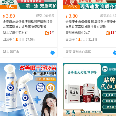
3.80
3.80
¥
成交100165盒
¥
成交33916
金泰康皮膚保健液腳臭腳汗噴劑狼毒
金泰康皮膚保健液 腳臭噴劑止癢脫皮
套裝去腳臭足部噴霧噴塗腳批發
狼毒套裝去腳臭腳汗膏足部護
5
年
13
湖北昊康中葯材有限公司
廣州市忠藝化妝品有限公司
回頭率：
27.5%
回頭率：
31.3%
湖北 潛江市
廣東 廣州市白雲區