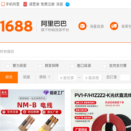
海量貨源
首單
所有類目
實力商家
買家保障
進口貨源
支持支付寶
綜合
銷量
價格
確定
起訂量