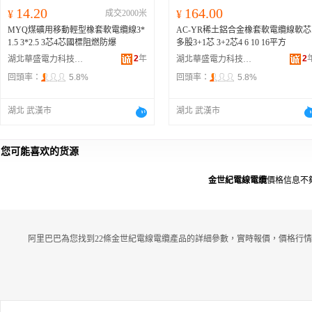
14.20
164.00
¥
成交2000米
¥
MYQ煤礦用移動輕型橡套軟電纜線3*
AC-YR稀土鋁合金橡套軟電纜線軟芯
1.5 3*2.5 3芯4芯國標阻燃防爆
多股3+1芯 3+2芯4 6 10 16平方
2
年
2
湖北華盛電力科技有限公司
湖北華盛電力科技有限公司
回頭率：
5.8%
回頭率：
5.8%
湖北 武漢市
湖北 武漢市
您可能喜欢的货源
金世紀電線電纜
價格信息不
阿里巴巴為您找到22條金世紀電線電纜產品的詳細參數，實時報價，價格行情