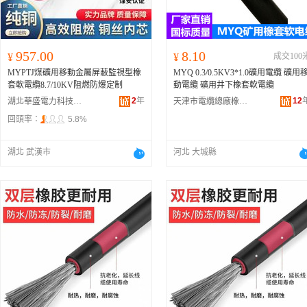
957.00
8.10
¥
¥
成交100
MYPTJ煤礦用移動金屬屏蔽監視型橡
MYQ 0.3/0.5KV3*1.0礦用電纜 礦用
套軟電纜8.7/10KV阻燃防爆定制
動電纜 礦用井下橡套軟電纜
2
年
12
湖北華盛電力科技有限公司
天津市電纜總廠橡塑電纜廠
回頭率：
5.8%
湖北 武漢市
河北 大城縣