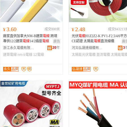
3.60
2.48
¥
成交800米
¥
成交843213
廠家直供加拿大NM-B建築
電線
跨境
光伏
電纜
H1Z2Z2-K PV1-F2.5/4/6平方
專供12/2建築
電線
14/2插座
電線
CE認證 太陽能
電纜
直流線纜
廣告
廣
20
年
3
浙江永久電纜有限公司
河北弘晟達線纜有限公司
建築電線
nm-b電線
12電線
太陽能光伏電纜
直流電纜
太陽能電
永久
品牌
弘晟達
品牌