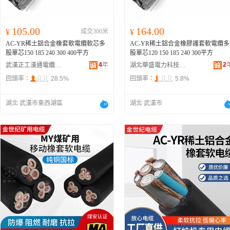
105.00
164.00
¥
成交300米
¥
AC-YR稀土鋁合金橡套軟電纜軟芯多
AC-YR稀土鋁合金橡膠護套軟電纜多
股單芯150 185 240 300 400平方
股單芯120 150 185 240 300平方
4
年
2
武漢正工漢通電纜有限公司
湖北華盛電力科技有限公司
回頭率：
28.5%
回頭率：
5.8%
湖北 武漢市東西湖區
湖北 武漢市