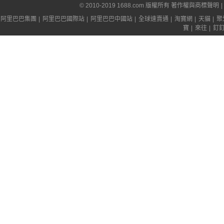
© 2010-2019 1688.com 版權所有
著作權與商標聲明
|
阿里巴巴集團
|
阿里巴巴國際站
|
阿里巴巴中國站
|
全球速賣通
|
淘寶網
|
天貓
|
聚
寶
|
來往
|
釘