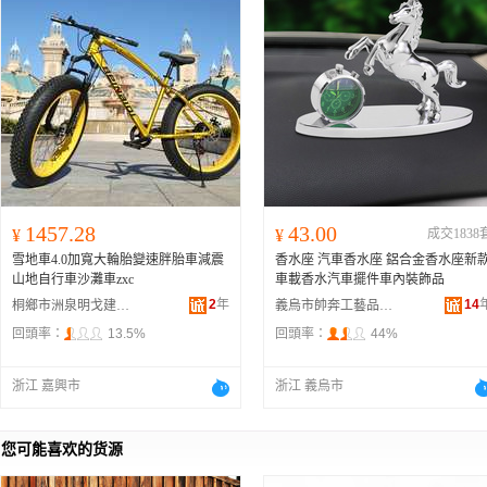
1457.28
43.00
¥
¥
成交1838
雪地車4.0加寬大輪胎變速胖胎車減震
香水座 汽車香水座 鋁合金香水座新
山地自行車沙灘車zxc
車載香水汽車擺件車內裝飾品
2
年
14
桐鄉市洲泉明戈建材商行
義烏市帥奔工藝品有限公司
回頭率：
13.5%
回頭率：
44%
浙江 嘉興市
浙江 義烏市
您可能喜欢的货源