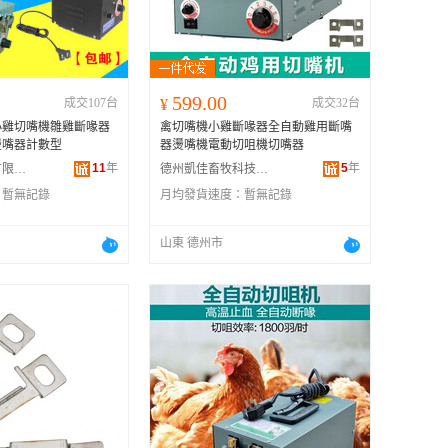
广西
黑龙江
新疆
599.00
成交107台
¥
成交32台
云南
小雞切嘴機雛雞斷喙器
禽切嘴機小雞斷喙器全自動雞用斷嘴
台湾
燙嘴器計數型
器燙嘴機電動切咀機切嘴器
11
年
5
年
德州鼎農商貿有限公司
德州凱佳畜牧科技有限公司
：
暫無記錄
月均發貨速度：
暫無記錄
山東 德州市