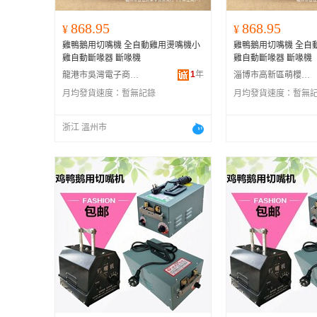
868.95
868.95
¥
¥
雞鴨鵝用切嘴機 全自動雞用燙嘴機小
雞鴨鵝用切嘴機 全自
雞自動斷喙器 斷喙機
雞自動斷喙器 斷喙機
1
年
龍港市吳灣電子商務商行
淄博市高新區萌櫻婭百貨商行
月均發貨速度：
暫無記錄
月均發貨速度：
暫無
浙江 溫州市