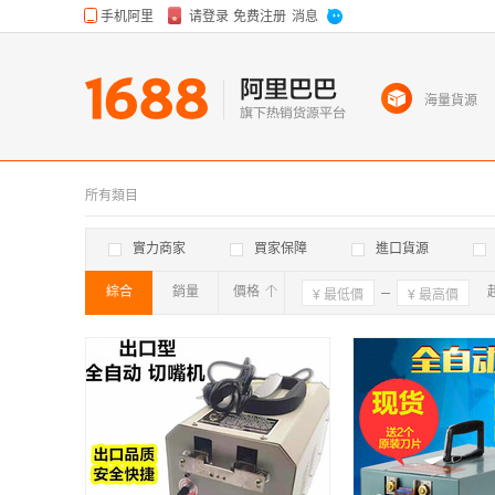
海量貨源
所有類目
實力商家
買家保障
進口貨源
綜合
銷量
價格
確定