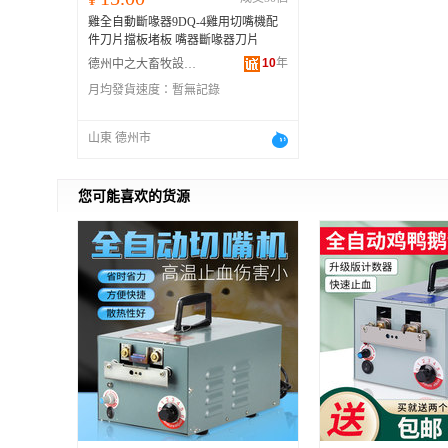
雞全自動斷喙器9DQ-4雞用切嘴機配
件刀片擋板堵板 嘴器斷喙器刀片
10
年
德州中之大畜牧設備有限公司
月均發貨速度：
暫無記錄
山東 德州市
您可能喜欢的货源