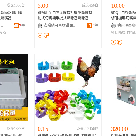
5.00
10.00
成交1336台
成交650台
機斷喙器雞用燙
雞鴨用全自動切嘴機計數型斷嘴機手
9DQ-4自動
溫斷嘴器
動式切嘴機手提式斷喙器斷喙器
切咀機鴨切嘴機9
9
年
9
年
納可畜牧設備有限公司
安陽納可畜牧設備有限公司
設備
雞切嘴機
自動
0.15
320.00
成交1887台
成交292456個