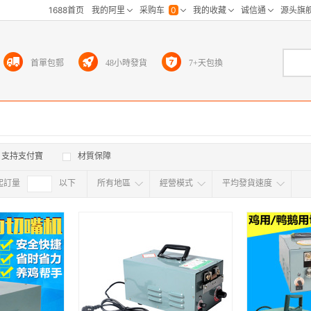
首單包郵
48小時發貨
7+天包換
支持支付寶
材質保障
起訂量
確定
以下
所有地區
經營模式
平均發貨速度
所有地区
采
江浙沪
华东区
华南区
华中
海外
北京
上海
天津
广东
浙江
江苏
山东