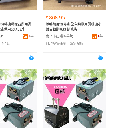
868.95
¥
動切嘴機斷喙器雞用燙
雞鴨鵝用切嘴機 全自動雞用燙嘴機小
雞設備用品送刀片
雞自動斷喙器 斷喙機
1
年
1
年
廣州裕景日用品有限公司
南平市建陽區華筠陽百貨商行
9.5%
月均發貨速度：
暫無記錄