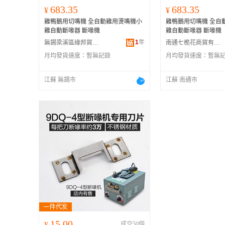
683.35
683.35
¥
¥
雞鴨鵝用切嘴機 全自動雞用燙嘴機小
雞鴨鵝用切嘴機 全自
雞自動斷喙器 斷喙機
雞自動斷喙器 斷喙機
1
年
無錫梁溪區緣邦貿易商行
南通七桅花商貿有限公司
月均發貨速度：
暫無記錄
月均發貨速度：
暫無
江蘇 無錫市
江蘇 南通市
15.00
¥
成交50個