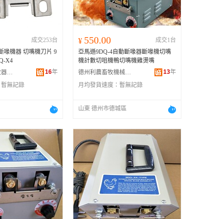
550.00
成交253台
¥
成交1台
斷喙機器 切嘴機刀片 9
亞馬遜9DQ-4自動斷喙器斷喙機切嘴
Q-X4
機計數切咀機鴨切嘴機雞燙嘴
16
年
13
年
南昌市山力畜牧器械有限公司
德州利農畜牧機械有限公司
：
暫無記錄
月均發貨速度：
暫無記錄
山東 德州市德城區