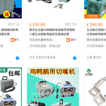
河南
福建
辽宁
安徽
山西
海南
内蒙古
吉林
湖北
湖南
江西
宁夏
350.00
590.00
成交15台
¥
成交76台
¥
青海
陕西
甘肃
四川
 雞鴨鵝用斷嘴
獸用全自動切嘴機斷啄器雞用燙嘴機
全自動切喙機
贵州
西藏
香港
澳门
養雞設備
小雞全自動斷嘴器新型養雞設備
切喙器斷嘴機
6
年
16
年
河北英光農牧科技有限公司
記錄
月均發貨速度：
暫無記錄
月均發貨速度
河北 石家庄市長安區
山東 德州市