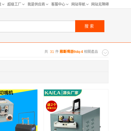
搜索
共
31
件
雞斷嘴器9dq-4
相關產品
购距离:
区
华北区
重庆
河北