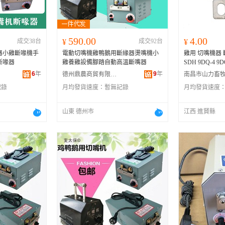
590.00
4.00
成交38台
¥
成交92台
¥
器小雞斷喙機手
電動切嘴機雞鴨鵝用斷緣器燙嘴機小
雞用 切嘴機器 
斷喙器
雞養雞設備腳踏自動高溫斷嘴器
SDH 9DQ-4 9D
6
年
9
年
德州鼎農商貿有限公司
記錄
月均發貨速度：
暫無記錄
月均發貨速度
山東 德州市
江西 進賢縣