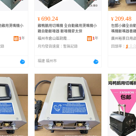
690.24
209.48
¥
¥
動雞用燙嘴機小
雞鴨鵝用切嘴機 全自動雞用燙嘴機小
包郵小雞全自
雞自動斷喙器 斷喙機麥太保
嘴機斷嘴器養
1
年
1
年
福州市倉山區尉霞貿易有限公司
記錄
月均發貨速度：
暫無記錄
回頭率：
福建 福州市