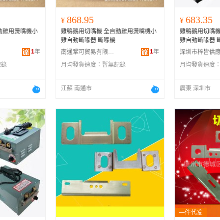
868.95
683.35
¥
¥
動雞用燙嘴機小
雞鴨鵝用切嘴機 全自動雞用燙嘴機小
雞鴨鵝用切嘴機
雞自動斷喙器 斷喙機
雞自動斷喙器 
1
年
1
年
南通鞏可貿易有限公司
記錄
月均發貨速度：
暫無記錄
月均發貨速度
江蘇 南通市
廣東 深圳市