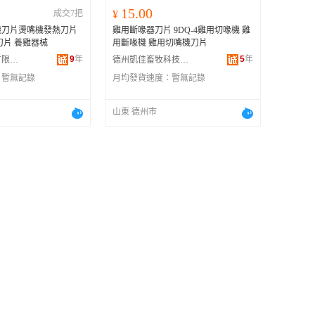
15.00
成交7把
¥
機刀片燙嘴機發熱刀片
雞用斷喙器刀片 9DQ-4雞用切喙機 雞
刀片 養雞器械
用斷喙機 雞用切嘴機刀片
9
年
5
年
德州鼎農商貿有限公司
德州凱佳畜牧科技有限公司
：
暫無記錄
月均發貨速度：
暫無記錄
山東 德州市