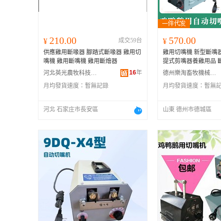
210.00
570.00
¥
成交59台
¥
供應雞用斷喙器 腳踏式斷喙器 雞用切
雞用切嘴機 新型斷嘴
嘴機 雞用斷嘴機 雞用斷燴器
提式剪嘴器養雞用品 
16
年
河北英光農牧科技有限公司
德州樂淘畜牧機械有限公司
月均發貨速度：
暫無記錄
月均發貨速度：
暫無
河北 石家庄市長安區
山東 德州市德城區