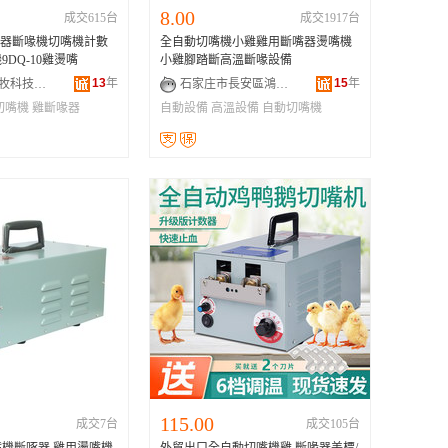
8.00
成交615台
成交1917台
斷喙器斷喙機切嘴機計數
全自動切嘴機小雞雞用斷嘴器燙嘴機
DQ-10雞燙嘴
小雞腳踏斷高溫斷喙設備
13
年
15
年
德州鴻泰農牧科技有限公司
石家庄市長安區鴻康獸用器械批發部
切嘴機
雞斷喙器
自動設備
高溫設備
自動切嘴機
115.00
成交7台
成交105台