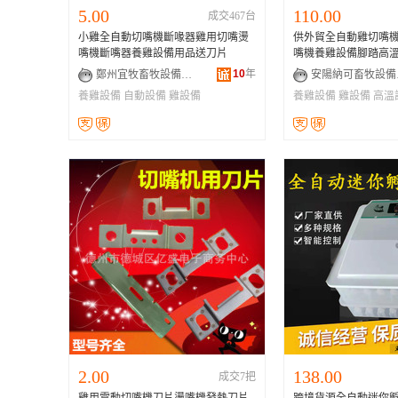
5.00
110.00
成交467台
小雞全自動切嘴機斷喙器雞用切嘴燙
供外貿全自動雞切嘴
嘴機斷嘴器養雞設備用品送刀片
嘴機養雞設備腳踏高
10
年
鄭州宜牧畜牧設備有限公司
安陽
養雞設備
自動設備
雞設備
養雞設備
雞設備
高溫
2.00
138.00
成交7把