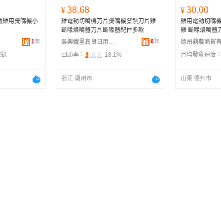
38.68
30.00
¥
¥
動雞用燙嘴機小
雞電動切嘴機刀片燙嘴機發熱刀片雞
雞用電動切嘴
斷喙烙嘴器刀片斷喙器配件多款
雞 斷喙烙嘴器
1
年
6
年
吳興織里鑫良日用百貨經營部
記錄
回頭率：
18.1%
月均發貨速度
浙江 湖州市
山東 德州市