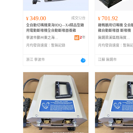
349.00
701.92
¥
成交52台
¥
全自動切嘴機東海9DQ—X4精品型雞
雞鴨鵝用切嘴機 全自
用電動斷喙機全自動斷喙器養雞
雞自動斷喙器 斷喙機
2
年
寧波市鄞州東之海農牧設備有限公司
無錫梁溪區翔海貿易商行
月均發貨速度：
暫無記錄
月均發貨速度：
暫無
浙江 寧波市
江蘇 無錫市