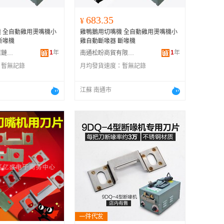
683.35
¥
 全自動雞用燙嘴機小
雞鴨鵝用切嘴機 全自動雞用燙嘴機小
斷喙機
雞自動斷喙器 斷喙機
1
年
1
年
深圳市梓皆供應鏈有限公司
南通松盼商貿有限公司
：
暫無記錄
月均發貨速度：
暫無記錄
江蘇 南通市