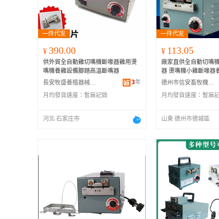
390.00
113.05
¥
¥
供外貿全自動雞切嘴機斷喙器雞用燙
廠家直供全自動切嘴機
嘴機養雞設備腳踏高溫斷嘴器
器 燙嘴機小雞斷喙器
3
年
長安牧盛養殖器械經銷處
德州市信安畜牧機械有限公司
月均發貨速度：
暫無記錄
月均發貨速度：
暫無
河北 石家庄市
山東 德州市德城區