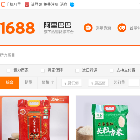
海量貨源
首單
所有類目
實力商家
買家保障
進口貨源
支持支付寶
綜合
銷量
價格
確定
起訂量