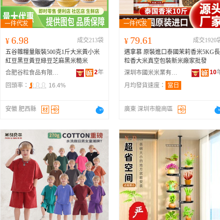
6.98
79.61
¥
成交213袋
¥
成交1920
五谷雜糧量販裝500克1斤大米黃小米
邁拿慕 原裝進口泰國茉莉香米5KG長
紅豆黑豆黃豆綠豆芝麻黑米糙米
粒香大米真空包裝新米廠家批發
2
年
10
合肥谷粒食品有限公司
深圳市國米米業有限公司
回頭率：
16.4%
月均發貨速度：
當日
安徽 肥西縣
廣東 深圳市龍崗區