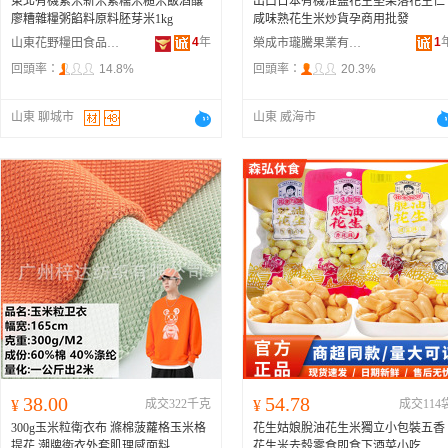
東北有機紫米新米紫糯米糙米飯酒釀
出口日本有機淮鹽花生堅果落花生仁
廖糟雜糧粥餡料原料胚芽米1kg
咸味熟花生米炒貨孕商用批發
4
年
1
山東花野糧田食品有限公司
榮成市瓏騰果業有限公司
回頭率：
14.8%
回頭率：
20.3%
山東 聊城市
山東 威海市
38.00
54.78
¥
成交322千克
¥
成交114
300g玉米粒衛衣布 滌棉菠蘿格玉米格
花生姑娘脫油花生米獨立小包裝五香
提花 潮牌衛衣外套肌理感面料
花生米去殼零食即食下酒菜小吃