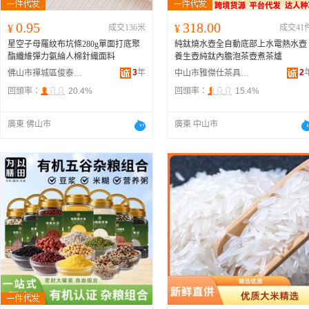
0.95
318.00
¥
成交136米
¥
成交41
星空子母羅紋布坑條280g單面打底聚
純鈦燒水壺全自動底部上水電熱水壺
酯纖維彈力氨綸人棉針織面料
養生壺純鈦內膽泡茶壺煮茶爐
3
年
2
佛山市禪城區俊泰紡織廠
中山市雅傑仕茶具有限公司
回頭率：
20.4%
回頭率：
15.4%
廣東 佛山市
廣東 中山市