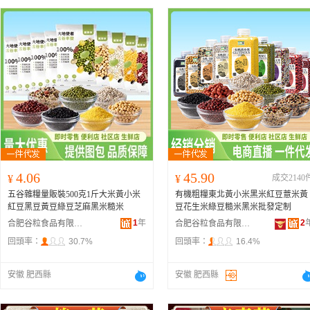
4.06
45.90
¥
¥
成交2140
五谷雜糧量販裝500克1斤大米黃小米
有機粗糧東北黃小米黑米紅豆薏米黃
紅豆黑豆黃豆綠豆芝麻黑米糙米
豆花生米綠豆糙米黑米批發定制
1
年
2
合肥谷粒食品有限公司
合肥谷粒食品有限公司
回頭率：
30.7%
回頭率：
16.4%
安徽 肥西縣
安徽 肥西縣