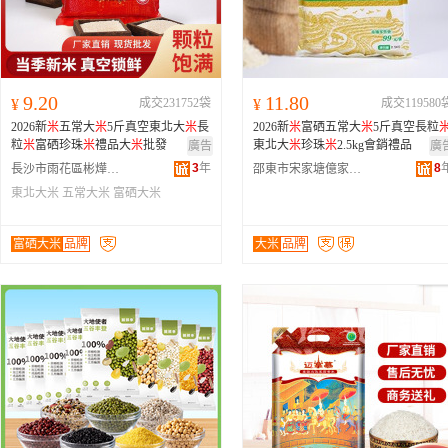
9.20
11.80
¥
成交231752袋
¥
成交119580
2026新
米
五常大
米
5斤真空東北大
米
長
2026新
米
富硒五常大
米
5斤真空長粒
粒
米
富硒珍珠
米
禮品大
米
批發
東北大
米
珍珠
米
2.5kg會銷禮品
廣告
廣
3
年
8
長沙市雨花區彬燁禮品商行
邵東市宋家塘億家人禮品電子商務商行
東北大米
五常大米
富硒大米
富硒大米
品牌
大米
品牌