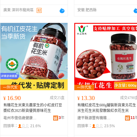
廣東 深圳市龍崗區
安徽 肥西縣
16.90
13.30
¥
成交25盒
¥
成交4790
有機花生米東北農家生的小紅皮打豆
有機紅皮花生600g罐裝新貨東北花生
漿紅衣2025新貨優質原味花生
米生花生米批發散裝紅衣花生米
3
年
11
亳州市億佰歲健康科技有限公司
建平縣源豐有機雜糧有限公司
回頭率：
21.6%
回頭率：
23.5%