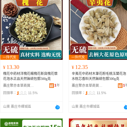
13.30
12.35
¥
¥
槐花中葯材洋槐花楊槐花新貨槐花懷
辛夷花中葯材木筆花粉毛桃玉蘭花泡
花泡水正品天然無硫包郵500g克
水枕芯香料天然無硫包郵500g克
1
年
1
棗庄聚亦本草商貿有限公司
棗庄聚亦本草商貿有限公司
回頭率：
11.5%
回頭率：
11.5%
山東 棗庄市嶧城區
山東 棗庄市嶧城區