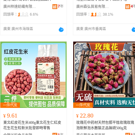
7
年
4
廣州梓達紡織有限公司
廣州森弘貿易有限公司
回頭率：
6.6%
回頭率：
38.1%
廣東 廣州市海珠區
廣東 廣州市番禺區
9.61
22.80
¥
¥
東北紅皮花生米400g東北花生仁紅皮
玫瑰花中葯材天然包郵平陰玫瑰玫瑰
花生花生粒新米批發即時零售
泡新鮮泡水散裝正品無硫500g克