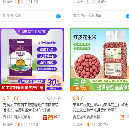
回頭率：
21.9%
回頭率：
6.6%
遼寧 朝陽市
廣東 廣州市海珠區
31.00
9.61
¥
成交46袋
¥
定制加工源頭工廠原糧進口泰國茉莉
東北紅皮花生米400g東北花生仁紅皮
香米2.5kg長粒香大米5斤批米飯
花生花生粒新米批發即時零售
10
年
1
深圳市國米米業有限公司
合肥谷粒食品有限公司
回頭率：
25.6%
回頭率：
30.7%