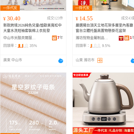
30.40
14.55
¥
成交123件
¥
成交43
新款跨境2026純色兒童t恤歐美寬松中
嚴選陽台頂天立地花架多層室內客廳
大童水洗短袖套裝棉上衣批發
窗台立體托盤高置物懸掛花盆架
7
年
1
中山市米酷貝爾服飾有限公司
濰坊悅物金屬制品有限公司
回頭率：
35%
回頭率：
9.5%
廣東 中山市
山東 濰坊市