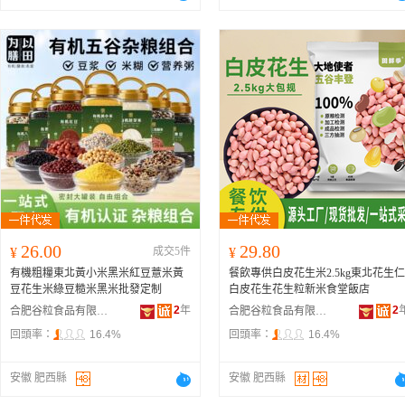
26.00
29.80
¥
成交5件
¥
有機粗糧東北黃小米黑米紅豆薏米黃
餐飲專供白皮花生米2.5kg東北花生仁
豆花生米綠豆糙米黑米批發定制
白皮花生花生粒新米食堂飯店
2
年
2
合肥谷粒食品有限公司
合肥谷粒食品有限公司
回頭率：
16.4%
回頭率：
16.4%
安徽 肥西縣
安徽 肥西縣