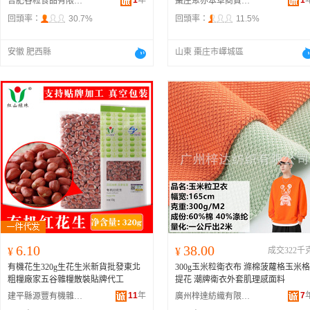
1
年
1
合肥谷粒食品有限公司
棗庄聚亦本草商貿有限公司
回頭率：
30.7%
回頭率：
11.5%
安徽 肥西縣
山東 棗庄市嶧城區
6.10
38.00
¥
¥
成交322千
有機花生320g生花生米新貨批發東北
300g玉米粒衛衣布 滌棉菠蘿格玉米格
粗糧廠家五谷雜糧散裝貼牌代工
提花 潮牌衛衣外套肌理感面料
11
年
7
建平縣源豐有機雜糧有限公司
廣州梓達紡織有限公司