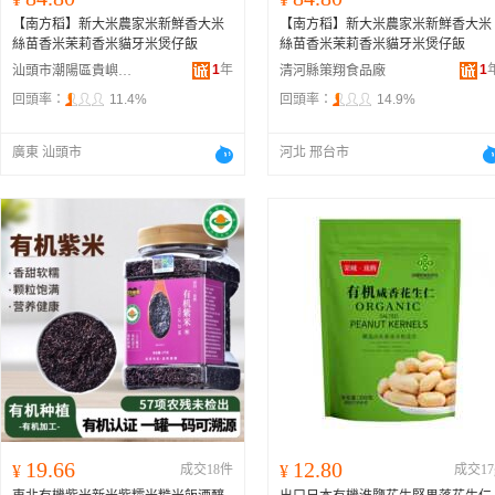
【南方稻】新大米農家米新鮮香大米
【南方稻】新大米農家米新鮮香大米
絲苗香米茉莉香米貓牙米煲仔飯
絲苗香米茉莉香米貓牙米煲仔飯
1
年
1
汕頭市潮陽區貴嶼吉味多食品廠
清河縣策翔食品廠
回頭率：
11.4%
回頭率：
14.9%
廣東 汕頭市
河北 邢台市
19.66
12.80
¥
成交18件
¥
成交17