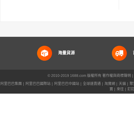
海量貨源
© 2010-2019 1688.com 版權所有
著作權與商標聲明
|
阿里巴巴集團
|
阿里巴巴國際站
|
阿里巴巴中國站
|
全球速賣通
|
淘寶網
|
天貓
|
聚
寶
|
來往
|
釘