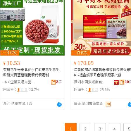
10.53
170.05
¥
¥
有機花生米東北花生仁紅皮花生花生
年貨節禮品邁拿慕泰國茉莉長粒香米
粒新米真空粗糧批發代發定制
KG禮盒燃米五色糙米廠家批發
2
年
10
1688企業采購自營商城
深圳市國米米業有限公司
回頭率：
13.7%
回頭率：
25.6%
浙江 杭州市濱江區
廣東 深圳市龍崗區
1
2
3
4
5