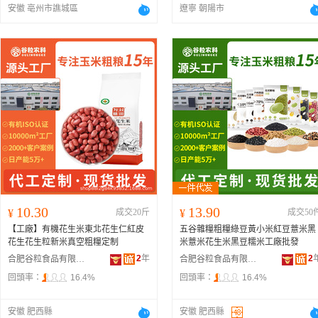
安徽 亳州市譙城區
遼寧 朝陽市
10.30
13.90
¥
成交20斤
¥
成交50
【工廠】有機花生米東北花生仁紅皮
五谷雜糧粗糧綠豆黃小米紅豆薏米黑
花生花生粒新米真空粗糧定制
米薏米花生米黑豆糯米工廠批發
2
年
2
合肥谷粒食品有限公司
合肥谷粒食品有限公司
回頭率：
16.4%
回頭率：
16.4%
安徽 肥西縣
安徽 肥西縣