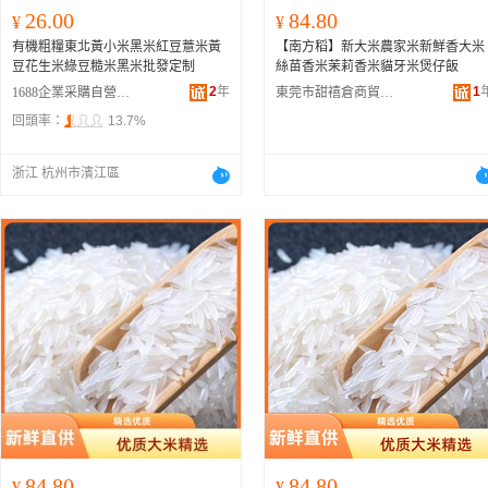
26.00
84.80
¥
¥
有機粗糧東北黃小米黑米紅豆薏米黃
【南方稻】新大米農家米新鮮香大米
豆花生米綠豆糙米黑米批發定制
絲苗香米茉莉香米貓牙米煲仔飯
2
年
1
1688企業采購自營商城
東莞市甜禧倉商貿有限公司
回頭率：
13.7%
浙江 杭州市濱江區
84.80
84.80
¥
¥