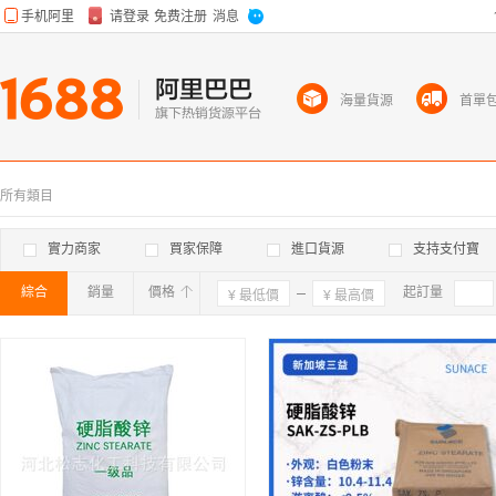
海量貨源
首單
所有類目
實力商家
買家保障
進口貨源
支持支付寶
綜合
銷量
價格
確定
起訂量