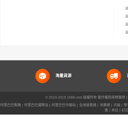
海量貨源
© 2010-2019 1688.com 版權所有
著作權與商標聲明
|
阿里巴巴集團
|
阿里巴巴國際站
|
阿里巴巴中國站
|
全球速賣通
|
淘寶網
|
天貓
|
聚
寶
|
來往
|
釘