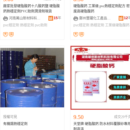
廠家批發硬脂酸鈣十八酸鈣鹽 硬脂酸
硬脂酸鈣 工業級 pvc熱穩定劑配方 密
鈣熱穩定劑PVC助劑潤滑劑現貨
度高硬脂酸鈣
15
年
12
河南萬山新材料科技有限公司
鄭州豐躍化工產品有限公司
pvc穩定劑
熱穩定劑
pvc助劑
pvc穩定劑
熱穩定劑
工業級硬脂酸鈣
9.50
授權可見
成交29千
有機錫熱穩定劑
天堂牌 硬脂酸鈣 防水材料覆膜砂專用
耐高溫