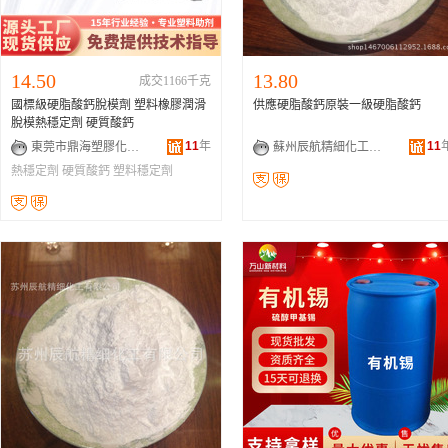
14.50
13.80
成交1166千克
國標級硬脂酸鈣脫模劑 塑料橡膠潤滑
供應硬脂酸鈣原裝一級硬脂酸鈣
脫模熱穩定劑 硬質酸鈣
11
年
11
東莞市鼎海塑膠化工有限公司
蘇州辰航精細化工有限公司
熱穩定劑
硬質酸鈣
塑料穩定劑