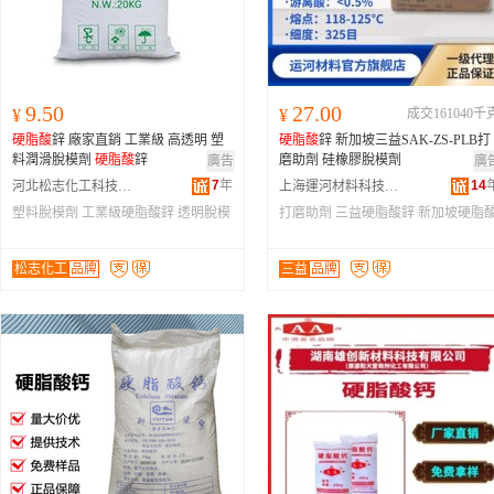
9.50
27.00
¥
¥
成交161040千
硬脂酸
鋅 廠家直銷 工業級 高透明 塑
硬脂酸
鋅 新加坡三益SAK-ZS-PLB打
料潤滑脫模劑
硬脂酸
鋅
磨助劑 硅橡膠脫模劑
廣告
廣
7
年
14
河北松志化工科技有限公司
上海運河材料科技有限公司
塑料脫模劑
工業級硬脂酸鋅
透明脫模
打磨助劑
三益硬脂酸鋅
新加坡硬脂
劑
鋅
松志化工
品牌
三益
品牌