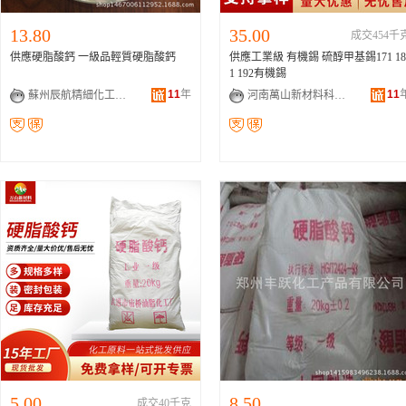
13.80
35.00
成交454千
供應硬脂酸鈣 一級品輕質硬脂酸鈣
供應工業級 有機錫 硫醇甲基錫171 18
1 192有機錫
11
年
11
蘇州辰航精細化工有限公司
河南萬山新材料科技有限公司
5.00
8.50
成交40千克