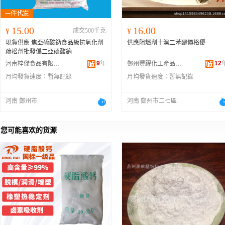
15.00
16.00
¥
成交500千克
¥
現貨供應 焦亞硫酸鈉食品級抗氧化劑
供應阻燃劑十溴二苯醚價格優
疏松劑批發偏二亞硫酸鈉
9
年
12
河南梓傑食品有限公司
鄭州豐躍化工產品有限公司
月均發貨速度：
暫無記錄
月均發貨速度：
暫無記錄
河南 鄭州市
河南 鄭州市二七區
您可能喜欢的货源