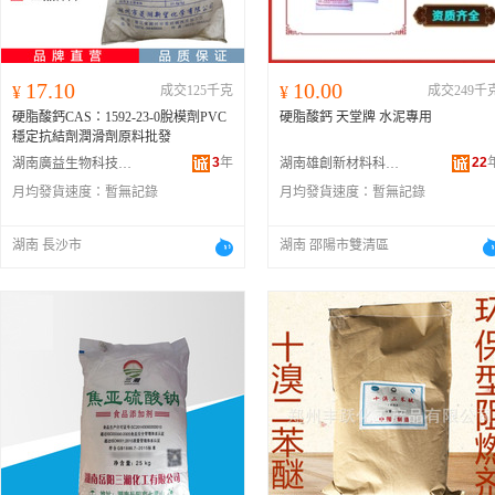
17.10
10.00
¥
成交125千克
¥
成交249千
硬脂酸鈣CAS：1592-23-0脫模劑PVC
硬脂酸鈣 天堂牌 水泥專用
穩定抗結劑潤滑劑原料批發
3
年
22
湖南廣益生物科技有限公司
湖南雄創新材料科技有限公司
月均發貨速度：
暫無記錄
月均發貨速度：
暫無記錄
湖南 長沙市
湖南 邵陽市雙清區