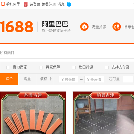
海量貨源
首單
所有類目
實力商家
買家保障
進口貨源
支持支付寶
綜合
銷量
價格
確定
起訂量