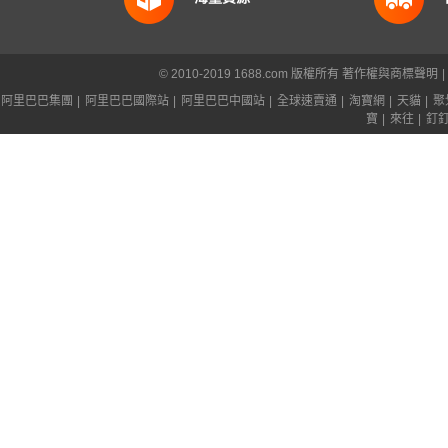
© 2010-2019 1688.com 版權所有
著作權與商標聲明
|
阿里巴巴集團
|
阿里巴巴國際站
|
阿里巴巴中國站
|
全球速賣通
|
淘寶網
|
天貓
|
聚
寶
|
來往
|
釘