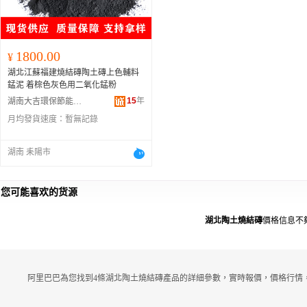
1800.00
¥
湖北江蘇福建燒結磚陶土磚上色輔料
錳泥 着棕色灰色用二氧化錳粉
15
年
湖南大吉環保節能材料有限公司
月均發貨速度：
暫無記錄
湖南 耒陽市
您可能喜欢的货源
湖北陶土燒結磚
價格信息不
阿里巴巴為您找到4條湖北陶土燒結磚產品的詳細參數，實時報價，價格行情