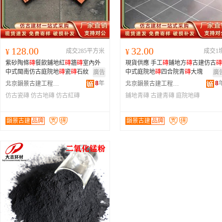
128.00
32.00
¥
成交285平方米
¥
成交1
紫砂陶條
磚
餐飲鋪地紅
磚
牆
磚
室內外
現貨供應 手工
磚
鋪地方
磚
古建仿古
磚
中式閩南仿古庭院地
磚
瓷
磚
石紋
中式庭院地
磚
四合院青
磚
大塊
廣告
廣
8
年
8
北京韻景古建工程有限公司
北京韻景古建工程有限公司
仿古瓷磚
仿古地磚
仿古紅磚
鋪地青磚
古建青磚
庭院地磚
韻景古建
品牌
韻景古建
品牌