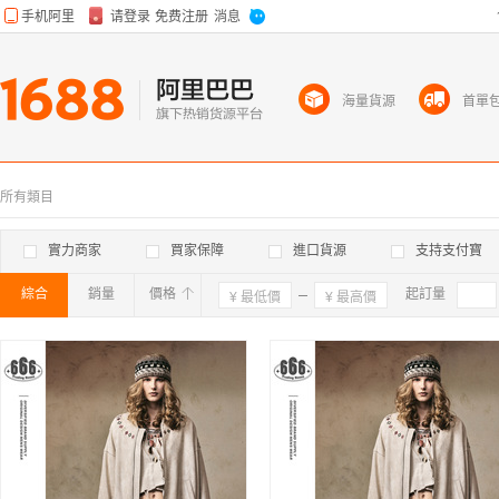
海量貨源
首單
所有類目
實力商家
買家保障
進口貨源
支持支付寶
綜合
銷量
價格
確定
起訂量