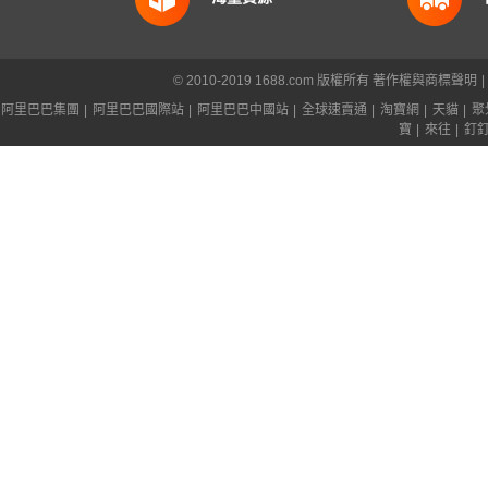
© 2010-2019 1688.com 版權所有
著作權與商標聲明
|
阿里巴巴集團
|
阿里巴巴國際站
|
阿里巴巴中國站
|
全球速賣通
|
淘寶網
|
天貓
|
聚
寶
|
來往
|
釘