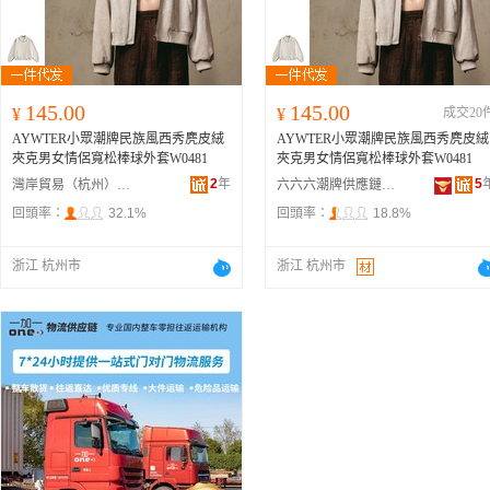
145.00
145.00
¥
¥
成交20
AYWTER小眾潮牌民族風西秀麂皮絨
AYWTER小眾潮牌民族風西秀麂皮絨
夾克男女情侶寬松棒球外套W0481
夾克男女情侶寬松棒球外套W0481
2
年
5
灣岸貿易（杭州）有限公司
六六六潮牌供應鏈(杭州)有限公司
回頭率：
32.1%
回頭率：
18.8%
浙江 杭州市
浙江 杭州市