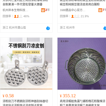
北京同仁堂內廷上用白涼粉薄荷涼粉
豌豆粉涼粉專用粉豌豆淀粉自制家用
自制果凍一件代發批發量大價優
碗豆粉純婉豆做涼皮商用白腸粉
2
年
7
杭州岸本生物科技有限公司
1688選品中心官方供應鏈
回頭率：
46%
回頭率：
21.9%
浙江 杭州市蕭山區
浙江 杭州市
0.58
355.12
¥
¥
涼粉刮刀不銹鋼刮涼粉神器刮絲器切
商用涼蝦娃魚漏勺瀨粉槐花粉酸辣涼
涼皮刮子涼粉旋子涼皮刨子家用
粉工具帶滴溜涼蝦工具模麥太保