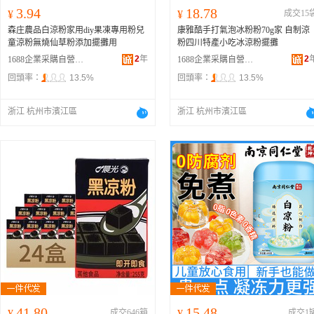
3.94
18.78
¥
¥
成交15
森庄農品白涼粉家用diy果凍專用粉兒
康雅酷手打氣泡冰粉粉70g家 自制涼
童涼粉無燒仙草粉添加擺攤用
粉四川特產小吃冰涼粉擺攤
2
年
2
1688企業采購自營商城
1688企業采購自營商城
回頭率：
13.5%
回頭率：
13.5%
浙江 杭州市濱江區
浙江 杭州市濱江區
41.80
15.48
¥
成交646箱
¥
成交1