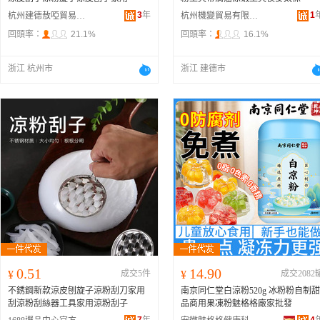
3
年
1
杭州建德敖啞貿易商行
杭州機變貿易有限公司
回頭率：
21.1%
回頭率：
16.1%
浙江 杭州市
浙江 建德市
0.51
14.90
¥
成交5件
¥
成交2082
不銹鋼新款涼皮刨旋子涼粉刮刀家用
南京同仁堂白涼粉520g 冰粉粉自制甜
刮涼粉刮絲器工具家用涼粉刮子
品商用果凍粉魅格格廠家批發