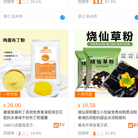
回頭率：
24.1%
回頭率：
87.3%
浙江 杭州市
浙江 杭州市
28.00
10.58
¥
¥
雞蛋焦糖布丁商用免煮果凍家用豆花
燒仙草粉獨立小包裝免煮自制黑涼粉
配料水果味牛奶布丁粉擺攤
果凍奶茶配料甜品冰涼粉原料
7
年
2
1688小店進貨官方供應鏈
義烏市埠沓電子商務商行
回頭率：
19.8%
回頭率：
21.9%