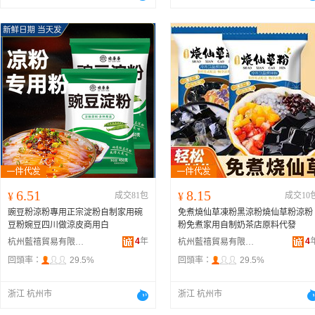
6.51
8.15
¥
成交81包
¥
成交10
豌豆粉涼粉專用正宗淀粉自制家用碗
免煮燒仙草凍粉黑涼粉燒仙草粉涼粉
豆粉婉豆四川做涼皮商用白
粉免煮家用自制奶茶店原料代發
4
年
4
杭州藍禧貿易有限公司
杭州藍禧貿易有限公司
回頭率：
29.5%
回頭率：
29.5%
浙江 杭州市
浙江 杭州市