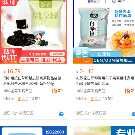
16.79
24.46
¥
¥
雨小姐燒仙草粉雙皮奶奶茶甜品店原
祉淳家白涼粉專用布丁果凍果汁家用
料配料白涼粉黑涼粉仙草粉500g
奶茶冷飲店商用冰涼
2
年
2
1688企業采購自營商城
1688企業采購自營商城
回頭率：
13.5%
回頭率：
13.5%
浙江 杭州市濱江區
浙江 杭州市濱江區