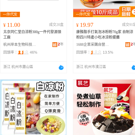
11.00
19.97
¥
成交20盒
¥
成交91
北京同仁堂白涼粉300g一件代發源頭
康雅酷手打氣泡冰粉粉70g家 自制涼
工廠
粉四川特產小吃冰涼粉擺攤
2
年
2
杭州岸本生物科技有限公司
1688企業采購自營商城
回頭率：
46%
回頭率：
13.5%
浙江 杭州市蕭山區
浙江 杭州市濱江區