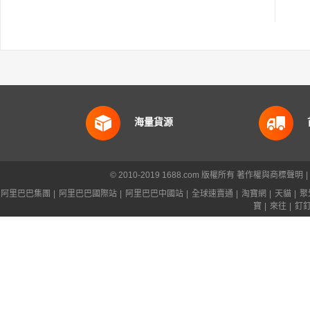
海量貨源
© 2010-2019 1688.com 版權所有
著作權與商標聲明
|
阿里巴巴集團
|
阿里巴巴國際站
|
阿里巴巴中國站
|
全球速賣通
|
淘寶網
|
天貓
|
聚
寶
|
來往
|
釘