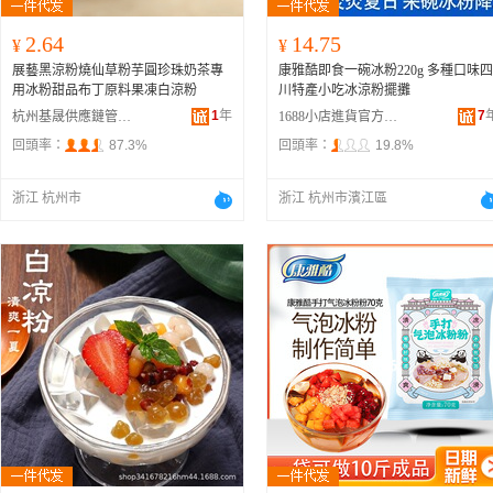
2.64
14.75
¥
¥
展藝黑涼粉燒仙草粉芋圓珍珠奶茶專
康雅酷即食一碗冰粉220g 多種口味四
用冰粉甜品布丁原料果凍白涼粉
川特產小吃冰涼粉擺攤
1
年
7
杭州基晟供應鏈管理有限公司
1688小店進貨官方供應鏈
回頭率：
87.3%
回頭率：
19.8%
浙江 杭州市
浙江 杭州市濱江區