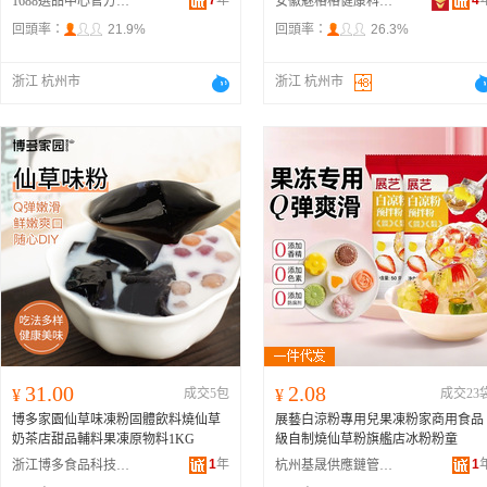
7
年
4
1688選品中心官方供應鏈
安徽魅格格健康科技有限公司
回頭率：
21.9%
回頭率：
26.3%
浙江 杭州市
浙江 杭州市
31.00
2.08
¥
成交5包
¥
成交23
博多家園仙草味凍粉固體飲料燒仙草
展藝白涼粉專用兒果凍粉家商用食品
奶茶店甜品輔料果凍原物料1KG
級自制燒仙草粉旗艦店冰粉粉童
1
年
1
浙江博多食品科技有限責任公司
杭州基晟供應鏈管理有限公司