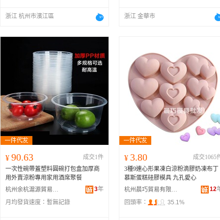
浙江 杭州市濱江區
浙江 金華市
90.63
3.80
¥
成交1件
¥
成交1065
一次性碗帶蓋塑料圓碗打包盒加厚商
3種9連心形果凍白涼粉滴膠奶凍布丁
用外賣涼粉專用家用酒席聚餐
慕斯蛋糕硅膠模具 九孔愛心
3
年
12
杭州余杭滬源貿易商行
杭州晨巧貿易有限公司
月均發貨速度：
暫無記錄
回頭率：
35.1%