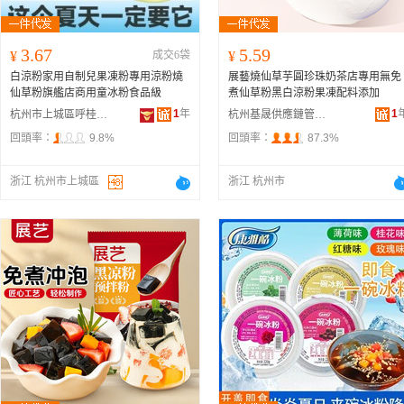
3.67
5.59
¥
成交6袋
¥
白涼粉家用自制兒果凍粉專用涼粉燒
展藝燒仙草芋圓珍珠奶茶店專用無免
仙草粉旗艦店商用童冰粉食品級
煮仙草粉黑白涼粉果凍配料添加
1
年
1
杭州市上城區呼桂貿易商行
杭州基晟供應鏈管理有限公司
回頭率：
9.8%
回頭率：
87.3%
浙江 杭州市上城區
浙江 杭州市