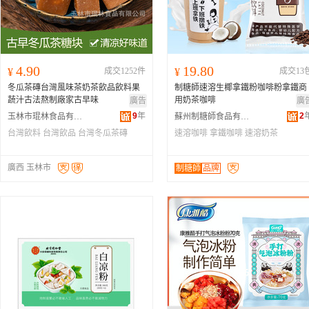
4.90
19.80
¥
成交1252件
¥
成交13
冬瓜茶磚台灣風味茶奶茶飲品飲料果
制糖師速溶生椰拿鐵粉咖啡粉拿鐵商
蔬汁古法熬制廠家古早味
用奶茶咖啡
廣告
廣
9
年
2
玉林市琨林食品有限公司
蘇州制糖師食品有限公司
台灣飲料
台灣飲品
台灣冬瓜茶磚
速溶咖啡
拿鐵咖啡
速溶奶茶
廣西 玉林市
制糖師
品牌