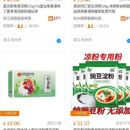
晨光即食黑涼粉255g*24盒仙草果凍布
南京同仁堂白涼粉520g 冰粉粉自制甜
丁夏季清涼飲料燒仙草
品商用果凍粉廠家批發代發
17
年
3
浙江真韓貿易有限公司
杭州璇際醫療科技有限公司
回頭率：
38.9%
回頭率：
43.2%
浙江 杭州市
浙江 杭州市
10.00
31.57
¥
成交21盒
¥
成交3千