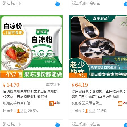
浙江 杭州市
浙江 杭州市余杭區
14.70
64.19
¥
成交31件
¥
白涼粉家用兒童透明果凍自制家用奶
森庄農品龜苓膏粉家用正宗梧州龜苓
茶店商用白涼粉擺攤批發代發
膏粉自制奶茶店仙草黑涼粉商用
4
年
2
杭州藍禧貿易有限公司
1688企業采購自營商城
回頭率：
29.5%
回頭率：
13.5%
浙江 杭州市
浙江 杭州市濱江區