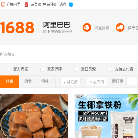
海量貨源
首單
所有類目
實力商家
買家保障
進口貨源
支持支付寶
綜合
銷量
價格
確定
起訂量