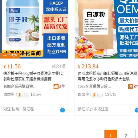
11.56
213.84
¥
成交1罐
¥
速溶椰子粉400g椰子原漿沖泡早餐代
原味冰粉粉商用網紅擺攤四川白涼粉
餐粉粉廠家加工膳食纖維無糖
專用免煮冰冰粉特色飲品大包裝
2
年
2
1688企業采購自營商城
1688企業采購自營商城
回頭率：
13.5%
回頭率：
13.5%
浙江 杭州市濱江區
浙江 杭州市濱江區
1
2