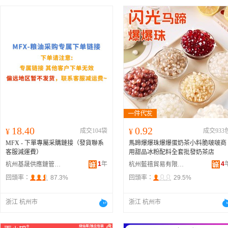
18.40
0.92
¥
成交104袋
¥
成交933
MFX - 下單專屬采購鏈接（發貨聯系
馬蹄爆爆珠爆爆蛋奶茶小料脆啵啵商
客服減運費）
用甜品冰粉配料全套批發奶茶店
1
年
4
杭州基晟供應鏈管理有限公司
杭州藍禧貿易有限公司
回頭率：
87.3%
回頭率：
29.5%
浙江 杭州市
浙江 杭州市