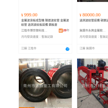
999.00
80000.00
¥
¥
金屬波浪板成型機 隧道波紋管 金屬波
涵洞波紋管設備 碳鋼
紋管 涵洞波紋板設備 鋼板倉
20
年
江陰市博世傑科技有限公司
無錫市永興金屬軟管有限公司
月均發貨速度：
暫無記錄
月均發貨速度：
暫無
江蘇 江陰市
江蘇 無錫市