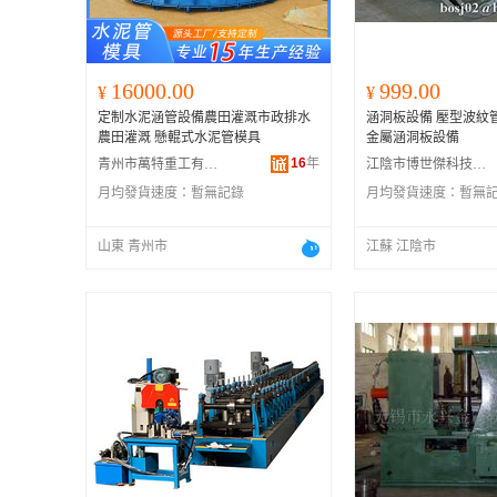
16000.00
999.00
¥
¥
定制水泥涵管設備農田灌溉市政排水
涵洞板設備 壓型波紋
農田灌溉 懸輥式水泥管模具
金屬涵洞板設備
16
年
青州市萬特重工有限公司
江陰市博世傑科技有限公司
月均發貨速度：
暫無記錄
月均發貨速度：
暫無
山東 青州市
江蘇 江陰市