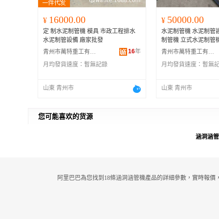
16000.00
50000.00
¥
¥
定 制水泥制管機 模具 市政工程排水
水泥制管機 水泥制管
水泥制管設備 廠家批發
制管機 立式水泥制管
16
年
青州市萬特重工有限公司
青州市萬特重工有限公司
月均發貨速度：
暫無記錄
月均發貨速度：
暫無
山東 青州市
山東 青州市
您可能喜欢的货源
涵洞涵管
阿里巴巴為您找到18條涵洞涵管機產品的詳細參數，實時報價