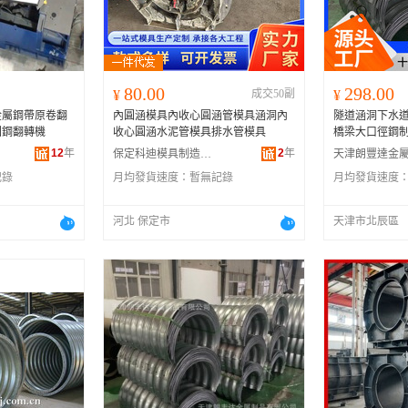
河南
福建
辽宁
安徽
山西
海南
内蒙古
吉林
湖北
湖南
江西
宁夏
80.00
298.00
¥
成交50副
¥
青海
陕西
甘肃
四川
金屬鋼帶原卷翻
內圓涵模具內收心圓涵管模具涵洞內
隧道涵洞下水道
贵州
西藏
香港
澳门
圓鋼翻轉機
收心圓涵水泥管模具排水管模具
橋梁大口徑鋼
12
年
2
年
保定科迪模具制造有限公司
記錄
月均發貨速度：
暫無記錄
月均發貨速度
河北 保定市
天津市北辰區