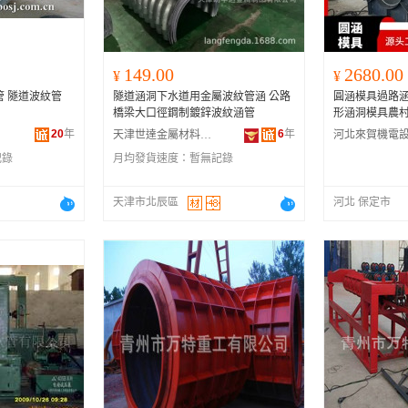
149.00
2680.00
¥
¥
管 隧道波紋管
隧道涵洞下水道用金屬波紋管涵 公路
圓涵模具過路
橋梁大口徑鋼制鍍鋅波紋涵管
形涵洞模具農
20
年
6
年
天津世達金屬材料有限公司
記錄
月均發貨速度：
暫無記錄
天津市北辰區
河北 保定市