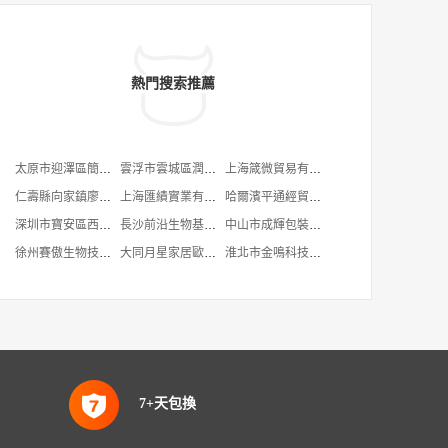
熱門搜索推薦
太原市迎澤區簡凡服飾店
雲浮市雲城區潤盛環能能源設備有限公司
上海箴微貿易有限公司
仁壽縣向家鎮廖德英茶館
上海匯績實業有限公司
哈爾濱平通經貿有限公司
深圳市寶安區西鄉好姑涼服裝商行
長沙前沿生物基因咨詢有限公司
中山市成輝包裝制品有限公司
徐州賽傲生物技術有限公司
大同月星家居歐可麗布藝軟裝館
淮北市金鳴科技發展有限責任公司
7+天包換