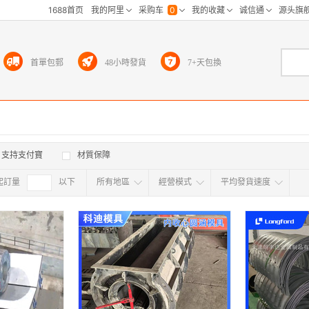
首單包郵
48小時發貨
7+天包換
支持支付寶
材質保障
起訂量
確定
以下
所有地區
經營模式
平均發貨速度
所有地区
采
江浙沪
华东区
华南区
华中
海外
北京
上海
天津
广东
浙江
江苏
山东