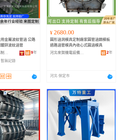
广西
黑龙江
新疆
2680.00
¥
云南
用金屬波紋管涵 公路
圓形涵洞模具定制廠家圓管涵鋼模板
台湾
制鍍鋅波紋涵管
過路涵管模具內收心式圓涵模具
9
年
2
年
天津朗豐達金屬制品有限公司
河北來賀機電設備制造有限公司
：
暫無記錄
河北 保定市