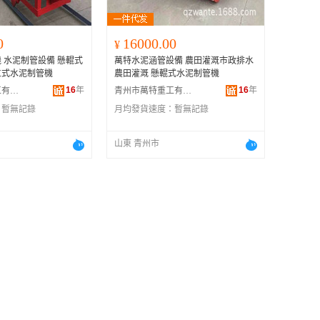
0
16000.00
¥
 水泥制管設備 懸輥式
萬特水泥涵管設備 農田灌溉市政排水
立式水泥制管機
農田灌溉 懸輥式水泥制管機
16
年
16
年
青州市萬特重工有限公司
青州市萬特重工有限公司
：
暫無記錄
月均發貨速度：
暫無記錄
山東 青州市