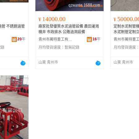
14000.00
50000.0
¥
¥
涵管 不銹鋼涵管
廠家批發優質水泥涵管設備 農田灌溉
定制水泥制管機
機井 市政排水 公路涵洞設備
水泥制管定制
20
年
16
年
青州市萬特重工有限公司
記錄
月均發貨速度：
暫無記錄
月均發貨速度
山東 青州市
山東 青州市