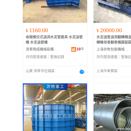
1160.00
20000.00
¥
¥
收縮推拉式涵洞水泥管磨具 水泥涵管
水泥涵管涵洞翻轉機
機 水泥涵管機
轉機母卷翻卷機圓錠
10
年
濟寧雨成機械設備有限公司
上海京牧包裝機械制造有限公司
月均發貨速度：
暫無記錄
月均發貨速度：
暫無
山東 濟寧市任城區
上海市奉賢區