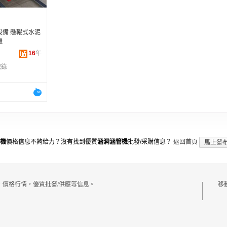
設備 懸輥式水泥
機
16
年
記錄
機
價格信息不夠給力？沒有找到優質
涵洞涵管機
批發/采購信息？
返回首頁
馬上發
，價格行情，優質批發/供應等信息。
移