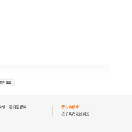
布詢價單
動版：
涵洞涵管機
發布詢價單
讓千萬商家找到您