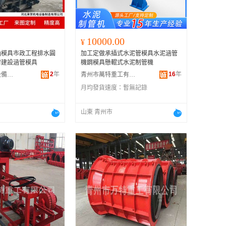
10000.00
¥
涵模具市政工程排水圓
加工定做承插式水泥管模具水泥涵管
村建設涵管模具
機鋼模具懸輥式水泥制管機
2
年
16
年
河北來賀機電設備制造有限公司
青州市萬特重工有限公司
月均發貨速度：
暫無記錄
山東 青州市