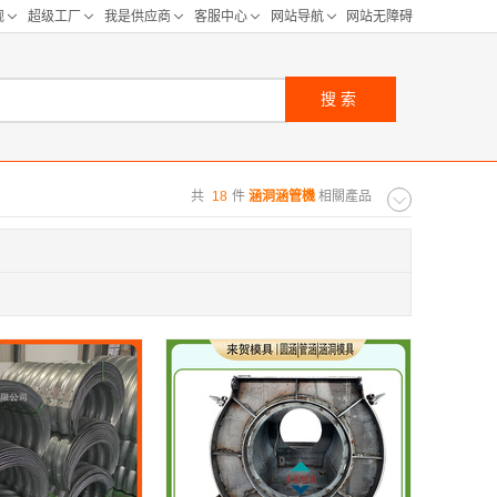
搜索
共
18
件
涵洞涵管機
相關產品
购距离:
区
华北区
重庆
河北