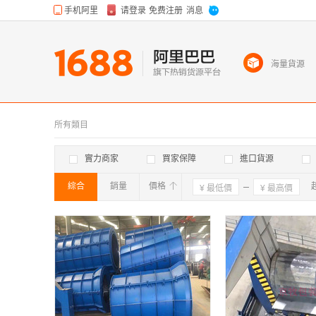
海量貨源
所有類目
實力商家
買家保障
進口貨源
綜合
銷量
價格
確定