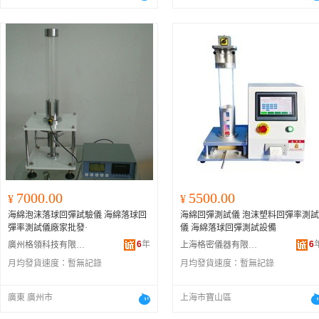
7000.00
5500.00
¥
¥
海綿泡沫落球回彈試驗儀 海綿落球回
海綿回彈測試儀 泡沫塑料回彈率測試
彈率測試儀廠家批發·
儀 海綿落球回彈測試設備
6
年
6
廣州格領科技有限公司
上海格密儀器有限公司
月均發貨速度：
暫無記錄
月均發貨速度：
暫無記錄
廣東 廣州市
上海市寶山區