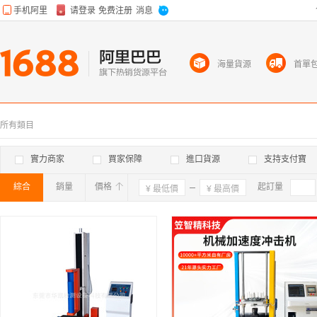
海量貨源
首單
所有類目
實力商家
買家保障
進口貨源
支持支付寶
綜合
銷量
價格
確定
起訂量