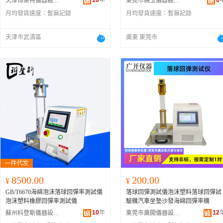
10
年
6
天津博萊特儀器設備有限公司
東莞市精玉儀器設備科技有限公司
月均發貨速度：
暫無記錄
月均發貨速度：
暫無記錄
天津市武清區
廣東 東莞市
8500.00
200.00
¥
¥
GB/T6670海綿泡沫落球回彈率測試儀
落球回彈測試儀泡沫塑料落球回彈試
泡沫塑料橡膠回彈率測試儀
驗機汽車坐墊沙發海綿回彈率機
10
年
12
蘇州科登斯儀器設備有限公司
東莞市廣開儀器設備有限公司