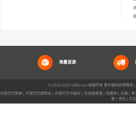
海量貨源
© 2010-2019 1688.com 版權所有
著作權與商標聲明
|
阿里巴巴集團
|
阿里巴巴國際站
|
阿里巴巴中國站
|
全球速賣通
|
淘寶網
|
天貓
|
聚
寶
|
來往
|
釘