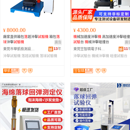
8000.00
4300.00
¥
¥
廠家直供箱包
落
錘沖擊
試驗
機
箱包
落
機
械加速度沖擊
機
高加速度沖擊碰撞
球
沖擊
試驗
機
試驗
台
機
械沖擊碰撞台
廣告
廣
13
年
11
東莞市華凱檢測設備科技有限公司
東莞笠智精電子科技有限公司
沖擊試驗機
落錘試驗機
落球試驗機
沖擊試驗台
機械沖擊機
碰撞試驗台
華凱
品牌
笠智精
品牌