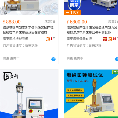
888.00
6800.00
¥
成交7台
¥
成交2
海綿落球回彈率測定儀泡沫落球回彈
海達落球回彈性測試機海綿回彈力試
試驗機塑料床墊落球回彈實驗機
驗機泡沫塑料床墊回彈率測試儀
1
年
19
廣東南檢機械設備有限公司
廣東海達儀器有限公司
月均發貨速度：
暫無記錄
月均發貨速度：
暫無記錄
廣東 東莞市
廣東 東莞市