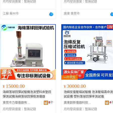
月均發貨速度：
暫無記錄
月均發貨速度：
暫無記錄
江蘇 蘇州市
廣東 東莞市
15000.00
30000.00
¥
¥
海綿落球回彈試驗機泡沫塑料床墊回
泡綿反復壓縮試驗機 泡沫壓縮壽命測
彈測試機海綿落球回彈檢測儀器
試設備 塑料落球回彈率測試儀
8
年
4
東莞市力雄儀器有限公司
廣東創新儀器科技有限公司
月均發貨速度：
暫無記錄
月均發貨速度：
暫無記錄