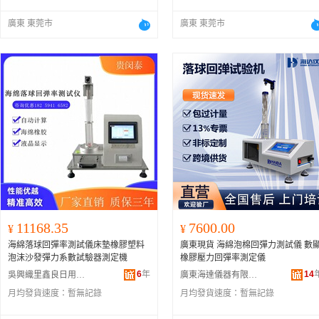
廣東 東莞市
廣東 東莞市
11168.35
7600.00
¥
¥
海綿落球回彈率測試儀床墊橡膠塑料
廣東現貨 海綿泡棉回彈力測試儀 數
泡沫沙發彈力系數試驗器測定機
橡膠壓力回彈率測定儀
6
年
14
吳興織里鑫良日用百貨經營部
廣東海達儀器有限公司
月均發貨速度：
暫無記錄
月均發貨速度：
暫無記錄