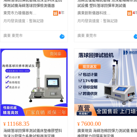
海綿落球回彈試驗機泡沫塑料床墊回
泡綿反復壓縮試驗機 泡沫壓縮壽命測
彈測試機海綿落球回彈檢測儀器
試設備 塑料落球回彈率測試儀
8
年
4
東莞市力雄儀器有限公司
廣東創新儀器科技有限公司
月均發貨速度：
暫無記錄
月均發貨速度：
暫無記錄
廣東 東莞市
廣東 東莞市
11168.35
7600.00
¥
¥
海綿落球回彈率測試儀床墊橡膠塑料
廣東現貨 海綿泡棉回彈力測試儀 數
泡沫沙發彈力系數試驗器測定機
橡膠壓力回彈率測定儀