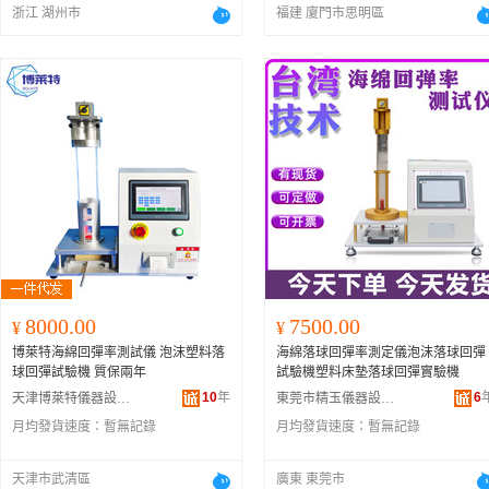
浙江 湖州市
福建 廈門市思明區
8000.00
7500.00
¥
¥
博萊特海綿回彈率測試儀 泡沫塑料落
海綿落球回彈率測定儀泡沫落球回彈
球回彈試驗機 質保兩年
試驗機塑料床墊落球回彈實驗機
10
年
6
天津博萊特儀器設備有限公司
東莞市精玉儀器設備科技有限公司
月均發貨速度：
暫無記錄
月均發貨速度：
暫無記錄
天津市武清區
廣東 東莞市