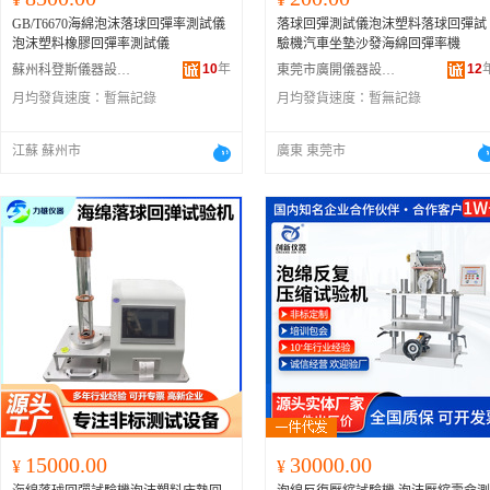
GB/T6670海綿泡沫落球回彈率測試儀
落球回彈測試儀泡沫塑料落球回彈試
泡沫塑料橡膠回彈率測試儀
驗機汽車坐墊沙發海綿回彈率機
10
年
12
蘇州科登斯儀器設備有限公司
東莞市廣開儀器設備有限公司
月均發貨速度：
暫無記錄
月均發貨速度：
暫無記錄
江蘇 蘇州市
廣東 東莞市
15000.00
30000.00
¥
¥