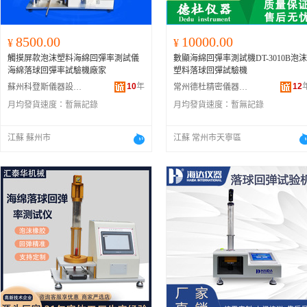
8500.00
10000.00
¥
¥
觸摸屏款泡沫塑料海綿回彈率測試儀
數顯海綿回彈率測試機DT-3010B泡沫
海綿落球回彈率試驗機廠家
塑料落球回彈試驗機
10
年
12
蘇州科登斯儀器設備有限公司
常州德杜精密儀器有限公司
月均發貨速度：
暫無記錄
月均發貨速度：
暫無記錄
江蘇 蘇州市
江蘇 常州市天寧區