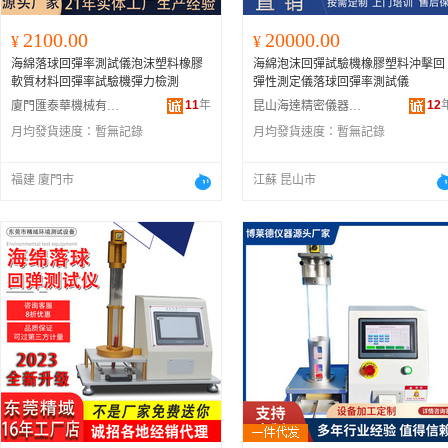
2100.00
20000.00
¥
¥
海綿落球回彈率測試儀泡沫塑料橡膠
海綿泡沫回彈試驗機橡膠塑料沖擊回
軟質材料回彈率試驗機彈力檢測
彈性測定儀落球回彈率測試儀
11
年
12
廈門匯泰華機械有限公司
昆山海達精密儀器有限公司
月均發貨速度：
暫無記錄
月均發貨速度：
暫無記錄
福建 廈門市
江蘇 昆山市