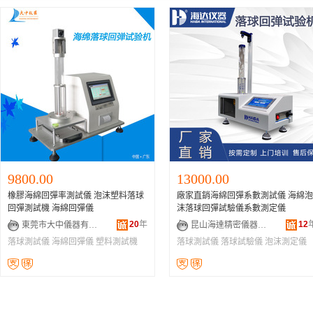
9800.00
13000.00
橡膠海綿回彈率測試儀 泡沫塑料落球
廠家直銷海綿回彈系數測試儀 海綿泡
回彈測試機 海綿回彈儀
沫落球回彈試驗儀系數測定儀
20
年
12
東莞市大中儀器有限公司
昆山海達精密儀器有限公司
落球測試儀
海綿回彈儀
塑料測試機
落球測試儀
落球試驗儀
泡沫測定儀