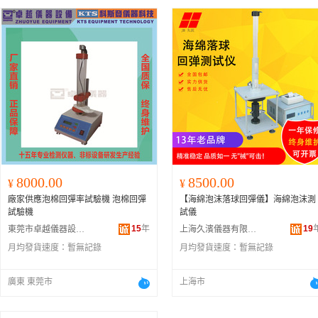
8000.00
8500.00
¥
¥
廠家供應泡棉回彈率試驗機 泡棉回彈
【海綿泡沫落球回彈儀】海綿泡沫測
試驗機
試儀
15
年
19
東莞市卓越儀器設備有限公司
上海久濱儀器有限公司
月均發貨速度：
暫無記錄
月均發貨速度：
暫無記錄
廣東 東莞市
上海市