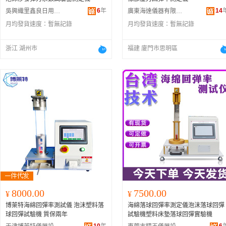
6
年
14
吳興織里鑫良日用百貨經營部
廣東海達儀器有限公司
月均發貨速度：
暫無記錄
月均發貨速度：
暫無記錄
浙江 湖州市
福建 廈門市思明區
8000.00
7500.00
¥
¥
博萊特海綿回彈率測試儀 泡沫塑料落
海綿落球回彈率測定儀泡沫落球回彈
球回彈試驗機 質保兩年
試驗機塑料床墊落球回彈實驗機