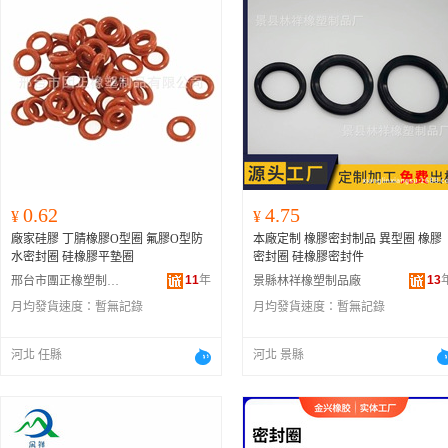
0.62
4.75
¥
¥
廠家硅膠 丁腈橡膠O型圈 氟膠O型防
本廠定制 橡膠密封制品 異型圈 橡膠
水密封圈 硅橡膠平墊圈
密封圈 硅橡膠密封件
11
年
13
邢台市團正橡塑制品有限公司
景縣林祥橡塑制品廠
月均發貨速度：
暫無記錄
月均發貨速度：
暫無記錄
河北 任縣
河北 景縣