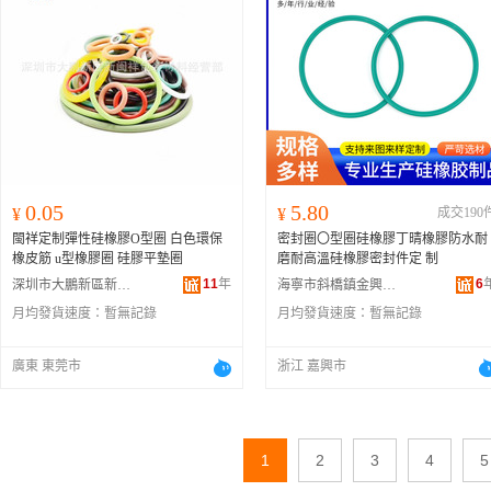
0.05
5.80
¥
¥
成交190
閩祥定制彈性硅橡膠O型圈 白色環保
密封圈〇型圈硅橡膠丁晴橡膠防水耐
橡皮筋 u型橡膠圈 硅膠平墊圈
磨耐高溫硅橡膠密封件定 制
11
年
6
深圳市大鵬新區新閩祥包裝材料經營部
海寧市斜橋鎮金興橡膠制品廠
月均發貨速度：
暫無記錄
月均發貨速度：
暫無記錄
廣東 東莞市
浙江 嘉興市
1
2
3
4
5