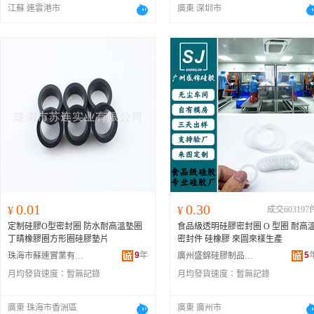
江蘇 連雲港市
廣東 深圳市
0.01
0.30
¥
¥
成交603197
定制硅膠O型密封圈 防水耐高溫墊圈
食品級透明硅膠密封圈 O 型圈 耐高
丁晴橡膠圈方形圈硅膠墊片
密封件 硅橡膠 來圖來樣生產
9
年
5
珠海市蘇連實業有限公司
廣州盛錦硅膠制品有限公司
月均發貨速度：
暫無記錄
月均發貨速度：
暫無記錄
廣東 珠海市香洲區
廣東 廣州市