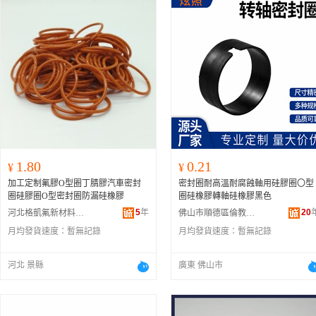
1.80
0.21
¥
¥
加工定制氟膠O型圈丁腈膠汽車密封
密封圈耐高溫耐腐蝕軸用硅膠圈〇型
圈硅膠圈O型密封圈防漏硅橡膠
圈硅橡膠轉軸硅橡膠黑色
5
年
20
河北格凱氟新材料科技有限公司
佛山市順德區倫教炫照五金塑膠廠
月均發貨速度：
暫無記錄
月均發貨速度：
暫無記錄
河北 景縣
廣東 佛山市