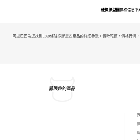
硅橡膠型圈
價格信息不
阿里巴巴為您找到3369條硅橡膠型圈產品的詳細參數，實時報價，價格行情，
感興趣的產品