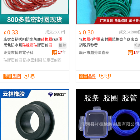
0.33
0.30
¥
成交26001件
¥
成交345908
廠家直銷透明防水防塵
硅
橡膠
O形
圈
氟
橡膠
O
型
圈
密封
圈
規格齊全廠家直
黑色防水氟
硅
橡膠
硅
膠密封
圈
銷現貨秒發
推薦
推
17
年
14
東莞市博皓電子科技有限公司
廣州市越秀區鑫泰橡膠制品經營部
硅膠密封圈
防水密封圈
防塵密封圈
博皓
品牌
鑫泰
品牌