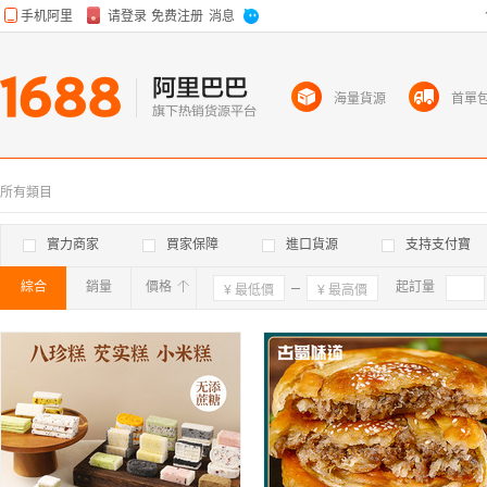
海量貨源
首單
所有類目
實力商家
買家保障
進口貨源
支持支付寶
綜合
銷量
價格
確定
起訂量