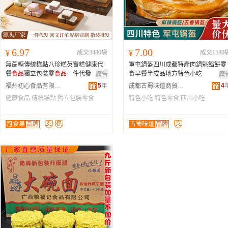
6.97
7.00
¥
成交3480袋
¥
成交1580
無蔗糖傳統糕點八珍糕芡實糕健康代
軍屯鍋盔四川成都特產肉鍋魁餡餅零
餐
食品
獨立包裝零
食品
一件代發
食早餐半成品地方特色小吃
廣告
廣
5
年
4
福州初心食品有限公司
成都古蜀味道商貿有限公司
健康食品
傳統糕點
獨立包裝零食
特色小吃
特色零食
四川小吃
冠食果
品牌
古蜀味道
品牌