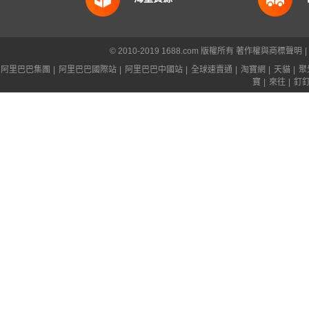
© 2010-2019 1688.com 版權所有
著作權與商標聲明
|
阿里巴巴集團
|
阿里巴巴國際站
|
阿里巴巴中國站
|
全球速賣通
|
淘寶網
|
天貓
|
聚
寶
|
來往
|
釘