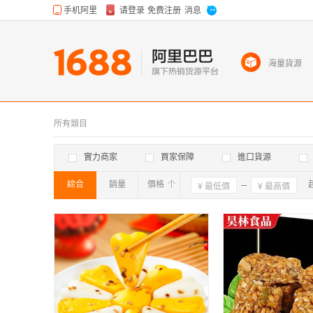
海量貨源
所有類目
實力商家
買家保障
進口貨源
綜合
銷量
價格
確定