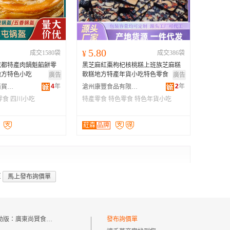
广西
黑龙江
新疆
5.80
成交1580袋
¥
成交386袋
云南
成都特產肉鍋魁餡餅零
黑芝麻紅棗枸杞核桃糕上班族芝麻糕
台湾
地方特色小吃
軟糕地方特產年貨小吃特色零食
廣告
廣告
4
年
2
年
成都古蜀味道商貿有限公司
滄州康豐食品有限公司
零食
四川小吃
特產零食
特色零食
特色年貨小吃
葒森
品牌
頁
馬上發布詢價單
動版：
廣東尚賢食品有限公司
發布詢價單