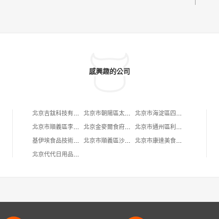
感興趣的公司
北京吉鈦科技有限公司
北京市朝陽區太陽宮鄉許嚇清茶庄
北京市海淀區四道口余凱食品經營部
北京市順義區李橋寶雲餐廳
北京金麥爾食府有限責任公司
北京市通州區利多副食商店
基伊埃食品技術（北京）有限公司
北京市順義區沙嶺利康小賣部
北京市康達美食品店
北京代代日用品銷售中心