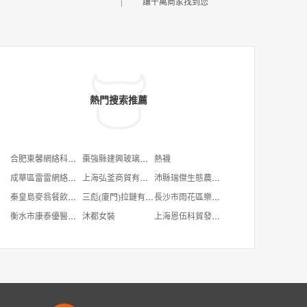
讓千萬商家找到您
熱門搜索推薦
合肥東馨網絡科技有限公司
棗強縣建興玻璃鋼有限公司
熱襪
成華區雷雷網絡工作室
上海弘釜商貿有限公司
沛縣瑞傑生態農業有限公司
秦皇島麥翁餐飲管理有限公司
三彪(廈門)拉鏈有限公司
長沙市雨花區樂意紡織品廠
衡水市康泰優醫療器械有限公司
沐都女裝
上海恩伍科貿發展有限公司