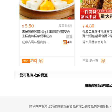
5.50
4.80
¥
成交598盒
¥
古蜀味道蒸糕300g金玉良緣發糕雙色
代發亞麻籽核桃酥無
米糕南瓜糕早餐半成品
酥 代餐解饞零食獨立
廣告
4
年
成都古蜀味道商貿有限公司
滄州昊林食品有限公司
河北 滄州市
other
品牌
您可能喜欢的货源
廣東尚賢食品有限公
阿里巴巴為您找到0條廣東尚賢食品有限公司產品的詳細參數，