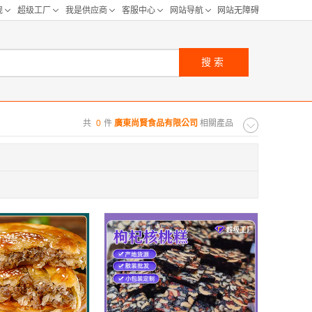
搜索
共
0
件
廣東尚賢食品有限公司
相關產品
购距离:
区
华北区
重庆
河北