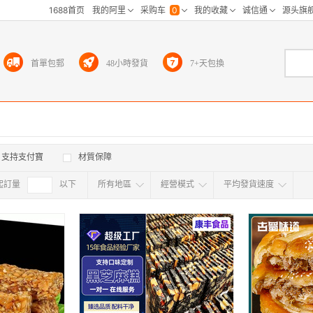
首單包郵
48小時發貨
7+天包換
支持支付寶
材質保障
起訂量
確定
以下
所有地區
經營模式
平均發貨速度
所有地区
采
江浙沪
华东区
华南区
华中
海外
北京
上海
天津
广东
浙江
江苏
山东