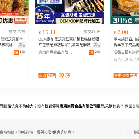
河南
福建
辽宁
安徽
山西
海南
内蒙古
吉林
湖北
湖南
江西
宁夏
15.11
7.00
成交172袋
¥
成交431斤
¥
青海
陕西
甘肃
四川
加蔗糖芝麻花生
OEM定制黑芝麻紅棗核桃軟糕條狀獨
軍屯鍋盔四川
贵州
西藏
香港
澳门
裝核桃酥
立包裝芝麻糕集采批發黑芝麻糕
食早餐半成品
廣告
廣告
1
年
2
年
滄州康豐食品有限公司
特色小吃
特色
葒森
品牌
古蜀味道
品牌
司
價格信息不夠給力？沒有找到優質
廣東尚賢食品有限公司
批發/采購信息？
返回首
實時報價，價格行情，優質批發/供應等信息。
移