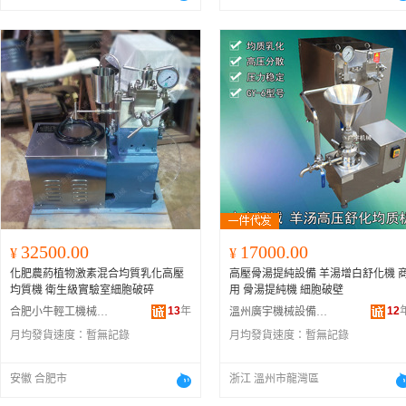
32500.00
17000.00
¥
¥
化肥農葯植物激素混合均質乳化高壓
高壓骨湯提純設備 羊湯增白舒化機 
均質機 衛生級實驗室細胞破碎
用 骨湯提純機 細胞破壁
13
年
12
合肥小牛輕工機械有限公司
溫州廣宇機械設備有限公司
月均發貨速度：
暫無記錄
月均發貨速度：
暫無記錄
安徽 合肥市
浙江 溫州市龍灣區