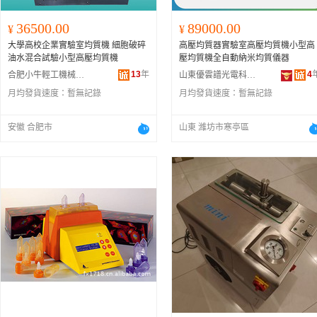
36500.00
89000.00
¥
¥
大學高校企業實驗室均質機 細胞破碎
高壓均質器實驗室高壓均質機小型高
油水混合試驗小型高壓均質機
壓均質機全自動納米均質儀器
13
年
4
合肥小牛輕工機械有限公司
山東優雲譜光電科技有限公司
月均發貨速度：
暫無記錄
月均發貨速度：
暫無記錄
安徽 合肥市
山東 濰坊市寒亭區