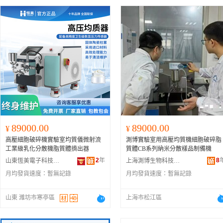
89000.00
89000.00
¥
¥
高壓細胞破碎機實驗室均質儀微射流
測博實驗室用高壓均質機細胞破碎脂
工業級乳化分散機脂質體擠出器
質體CB系列納米分散樣品制備機
2
年
8
山東恆美電子科技有限公司
上海測博生物科技發展中心（有限合伙）
月均發貨速度：
暫無記錄
月均發貨速度：
暫無記錄
山東 濰坊市寒亭區
上海市松江區