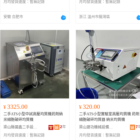
月均發貨速度：
暫無記錄
月均發貨速度：
暫無記錄
安徽 合肥市
浙江 溫州市龍灣區
3325.00
320.00
¥
¥
二手ATS小型中試高壓均質機葯劑納
二手ATS小型實驗室高壓均質機 葯劑
米細胞破碎均質機
細胞破碎均質器 納米均質機
2
年
7
梁山縣國鑫二手設備購銷有限公司
梁山建功機械設備有限公司
月均發貨速度：
暫無記錄
月均發貨速度：
暫無記錄