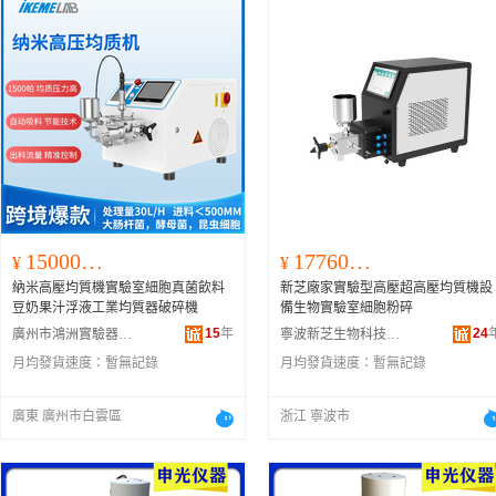
150000.00
177600.00
¥
¥
納米高壓均質機實驗室細胞真菌飲料
新芝廠家實驗型高壓超高壓均質機設
豆奶果汁浮液工業均質器破碎機
備生物實驗室細胞粉碎
15
年
24
廣州市鴻洲實驗器材科技有限公司
寧波新芝生物科技股份有限公司
月均發貨速度：
暫無記錄
月均發貨速度：
暫無記錄
廣東 廣州市白雲區
浙江 寧波市