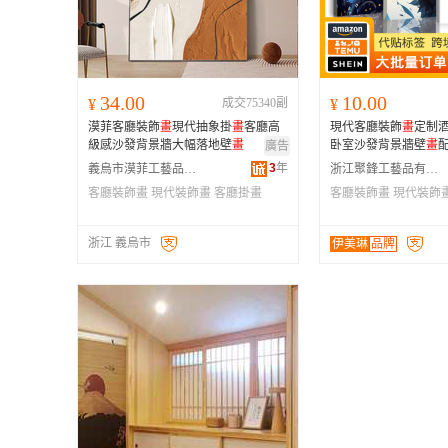
34.00
10.00
¥
成交75340副
¥
漠菲客廳裝飾
畫
現代抽象掛
畫
客廳高
現代客廳裝飾
畫
定制
級感沙發背景牆大幅落地壁
畫
卧室沙發背景牆壁
畫
廣告
3
年
義烏市漠菲工藝品有限公司
浙江聚鋒工藝品有限公司
客廳裝飾畫
現代裝飾畫
客廳掛畫
客廳裝飾畫
現代裝飾
浙江 義烏市
伊美琳
品牌