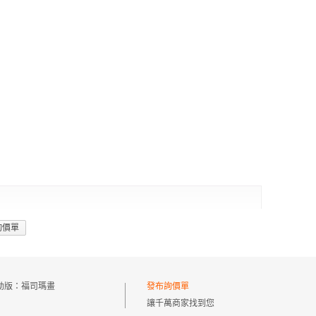
詢價單
動版：
福司瑪畫
發布詢價單
讓千萬商家找到您