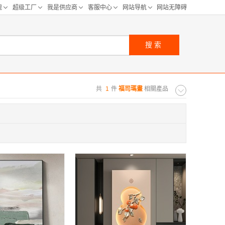
搜索
共
1
件
福司瑪畫
相關產品
购距离:
区
华北区
重庆
河北