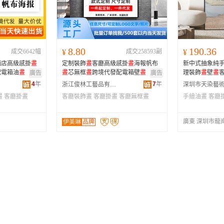
河南
福建
辽宁
安徽
山西
海南
内蒙古
吉林
湖北
湖南
江西
宁夏
8.80
190.36
成交6642幅
¥
成交258593副
¥
青海
陕西
甘肃
四川
酒店高級感掛
畫
定制裝飾
畫
客廳高級感掛
畫
海報帆布
新中式抽象純
贵州
西藏
香港
澳门
配電箱油
畫
畫
芯無框
畫
跨境代發配電箱壁
畫
理裝飾
畫
壁
畫
廣告
廣告
4
年
7
年
浙江俊林工藝品有限公司
畫
客廳掛畫
客廳裝飾畫
客廳掛畫
客廳無框畫
手繪油畫
客廳
廣東 深圳市龍
伊美琳
品牌