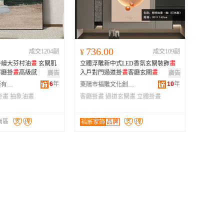
广西
黑龙江
新疆
736.00
成交1204副
¥
成交109副
云南
手繪大芬村油
畫
玄關肌
立體浮雕新中式LED香氛玄關裝飾
畫
台湾
客廳掛
畫
高級感
入戶對門過道掛
畫
客廳玄關
畫
廣告
廣告
6
年
10
年
深圳市天染藝術有限公司
東陽市福雕文化創意有限公司
掛畫
抽象油畫
客廳掛畫
過道玄關畫
立體掛畫
崗區
福雕家飾
品牌