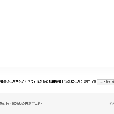
畫
價格信息不夠給力？沒有找到優質
福司瑪畫
批發/采購信息？
返回首頁
馬上發布
格行情，優質批發/供應等信息。
移