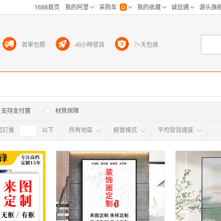
首單包郵
48小時發貨
7+天包換
支持支付寶
材質保障
起訂量
確定
以下
所有地區
經營模式
平均發貨速度
所有地区
采
江浙沪
华东区
华南区
华中
海外
北京
上海
天津
广东
浙江
江苏
山东