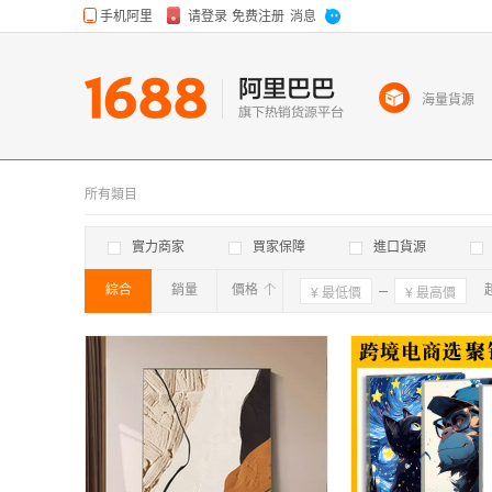
海量貨源
所有類目
實力商家
買家保障
進口貨源
綜合
銷量
價格
確定