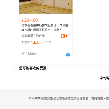
264.00
¥
和室榻榻米天地帶門福司瑪小門黑邊
框衣櫃門榻榻米推拉門日式移門
5
年
吳興織里立族日用百貨商行
回頭率：
43.3%
浙江 湖州市
您可能喜欢的货源
福司瑪
阿里巴巴為您找到1條福司瑪畫產品的詳細參數，實時報價，價