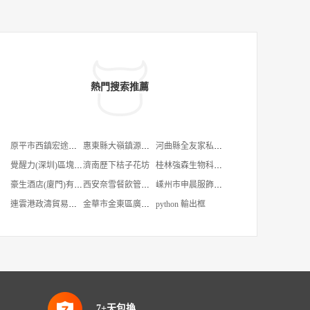
熱門搜索推薦
原平市西鎮宏途汽貿部
惠東縣大嶺鎮源塑小店
河曲縣全友家私二部
覺醒力(深圳)區塊鏈科技有限公司
濟南歷下桔子花坊
桂林強森生物科技有限公司
豪生酒店(廈門)有限公司
西安奈雪餐飲管理有限公司慈恩西路分公司
嵊州市申晨服飾有限公司
連雲港政濤貿易有限公司
金華市金東區廣發木地板商行
python 輸出框
7+天包換