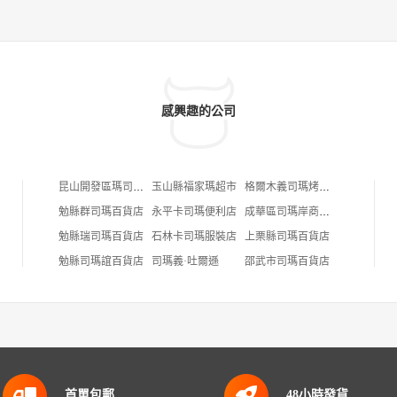
感興趣的公司
昆山開發區瑪司瑪司日本料理店
玉山縣福家瑪超市
格爾木義司瑪烤羊肉
勉縣群司瑪百貨店
永平卡司瑪便利店
成華區司瑪岸商貿部
勉縣瑞司瑪百貨店
石林卡司瑪服裝店
上栗縣司瑪百貨店
勉縣司瑪誼百貨店
司瑪義·吐爾遜
邵武市司瑪百貨店
首單包郵
48小時發貨