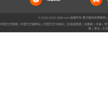
© 2010-2019 1688.com 版權所有
著作權與商標聲明
|
阿里巴巴集團
|
阿里巴巴國際站
|
阿里巴巴中國站
|
全球速賣通
|
淘寶網
|
天貓
|
聚
寶
|
來往
|
釘