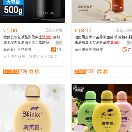
5.00
18.90
¥
成交9540瓶
¥
成交3086
韓倫美羽氨基酸海鹽男士
洗面
奶
溫和
油痘肌無患子苦參潔面慕斯 溫和不刺
清潔潔面乳潔面皂男士護膚品
激深層清潔控油氨基酸
洗面
奶
廣告
廣
4
年
7
廣州奢此生物科技有限公司
廣州雅夢生物科技有限公司
男士洗面奶
男士護膚品
男士潔面乳
韓倫美羽
品牌
潔顏匯
品牌