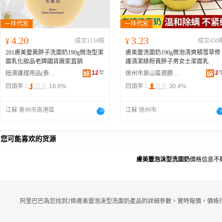
4.20
3.23
¥
成交1134瓶
¥
成交450
201膚美靈黃胖子洗面奶190g微泡型潔
膚美靈洗面奶190g微泡清爽積雪草修
面乳化妝品老牌國貨廠家直銷
護清潔綠粉黃胖子男女士潔面乳
12
年
2
紐澳護理用品(泰州)有限公司
徐州市泉山區德勝安百貨店
回頭率：
16.6%
回頭率：
30.4%
江蘇 泰州市高港區
江蘇 徐州市
您可能喜欢的货源
膚美靈泡沫型洗面奶
價格信息不
阿里巴巴為您找到2條膚美靈泡沫型洗面奶產品的詳細參數，實時報價，價格