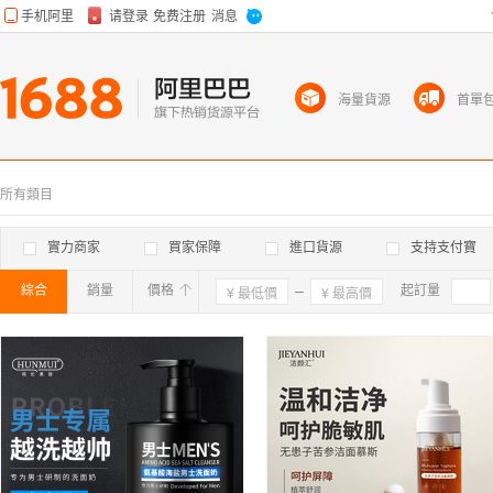
海量貨源
首單
所有類目
實力商家
買家保障
進口貨源
支持支付寶
綜合
銷量
價格
確定
起訂量