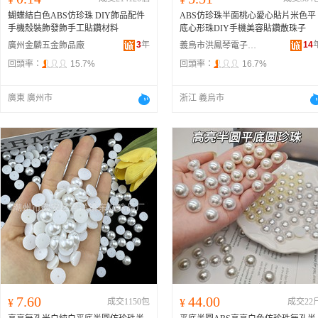
蝴蝶結白色ABS仿珍珠 DIY飾品配件
ABS仿珍珠半面桃心愛心貼片米色平
手機殼裝飾發飾手工貼鑽材料
底心形珠DIY手機美容貼鑽散珠子
3
年
14
廣州金麟五金飾品廠
義烏市洪鳳琴電子商務商行
回頭率：
15.7%
回頭率：
16.7%
廣東 廣州市
浙江 義烏市
7.60
44.00
¥
成交1150包
¥
成交22