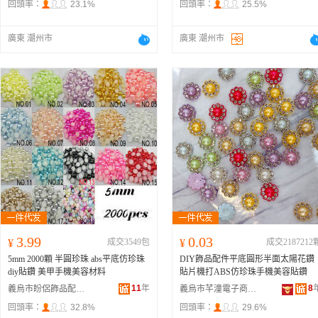
回頭率：
23.1%
回頭率：
25.5%
廣東 潮州市
廣東 潮州市
3.99
0.03
¥
成交3549包
¥
成交2187212
5mm 2000顆 半圓珍珠 abs平底仿珍珠
DIY飾品配件平底圓形半面太陽花鑽
diy貼鑽 美甲手機美容材料
貼片機打ABS仿珍珠手機美容貼鑽
11
年
8
義烏市盼侶飾品配件商行
義烏市芊潼電子商務商行
回頭率：
32.8%
回頭率：
29.6%