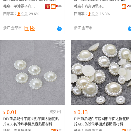
8
年
2
義烏市芊潼電子商務商行
義烏市商舟源電子商務有限公司
回頭率：
29.6%
回頭率：
16.3%
浙江 金華市
浙江 金華市
0.01
0.13
¥
成交1件
¥
DIY飾品配件平底圓形半面太陽花貼
DIY飾品配件平底圓形半面太陽花貼
片ABS仿珍珠手機美容貼鑽材料
片ABS仿珍珠手機美容貼鑽材料