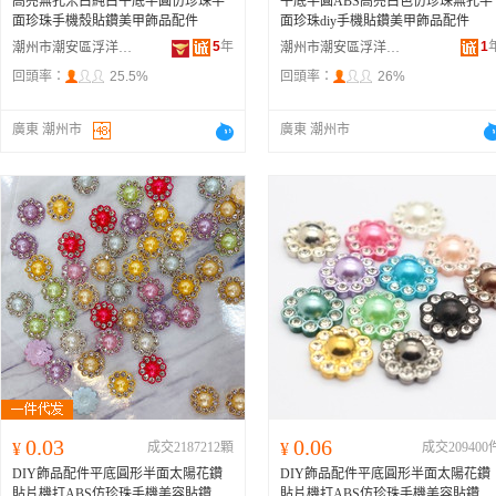
高亮無孔米白純白平底半圓仿珍珠半
平底半圓ABS高亮白色仿珍珠無孔半
面珍珠手機殼貼鑽美甲飾品配件
面珍珠diy手機貼鑽美甲飾品配件
5
年
1
潮州市潮安區浮洋鎮東弘珠品廠
潮州市潮安區浮洋鎮壹泰珠飾品廠
回頭率：
25.5%
回頭率：
26%
廣東 潮州市
廣東 潮州市
0.03
0.06
¥
成交2187212顆
¥
成交209400
DIY飾品配件平底圓形半面太陽花鑽
DIY飾品配件平底圓形半面太陽花鑽
貼片機打ABS仿珍珠手機美容貼鑽
貼片機打ABS仿珍珠手機美容貼鑽