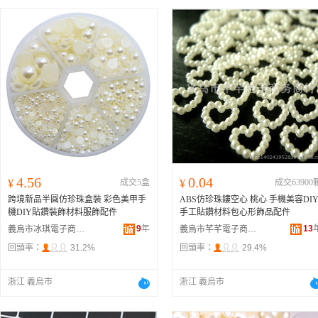
4.56
0.04
¥
成交5盒
¥
成交63900
跨境新品半圓仿珍珠盒裝 彩色美甲手
ABS仿珍珠鏤空心 桃心 手機美容DI
機DIY貼鑽裝飾材料服飾配件
手工貼鑽材料包心形飾品配件
9
年
13
義烏市冰琪電子商務商行
義烏市芊芊電子商務有限公司
回頭率：
31.2%
回頭率：
29.4%
浙江 義烏市
浙江 義烏市