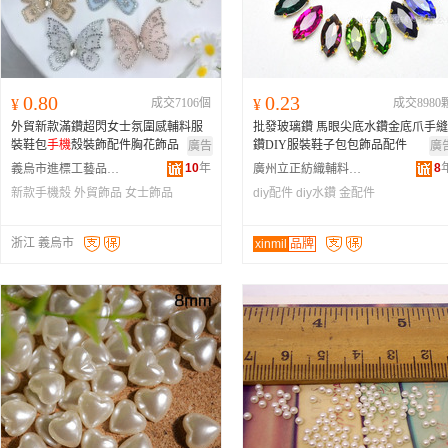
0.80
0.23
¥
成交7106個
¥
成交8980
外貿新款滿鑽超閃女士氛圍感輔料服
批發玻璃鑽 馬眼尖底水鑽金底爪手縫
裝鞋包
手機
殼裝飾配件胸花飾品
鑽DIY服裝鞋子包包飾品配件
廣告
廣
10
年
8
義烏市進標工藝品有限公司
廣州立正紡織輔料有限公司
新款手機殼
外貿飾品
女士飾品
diy配件
diy水鑽
金配件
浙江 義烏市
xinmil
品牌