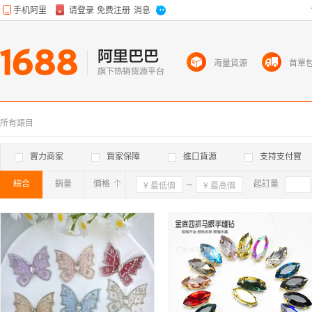
海量貨源
首單
所有類目
實力商家
買家保障
進口貨源
支持支付寶
綜合
銷量
價格
確定
起訂量