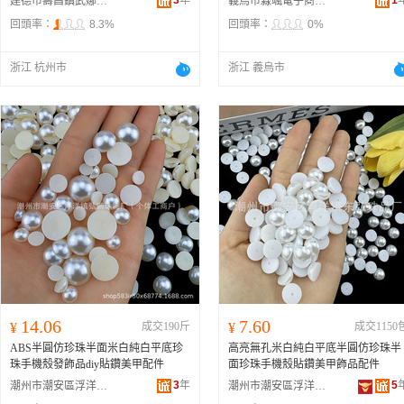
3
年
1
建德市壽昌鎮武娜家居商行
義烏市淼颯電子商務商行
回頭率：
8.3%
回頭率：
0%
浙江 杭州市
浙江 義烏市
14.06
7.60
¥
成交190斤
¥
成交1150
ABS半圓仿珍珠半面米白純白平底珍
高亮無孔米白純白平底半圓仿珍珠半
珠手機殼發飾品diy貼鑽美甲配件
面珍珠手機殼貼鑽美甲飾品配件
3
年
5
潮州市潮安區浮洋鎮弘鵬珠飾廠
潮州市潮安區浮洋鎮東弘珠品廠