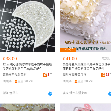
38.00
41.00
¥
¥
成交8
12mm桃心形仿珍珠平底半面珠手機殼
高亮無孔米白純白平底半圓仿珍珠半
美容貼鑽材料手工diy飾品配件
面珍珠手機殼貼鑽美甲飾品配件
2
年
11
義烏市丹泓飾品有限公司
潮州市潮安區浮洋鎮韓雅珠品經營部
回頭率：
20.2%
回頭率：
30.7%
浙江 金華市
廣東 潮州市潮安區