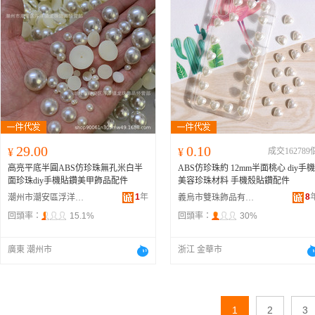
29.00
0.10
¥
¥
成交162789
高亮平底半圓ABS仿珍珠無孔米白半
ABS仿珍珠約 12mm半面桃心 diy手機
面珍珠diy手機貼鑽美甲飾品配件
美容珍珠材料 手機殼貼鑽配件
1
年
8
潮州市潮安區浮洋鎮龍珠飾品經營部
義烏市雙珠飾品有限公司
回頭率：
15.1%
回頭率：
30%
廣東 潮州市
浙江 金華市
1
2
3