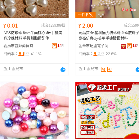
0.01
2.00
¥
成交1299309個
¥
成交550
ABS仿珍珠 8mm半面桃心 diy手機美
高品質abs塑料無孔仿珍珠圓珠散珠
容珍珠材料 手機殼貼鑽配件
高亮仿真diy美甲手機貼鑽材料
14
年
13
義烏市曹輝商貿有限公司
金華市玘盛電子商務有限公司
回頭率：
41.1%
回頭率：
22.8%
浙江 義烏市
浙江 義烏市