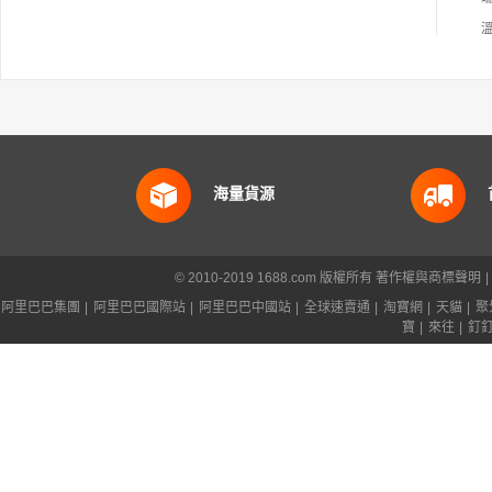
海量貨源
© 2010-2019 1688.com 版權所有
著作權與商標聲明
|
阿里巴巴集團
|
阿里巴巴國際站
|
阿里巴巴中國站
|
全球速賣通
|
淘寶網
|
天貓
|
聚
寶
|
來往
|
釘