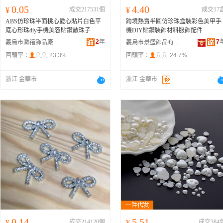
0.05
4.40
¥
成交217531個
¥
成交17
ABS仿珍珠半面桃心愛心貼片白色平
跨境熱賣半圓仿珍珠盒裝彩色美甲手
底心形珠diy手機美容貼鑽散珠子
機DIY貼鑽裝飾材料服飾配件
2
年
7
義烏市瀲禧飾品廠
義烏市景盛飾品有限公司
回頭率：
23.3%
回頭率：
24.7%
浙江 金華市
浙江 金華市
0.14
5.51
¥
成交214120個
¥
成交384