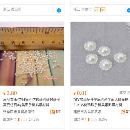
浙江 義烏市
浙江 金華市
2.80
0.01
¥
¥
成交1
高品質abs塑料無孔仿珍珠圓珠散珠子
DIY飾品配件平底圓形半面太陽花貼
高亮仿真diy美甲手機貼鑽材料
片ABS仿珍珠手機美容貼鑽材料
3
年
3
柴桑區禾貝貿易商行
建德市壽昌鎮武娜家居商行
回頭率：
14.2%
回頭率：
8.3%