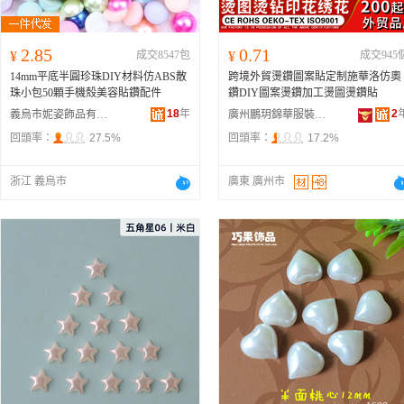
2.85
0.71
¥
成交8547包
¥
成交945
14mm平底半圓珍珠DIY材料仿ABS散
跨境外貿燙鑽圖案貼定制施華洛仿奧
珠小包50顆手機殼美容貼鑽配件
鑽DIY圖案燙鑽加工燙圖燙鑽貼
18
年
2
義烏市妮姿飾品有限公司
廣州鵬玥錦華服裝輔料有限公司
回頭率：
27.5%
回頭率：
17.2%
浙江 義烏市
廣東 廣州市