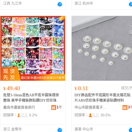
江西 九江市
浙江 杭州市
49.40
0.11
¥
¥
成交2
批發3-10mm混色AB平底半圓珠環保
DIY飾品配件平底圓形半面太陽花貼
散珠 美甲手機裝飾貼鑽DIY仿珍珠
片ABS仿珍珠手機美容貼鑽材料
1
年
3
義烏市畫跋貿易商行
中山市歐億萊電子商務商行
回頭率：
6.2%
回頭率：
30.5%
浙江 金華市
廣東 中山市