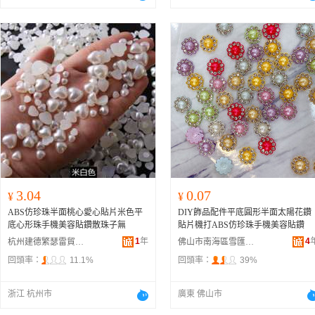
3.04
0.07
¥
¥
ABS仿珍珠半面桃心愛心貼片米色平
DIY飾品配件平底圓形半面太陽花鑽
底心形珠手機美容貼鑽散珠子無
貼片機打ABS仿珍珠手機美容貼鑽
1
年
4
杭州建德繁瑟雷貿易商行
佛山市南海區雪匯五金廠
回頭率：
11.1%
回頭率：
39%
浙江 杭州市
廣東 佛山市