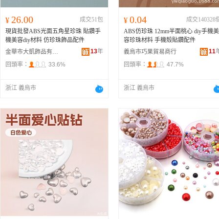
26.00
0.04
¥
成交51包
¥
成交140328
現貨批發ABS光面五角星珍珠 貼鑽手
ABS仿珍珠 12mm半面桃心 diy手機美
機美容diy材料 仿珍珠飾品配件
容珍珠材料 手機殼貼鑽配件
13
年
11
金華市大凱飾品有限公司
義烏市巧果貿易商行
回頭率：
33.6%
回頭率：
47.7%
浙江 義烏市
浙江 義烏市