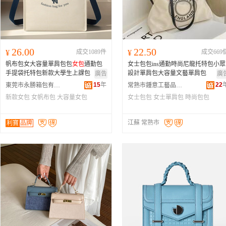
26.00
22.50
¥
成交1089件
¥
成交669
帆布包女大容量單肩包包
女包
通勤包
女士包包ins通勤時尚尼龍托特包小眾
手提袋托特包新款大學生上課包
設計單肩包大容量文藝單肩包
廣告
廣
15
年
22
東莞市永勝箱包有限公司
常熟市鍾意工藝品有限公司
新款女包
女帆布包
大容量女包
女士包包
女士單肩包
時尚包包
江蘇 常熟市
利寶
品牌