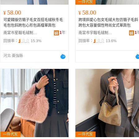
58.00
58.00
¥
¥
可愛韓版仿貉子毛女百搭毛絨秋冬毛
跨境斜愛心包女毛絨大包仿貉子毛斜
毛包包斜跨包心形包高檔單肩包
跨包大容量個性時尚女式單肩包
1
年
1
南宮市星翰毛絨制品有限公司
南宮市宇翰毛絨制品有限公司
回頭率：
15.3%
回頭率：
13.6%
河北 棗強縣