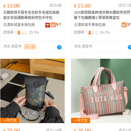
13.00
15.00
¥
成交6個
¥
成交25
日韓跨境手提毛毛包秋冬毛絨包高級
2026新款歐美跨境仿網水鑽迷你亮閃
感女百搭通勤單肩斜挎包手拎包
腋下包鑲鑽潮小眾單肩晚宴包
5
年
3
白溝新城童系箱包廠
白溝新城冬春箱包廠
回頭率：
25.5%
回頭率：
24.2%
河北 保定市
河北 保定市
25.00
26.00
¥
成交118個
¥
成交12