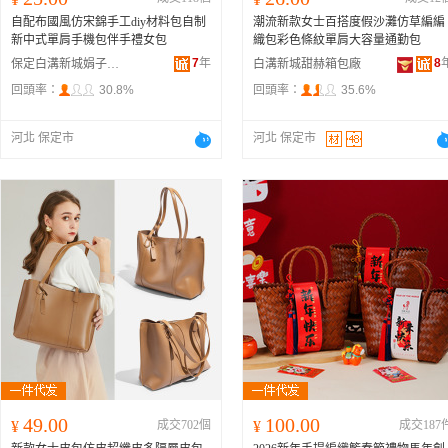
自配布國風仿宋錦手工diy材料包自制
潮流新款女士百搭度假沙灘仿草編編
新中式單肩手機包伴手禮女包
織包彩色條紋單肩大容量通勤包
7
年
8
保定白溝新城娟子箱包加工廠
白溝新城甜赫箱包廠
回頭率：
30.8%
回頭率：
35.6%
河北 保定市
河北 保定市
49.00
100.00
¥
成交702個
¥
成交187