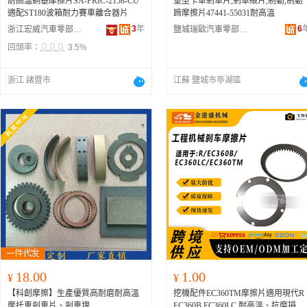
耐高溫銅基摩擦片SA-FRIC-2158-CU
重型卡車剎車片,剎車襯片,制動,制動
適配ST180波箱耐力賽車離合器片
蹄摩擦片47441-55031耐高溫
3
年
6
浙江宏威汽車零部件有限公司
鹽城瑞歐汽車零部件有限公司
回頭率：
3.5%
浙江 諸暨市
江蘇 鹽城市亭湖區
18.00
1.00
¥
¥
【科創摩擦】生產優質高耐磨耐高溫
挖機配件EC360TM摩擦片適用現代R
摩托車剎車片、剎車塊
EC360B EC360LC 耐高溫、抗磨損