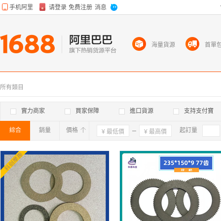
海量貨源
首單
所有類目
實力商家
買家保障
進口貨源
支持支付寶
綜合
銷量
價格
確定
起訂量