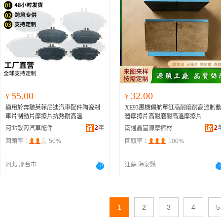
55.00
32.00
¥
¥
適用於奔馳英菲尼迪汽車配件陶瓷剎
XE93風機偏航單缸高耐磨耐高溫制
車片制動片摩擦片抗熱耐高溫
器摩擦片高耐磨耐高溫摩擦片
2
年
2
河北敏芮汽車配件有限公司
南通鑫富源摩擦材料制造設備有限公司
回頭率：
50%
回頭率：
100%
河北 邢台市
江蘇 海安縣
1
2
3
4
5