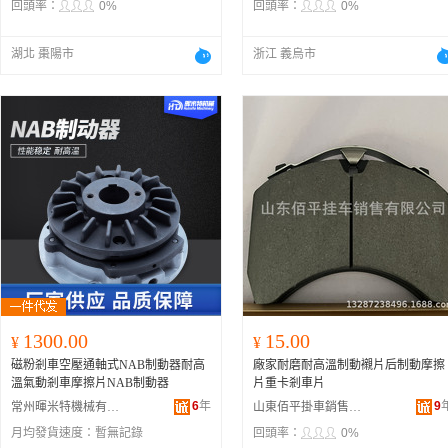
回頭率：
0%
回頭率：
0%
湖北 棗陽市
浙江 義烏市
1300.00
15.00
¥
¥
磁粉剎車空壓通軸式NAB制動器耐高
廠家耐磨耐高溫制動襯片后制動摩擦
溫氣動剎車摩擦片NAB制動器
片重卡剎車片
6
年
9
常州暉米特機械有限公司
山東佰平掛車銷售有限公司
月均發貨速度：
暫無記錄
回頭率：
0%