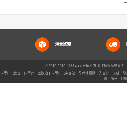
海量貨源
© 2010-2019 1688.com 版權所有
著作權與商標聲明
|
阿里巴巴集團
|
阿里巴巴國際站
|
阿里巴巴中國站
|
全球速賣通
|
淘寶網
|
天貓
|
聚
寶
|
來往
|
釘