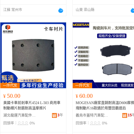
江蘇 常州市
山東 梁山縣
50.00
60.00
¥
¥
美國卡車前剎車片4524 L-503 商用車
MOGESAN廠家直銷耐高溫D606摩
制動襯片耐磨耐高溫摩擦片
塊制動片16款適於用豐田霸道后
3
年
15
湖北龍運汽車配件有限公司
義烏市蓋特汽車配件有限公司
回頭率：
0%
回頭率：
0%