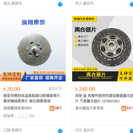
湖北 棗陽市
浙江 義烏市
20.00
248.00
¥
成交97片
¥
廠家供應耐高溫高耐磨切紙機摩擦片
奔馳 曼 依維柯適用防磨從動盤離合
農用機械摩擦片 無石棉摩擦塊
片 汽車離合器片 1878003065
16
年
11
南通騰翔摩擦材料有限公司
滄州鐵強汽車零部件有限公司
回頭率：
0%
江蘇 南通市
河北 滄州市