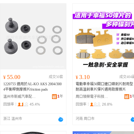
55.00
3.10
¥
成交50套
¥
成交404
1220755 適用於AL-KO AKS 2004/300
電動車幸福50開口邊口碟剎片耐用型
4平衡桿側摩擦片friction pads
耐高溫剎車片彈片通用款摩擦片
1
年
1
溫州市新威汽車配件有限公司
周口領榮電子科技有限公司
回頭率：
45.4%
回頭率：
26.8%
浙江 溫州市
河南 周口市