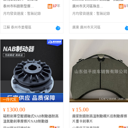
17
年
1
泰州市科創新型摩擦材料有限公司
廣州市天河區珠吉金港盛工程機械配件部
月均發貨速度：
暫無記錄
月均發貨速度：
暫無記錄
江蘇 泰州市姜堰區
廣東 廣州市天河區
1300.00
15.00
¥
¥
磁粉剎車空壓通軸式NAB制動器耐高
廠家耐磨耐高溫制動襯片后制動摩擦
溫氣動剎車摩擦片NAB制動器
片重卡剎車片