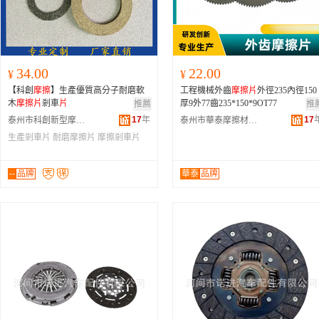
34.00
22.00
¥
¥
【科創
摩擦
】生產優質高分子耐磨軟
工程機械外齒
摩擦
片
外徑235內徑150
木
摩擦
片
剎車
片
厚9外77齒235*150*9OT77
推薦
推
17
年
17
泰州市科創新型摩擦材料有限公司
泰州市華泰摩擦材料有限公司
生產剎車片
耐磨摩擦片
摩擦剎車片
--
品牌
華泰
品牌