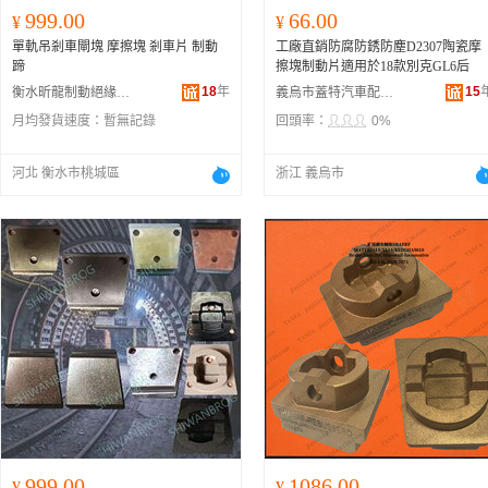
999.00
66.00
¥
¥
單軌吊剎車閘塊 摩擦塊 剎車片 制動
工廠直銷防腐防銹防塵D2307陶瓷摩
蹄
擦塊制動片適用於18款別克GL6后
18
年
15
衡水昕龍制動絕緣材料有限公司
義烏市蓋特汽車配件有限公司
月均發貨速度：
暫無記錄
回頭率：
0%
河北 衡水市桃城區
浙江 義烏市
999.00
1086.00
¥
¥