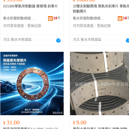
DZ1800單軌吊制動器 摩擦塊 剎車片
沙爾夫制動閘塊 單軌吊剎車片 單軌
制動閘片
18
年
18
衡水昕龍制動絕緣材料有限公司
衡水昕龍制動絕緣材料有限公司
月均發貨速度：
暫無記錄
月均發貨速度：
暫無記錄
河北 衡水市桃城區
河北 衡水市桃城區
31.00
9.00
¥
¥