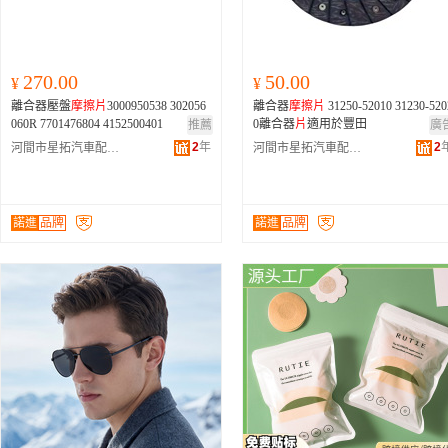
270.00
50.00
¥
¥
離合器壓盤
摩擦
片
3000950538 302056
離合器
摩擦
片
31250-52010 31230-5202
060R 7701476804 4152500401
0離合器
片
適用於豐田
推薦
廣
2
年
2
河間市星拓汽車配件有限公司
河間市星拓汽車配件有限公司
諾進
品牌
諾進
品牌