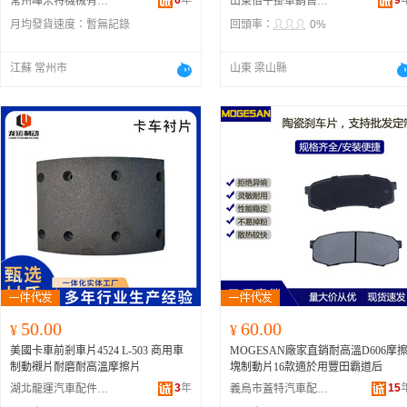
6
年
9
常州暉米特機械有限公司
山東佰平掛車銷售有限公司
月均發貨速度：
暫無記錄
回頭率：
0%
江蘇 常州市
山東 梁山縣
50.00
60.00
¥
¥
美國卡車前剎車片4524 L-503 商用車
MOGESAN廠家直銷耐高溫D606摩
制動襯片耐磨耐高溫摩擦片
塊制動片16款適於用豐田霸道后
3
年
15
湖北龍運汽車配件有限公司
義烏市蓋特汽車配件有限公司