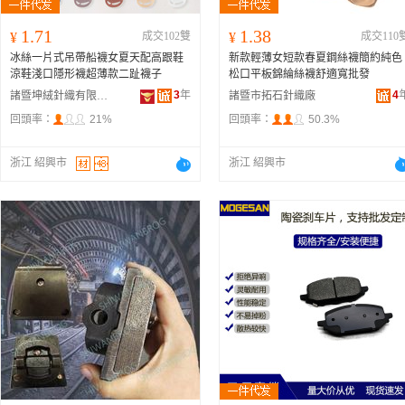
1.71
1.38
¥
成交102雙
¥
成交110
冰絲一片式吊帶船襪女夏天配高跟鞋
新款輕薄女短款春夏鋼絲襪簡約純色
涼鞋淺口隱形襪超薄款二趾襪子
松口平板錦綸絲襪舒適寬批發
3
年
4
諸暨坤絨針織有限公司
諸暨市拓石針織廠
回頭率：
21%
回頭率：
50.3%
浙江 紹興市
浙江 紹興市