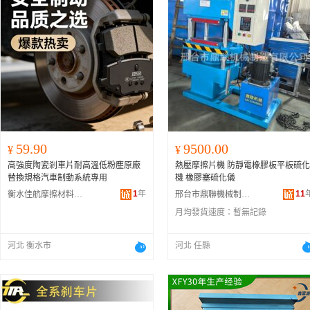
59.90
9500.00
¥
¥
高強度陶瓷剎車片耐高溫低粉塵原廠
熱壓摩擦片機 防靜電橡膠板平板硫化
替換規格汽車制動系統專用
機 橡膠塞硫化儀
1
年
11
衡水佳航摩擦材料有限公司
邢台市鼎聯機械制造有限公司
月均發貨速度：
暫無記錄
河北 衡水市
河北 任縣