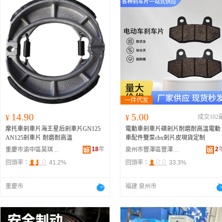
14.90
5.00
¥
¥
成交102
摩托車剎車片海王星后剎車片GN125
電動車剎車片碟剎片耐磨耐高溫電動
AN125剎車片 耐磨耐高溫
車配件雙泵cbx剎片皮現貨定制
18
年
2
重慶市渝中區昊琪摩托車配件加工廠
泉州市豐澤區豐澤街道徐潔鳳摩托車配件經營部
回頭率：
41.2%
回頭率：
33.3%
重慶市
福建 泉州市