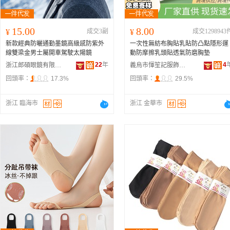
15.00
8.00
¥
成交3副
¥
成交1298943
新款經典防曬通勤墨鏡高級感防紫外
一次性無紡布胸貼乳貼防凸點隱形運
線雙梁金男士屬開車駕駛太陽鏡
動防摩擦乳頭貼透氣防磨胸墊
22
年
4
浙江郎碩眼鏡有限公司
義烏市惲笙記服飾有限責任公司
回頭率：
17.3%
回頭率：
29.5%
浙江 臨海市
浙江 金華市