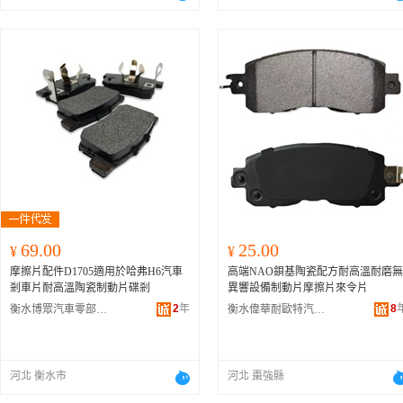
69.00
25.00
¥
¥
摩擦片配件D1705適用於哈弗H6汽車
高端NAO鋇基陶瓷配方耐高溫耐磨無
剎車片耐高溫陶瓷制動片碟剎
異響設備制動片摩擦片來令片
2
年
8
衡水博眾汽車零部件有限公司
衡水偉華耐歐特汽車配件有限公司
河北 衡水市
河北 棗強縣